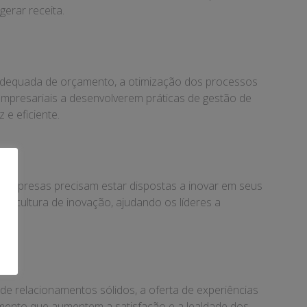
erar receita.
ão adequada de orçamento, a otimização dos processos
empresariais a desenvolverem práticas de gestão de
 e eficiente.
s empresas precisam estar dispostas a inovar em seus
a cultura de inovação, ajudando os líderes a
 de relacionamentos sólidos, a oferta de experiências
jamento que aumentem a satisfação e a lealdade dos