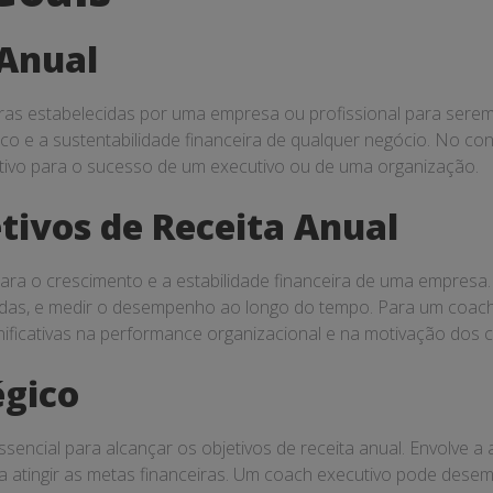
 Anual
iras estabelecidas por uma empresa ou profissional para serem
o e a sustentabilidade financeira de qualquer negócio. No conte
icativo para o sucesso de um executivo ou de uma organização.
tivos de Receita Anual
 para o crescimento e a estabilidade financeira de uma empresa
endas, e medir o desempenho ao longo do tempo. Para um coach e
nificativas na performance organizacional e na motivação dos 
égico
ncial para alcançar os objetivos de receita anual. Envolve a 
ra atingir as metas financeiras. Um coach executivo pode dese