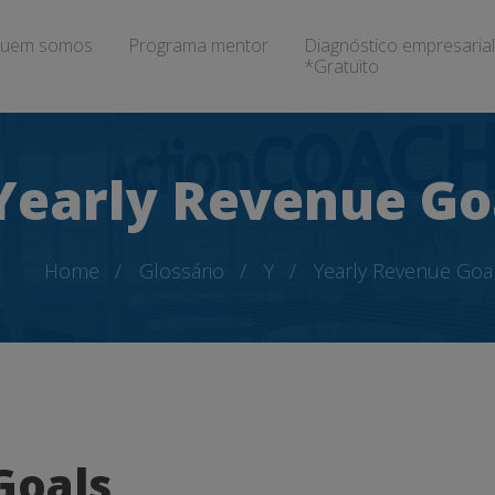
uem somos
Programa mentor
Diagnóstico empresarial
*Gratuito
Yearly Revenue Go
Home
Glossário
Y
Yearly Revenue Goa
Goals