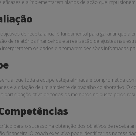
as eficazes e a implementarem planos de ação que impulsionem 
liação
bjetivos de receita anual é fundamental para garantir que a em
ão de relatórios financeiros e a realização de ajustes nas es
 a interpretarem os dados e a tomarem decisões informadas pa
pe
essencial que toda a equipe esteja alinhada e comprometida co
dades e a criação de um ambiente de trabalho colaborativo. O co
 participação ativa de todos os membros na busca pelos resu
 Competências
ítico para o sucesso na obtenção dos objetivos de receita an
tão financeira. O coach executivo pode identificar as necessid