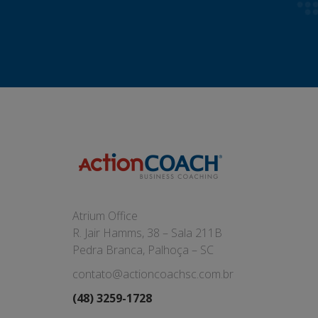
Atrium Office
R. Jair Hamms, 38 – Sala 211B
Pedra Branca, Palhoça – SC
contato@actioncoachsc.com.br
(48) 3259-1728