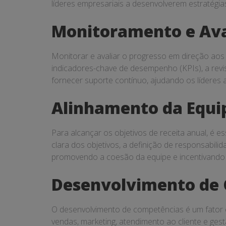
líderes empresariais a desenvolverem estratégi
Monitoramento e Ava
Monitorar e avaliar o progresso em direção aos o
indicadores-chave de desempenho (KPIs), a revis
fornecer suporte contínuo, ajudando os líderes
Alinhamento da Equi
Para alcançar os objetivos de receita anual, é 
clara dos objetivos, a definição de responsabili
promovendo a coesão da equipe e incentivando a
Desenvolvimento de
O desenvolvimento de competências é um fator cr
vendas, marketing, atendimento ao cliente e ges