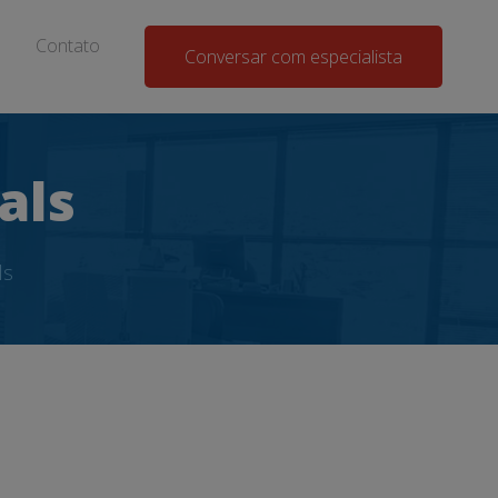
Contato
Conversar com especialista
als
ls