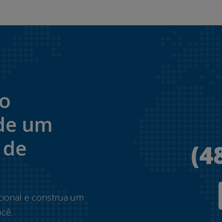
to
de um
 de
(4
.
cional e construa um
cê.