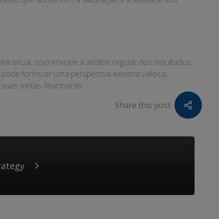
ita anual. Isso envolve a análise regular dos resultados,
pode fornecer uma perspectiva externa valiosa,
 suas metas financeiras.
Share this post
rategy