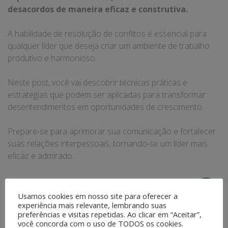
desacordos de maneira eficaz e construtiva.
A habilidade de resolução de conflitos é essencial para
qualquer líder que deseja criar um ambiente de trabalho
produtivo e harmonioso.
Neste post, você vai descobrir técnicas práticas e
estratégias que podem ser aplicadas para transformar
desentendimentos em oportunidades de crescimento.
Prepare-se para aprimorar sua comunicação e fortalecer
suas relações interpessoais, tornando-se um líder mais
eficaz e admirado.
Share this post
Usamos cookies em nosso site para oferecer a
experiência mais relevante, lembrando suas
preferências e visitas repetidas. Ao clicar em “Aceitar”,
você concorda com o uso de TODOS os cookies.