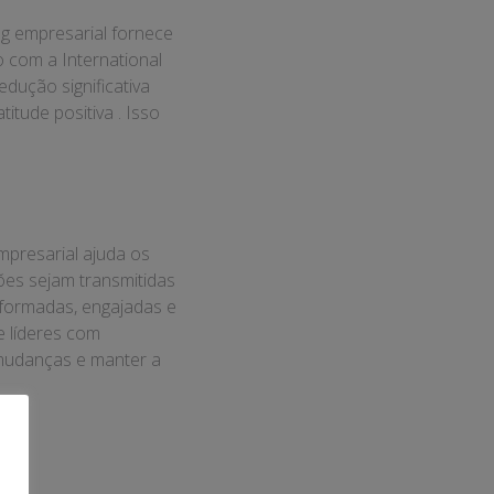
g empresarial fornece
o com a International
dução significativa
tude positiva . Isso
presarial ajuda os
ões sejam transmitidas
nformadas, engajadas e
e líderes com
mudanças e manter a