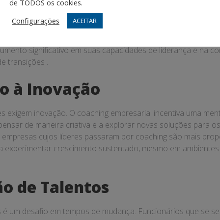
de TODOS os cookies.
l é fundamental para o desenvolvimento contínuo de habilidade
líderes precisam ser visionários, inspiradores e capazes de to
Configurações
ACEITAR
senvolver essas qualidades, proporcionando feedback constru
do a American Management Association, líderes que particip
umento significativo em suas capacidades de liderança e na co
e transições .
o à Inovação
 exigem inovação. O coaching empresarial incentiva uma ment
pensar de maneira criativa e a explorar novas soluções para os 
 empresas cujos líderes passaram por coaching são mais prop
e a experimentar crescimento sustentado, mesmo em ambiente
ão de Talentos
s é um desafio em tempos de mudança. Funcionários que se s