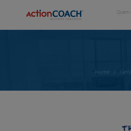
Quem 
Home
Gera