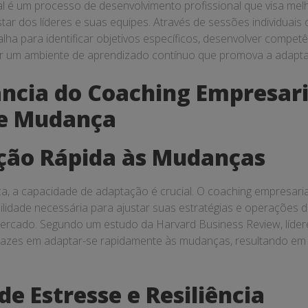
l é um processo de desenvolvimento profissional que visa melh
r dos líderes e suas equipes. Através de sessões individuais
lha para identificar objetivos específicos, desenvolver compet
iar um ambiente de aprendizado contínuo que promova a adaptab
ncia do Coaching Empresar
e Mudança
ção Rápida às Mudanças
 a capacidade de adaptação é crucial. O coaching empresarial
bilidade necessária para ajustar suas estratégias e operações
mercado. Segundo um estudo da Harvard Business Review, líde
icazes em adaptar-se rapidamente às mudanças, resultando e
.
de Estresse e Resiliência