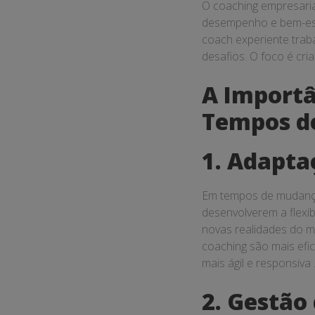
O coaching empresaria
desempenho e bem-esta
coach experiente traba
desafios. O foco é cr
A Importâ
Tempos d
1. Adapta
Em tempos de mudança,
desenvolverem a flexi
novas realidades do 
coaching são mais ef
mais ágil e responsiva 
2. Gestão 