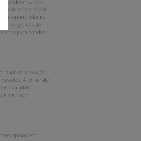
s de liderança. Em
mar decisões difíceis.
tivo e oportunidades
am de programas de
nfiança para conduzir
alidade de inovação,
desafios. A University
ensas a adotar
s de mercado
entem apoiados e