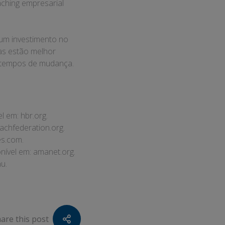
aching empresarial
 um investimento no
as estão melhor
m tempos de mudança.
el em:
hbr.org
.
achfederation.org
.
es.com
.
nível em:
amanet.org
.
au
.
are this post