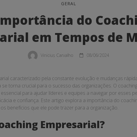
GERAL
cia
Importância do Coach
arial em Tempos de 
al
Vinicius Carvalho
08/06/2024
ial caracterizado pela constante evolução e mudanças rápida
a se torna crucial para o sucesso das organizações. O coachin
ssencial para ajudar líderes e equipes a navegar por esses p
cácia e confiança. Este artigo explora a importância do coach
s benefícios que ele pode trazer para a organização.
oaching Empresarial?