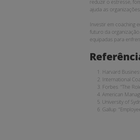
reduzir o estresse, fo
ajuda as organizações
Investir em coaching 
futuro da organização
equipadas para enfren
Referênci
Harvard Busines
International Co
Forbes. “The Rol
American Managem
University of Syd
Gallup. “Employe