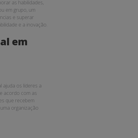
orar as habilidades,
 ou em grupo, um
ências e superar
ilidade e a inovação.
ial em
 ajuda os líderes a
 de acordo com as
res que recebem
m uma organização