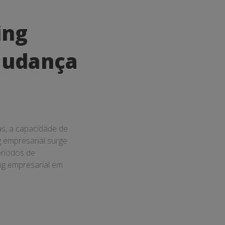
ing
Mudança
s, a capacidade de
g empresarial surge
eríodos de
ing empresarial em