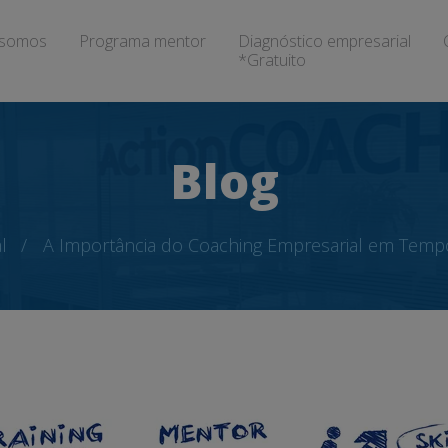
somos
Programa mentor
Diagnóstico empresarial
*Gratuito
Blog
l
A Importância do Coaching Empresarial em Tem