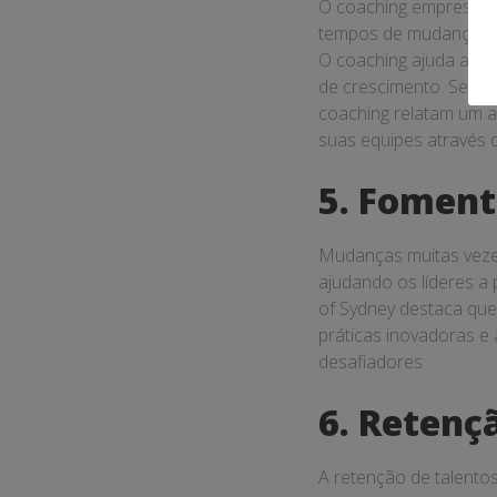
O coaching empresaria
tempos de mudança, os 
O coaching ajuda a de
de crescimento. Segun
coaching relatam um a
suas equipes através d
5. Foment
Mudanças muitas vezes
ajudando os líderes a 
of Sydney destaca que
práticas inovadoras 
desafiadores .
6. Retenç
A retenção de talento