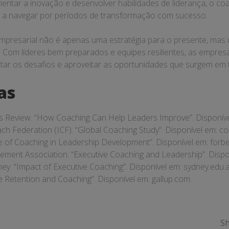
mentar a inovação e desenvolver habilidades de liderança, o co
 a navegar por períodos de transformação com sucesso.
empresarial não é apenas uma estratégia para o presente, mas
. Com líderes bem preparados e equipes resilientes, as empres
tar os desafios e aproveitar as oportunidades que surgem e
as
s Review. “How Coaching Can Help Leaders Improve”. Disponív
ach Federation (ICF). “Global Coaching Study”. Disponível em:
co
e of Coaching in Leadership Development”. Disponível em:
forb
ent Association. “Executive Coaching and Leadership”. Dispo
ney. “Impact of Executive Coaching”. Disponível em:
sydney.edu.
e Retention and Coaching”. Disponível em:
gallup.com
.
Sh