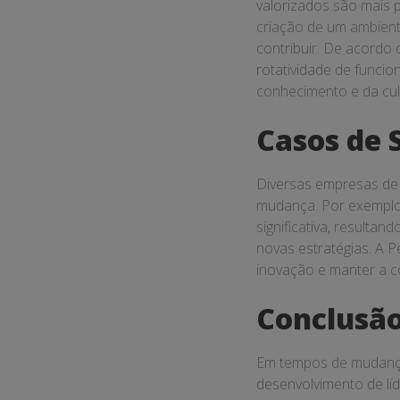
valorizados são mais 
criação de um ambiente
contribuir. De acordo
rotatividade de funci
conhecimento e da cult
Casos de 
Diversas empresas de
mudança. Por exemplo, 
significativa, result
novas estratégias. A 
inovação e manter a c
Conclusã
Em tempos de mudança
desenvolvimento de lí