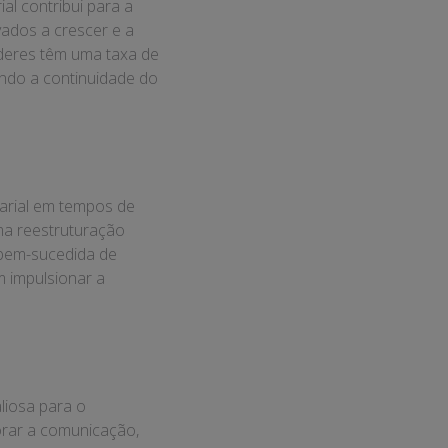
l contribui para a
vados a crescer e a
íderes têm uma taxa de
endo a continuidade do
arial em tempos de
uma reestruturação
 bem-sucedida de
m impulsionar a
liosa para o
orar a comunicação,