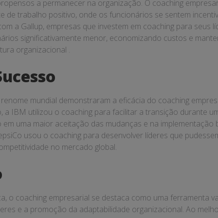
propensos a permanecer na organização. O coaching empresaria
 de trabalho positivo, onde os funcionários se sentem incenti
 com a Gallup, empresas que investem em coaching para seus l
onários significativamente menor, economizando custos e mant
ura organizacional .
Sucesso
 renome mundial demonstraram a eficácia do coaching empres
a IBM utilizou o coaching para facilitar a transição durante 
ando em uma maior aceitação das mudanças e na implementação
PepsiCo usou o coaching para desenvolver líderes que pudesse
ompetitividade no mercado global.
o
, o coaching empresarial se destaca como uma ferramenta va
deres e a promoção da adaptabilidade organizacional. Ao melh