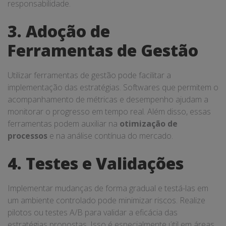
responsabilidade.
3. Adoção de
Ferramentas de Gestão
Utilizar ferramentas de gestão pode facilitar a
implementação das estratégias. Softwares que permitem o
acompanhamento de métricas e desempenho ajudam a
monitorar o progresso em tempo real. Além disso, essas
ferramentas podem auxiliar na
otimização de
processos
e na análise contínua do mercado.
4. Testes e Validações
Implementar mudanças de forma gradual e testá-las em
um ambiente controlado pode minimizar riscos. Realize
pilotos ou testes A/B para validar a eficácia das
estratégias propostas. Isso é especialmente útil em áreas