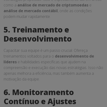
como a
análise de mercado de criptomoedas
e
análise de mercado contábil
, onde as condições
podem mudar rapidamente.
5. Treinamento e
Desenvolvimento
Capacitar sua equipe é um passo crucial. Ofereça
treinamentos voltados para o
desenvolvimento de
líderes
e habilidades específicas que ajudem na
compreensão e execução das novas estratégias. Isso não
apenas melhora a eficiência, mas também aumenta a
motivação da equipe.
6. Monitoramento
Contínuo e Ajustes