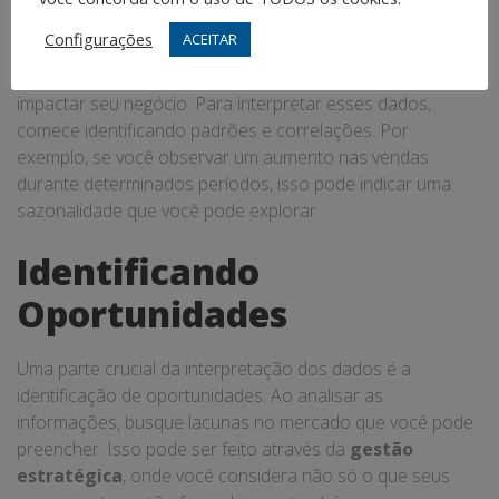
Esses números, gráficos e estatísticas são mais do que
Configurações
ACEITAR
simples informações; eles contam uma história sobre o
seu setor, seus consumidores e as tendências que podem
impactar seu negócio. Para interpretar esses dados,
comece identificando padrões e correlações. Por
exemplo, se você observar um aumento nas vendas
durante determinados períodos, isso pode indicar uma
sazonalidade que você pode explorar.
Identificando
Oportunidades
Uma parte crucial da interpretação dos dados é a
identificação de oportunidades. Ao analisar as
informações, busque lacunas no mercado que você pode
preencher. Isso pode ser feito através da
gestão
estratégica
, onde você considera não só o que seus