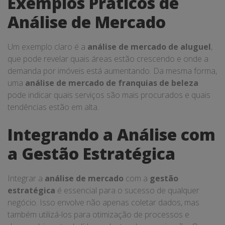
Exemplos Práticos de
Análise de Mercado
Um exemplo claro é a
análise de mercado de aluguel
,
que pode revelar quais áreas estão crescendo e onde a
demanda por imóveis está aumentando. Da mesma forma,
uma
análise de mercado de franquias de beleza
pode indicar quais serviços são mais procurados e quais
tendências estão em alta.
Integrando a Análise com
a Gestão Estratégica
Integrar a
análise de mercado
com a
gestão
estratégica
é essencial para o sucesso de qualquer
negócio. Isso envolve não apenas coletar dados, mas
também utilizá-los para otimização de processos e