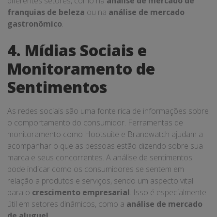
diferentes setores, como na
análise de mercado de
franquias de beleza
ou na
análise de mercado
gastronômico
.
4. Mídias Sociais e
Monitoramento de
Sentimentos
As redes sociais são uma fonte rica de informações sobre
o comportamento do consumidor. Ferramentas de
monitoramento como Hootsuite e Brandwatch ajudam a
acompanhar o que as pessoas estão dizendo sobre sua
marca e seus concorrentes. A análise de sentimentos
pode indicar como os consumidores se sentem em
relação a produtos e serviços, sendo um aspecto vital
para o
crescimento empresarial
. Isso é especialmente
útil em setores dinâmicos, como a
análise de mercado
de aluguel
.