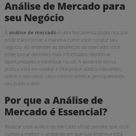
Análise de Mercado para
seu Negócio
A
análise de mercado
é uma ferramenta poderosa que
pode transformar a maneira como você conduz seu
negócio. Ao entender as dinâmicas do mercado, você
pode tomar decisões mais informadas, identificar
oportunidades e minimizar riscos. A essência dessa
prática está em coletar e interpretar dados relevantes
sobre o seu setor, seus concorrentes e, principalmente,
seu público-alvo.
Por que a Análise de
Mercado é Essencial?
Realizar uma análise de mercado eficaz permite que você
conheça melhor o ambiente em que sua empresa está