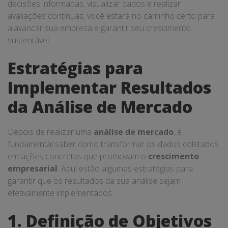
decisões informadas, visualizar dados e realizar
avaliações contínuas, você estará no caminho certo para
alavancar sua empresa e garantir seu crescimento
sustentável.
Estratégias para
Implementar Resultados
da Análise de Mercado
Depois de realizar uma
análise de mercado
, é
fundamental saber como transformar os dados coletados
em ações concretas que promovam o
crescimento
empresarial
. Aqui estão algumas estratégias para
garantir que os resultados da sua análise sejam
efetivamente implementados.
1. Definição de Objetivos