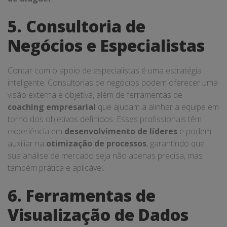
5. Consultoria de
Negócios e Especialistas
Contar com o apoio de especialistas é uma estratégia
inteligente. Consultorias de negócios podem oferecer uma
visão externa e objetiva, além de ferramentas de
coaching empresarial
que ajudam a alinhar a equipe em
torno dos objetivos definidos. Esses profissionais têm
experiência em
desenvolvimento de líderes
e podem
auxiliar na
otimização de processos
, garantindo que
sua análise de mercado seja não apenas precisa, mas
também prática e aplicável.
6. Ferramentas de
Visualização de Dados