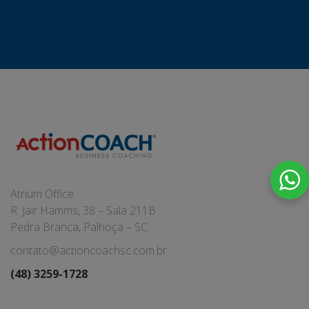
Atrium Office
R. Jair Hamms, 38 – Sala 211B
Pedra Branca, Palhoça – SC
contato@actioncoachsc.com.br
(48) 3259-1728