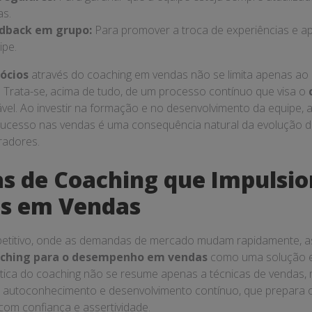
as.
edback em grupo:
Para promover a troca de experiências e a
pe.
ócios
através do coaching em vendas não se limita apenas a
. Trata-se, acima de tudo, de um processo contínuo que visa o
vel. Ao investir na formação e no desenvolvimento da equipe,
 sucesso nas vendas é uma consequência natural da evolução 
radores.
as de Coaching que Impulsi
os em Vendas
petitivo, onde as demandas de mercado mudam rapidamente, 
ching para o desempenho em vendas
como uma solução ef
tica do coaching não se resume apenas a técnicas de vendas,
 autoconhecimento e desenvolvimento contínuo, que prepara 
com confiança e assertividade.