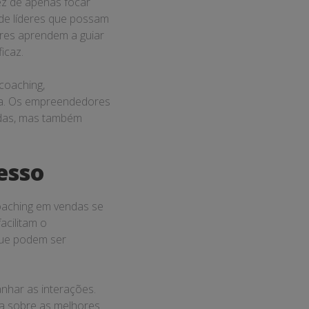
ez de apenas focar
e líderes que possam
eres aprendem a guiar
icaz.
coaching,
ica. Os empreendedores
ndas, mas também
esso
oaching em vendas se
acilitam o
que podem ser
nhar as interações.
da sobre as melhores