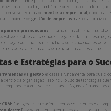
de líderes
é um aspecto crucial do coaching em vendas. Em v
programa de coaching também se preocupa com a formação d
 Isso envolve técnicas de
mentoria empresarial
, onde os líd
o um ambiente de
gestão de empresas
mais colaborativo e ef
ia para empreendedores
se torna uma extensão natural do 
ts valiosos sobre como conduzir negócios de forma estratég
 orientação que não apenas melhora suas capacidades de ve
e o mercado e a forma como se relacionam com os clientes.
as e Estratégias para o Suc
erramentas de gestão
eficazes é fundamental para que o c
da dentro da organização. Isso inclui o uso de tecnologias que f
sempenho e a análise de resultados. Algumas ferramentas 
e CRM:
Para gerenciar relacionamentos com clientes e acompa
regulares:
Para garantir que a equipe esteja sempre atualiza