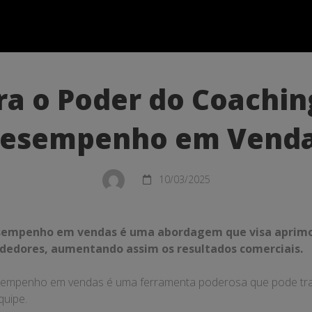
a o Poder do Coachin
esempenho em Vend
10/03/2025
sempenho em vendas é uma abordagem que visa aprimor
ndedores, aumentando assim os resultados comerciais.
nho
sempenho em vendas é uma ferramenta poderosa que pode tr
quipe.