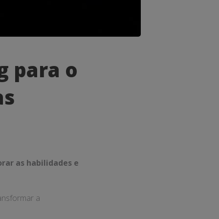
g para o
as
ar as habilidades e
ansformar a