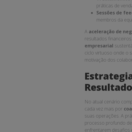
práticas de vend
Sessões de fe
membros da equi
A
aceleração de neg
resultados financeiros
empresarial
sustentá
ciclo virtuoso onde o
motivação dos colabo
Estrategi
Resultad
No atual cenário com
cada vez mais por
coa
suas operações. A prá
processo profundo de
enfrentarem desafios 