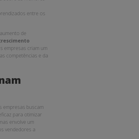
prendizados entre os
o aumento de
crescimento
 as empresas criam um
das competências e da
onam
as empresas buscam
icaz para otimizar
 mas envolve um
os vendedores a