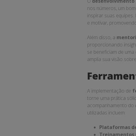
O
desenvolvimento 
nos números, um bom 
inspirar suas equipes.
e motivar, promovend
Além disso, a
mentor
proporcionando insigh
se beneficiam de uma
amplia sua visão sobr
Ferrament
A implementação de
f
torne uma prática sóli
acompanhamento do de
utilizadas incluem:
Plataformas d
Treinamentos 