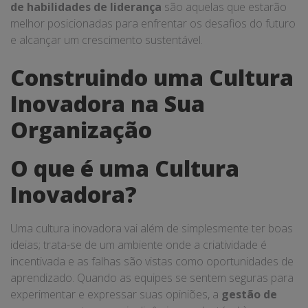
de habilidades de liderança
são aquelas que estarão
melhor posicionadas para enfrentar os desafios do futuro
e alcançar um crescimento sustentável.
Construindo uma Cultura
Inovadora na Sua
Organização
O que é uma Cultura
Inovadora?
Uma cultura inovadora vai além de simplesmente ter boas
ideias; trata-se de um ambiente onde a criatividade é
incentivada e as falhas são vistas como oportunidades de
aprendizado. Quando as equipes se sentem seguras para
experimentar e expressar suas opiniões, a
gestão de