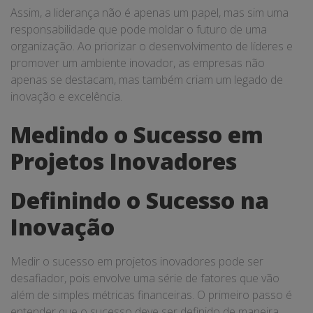
Assim, a liderança não é apenas um papel, mas sim uma
responsabilidade que pode moldar o futuro de uma
organização. Ao priorizar o desenvolvimento de líderes e
promover um ambiente inovador, as empresas não
apenas se destacam, mas também criam um legado de
inovação e excelência.
Medindo o Sucesso em
Projetos Inovadores
Definindo o Sucesso na
Inovação
Medir o sucesso em projetos inovadores pode ser
desafiador, pois envolve uma série de fatores que vão
além de simples métricas financeiras. O primeiro passo é
entender que o sucesso deve ser definido de maneira