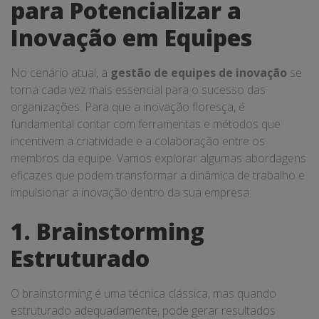
para Potencializar a
Inovação em Equipes
No cenário atual, a
gestão de equipes de inovação
se
torna cada vez mais essencial para o sucesso das
organizações. Para que a inovação floresça, é
fundamental contar com ferramentas e métodos que
incentivem a criatividade e a colaboração entre os
membros da equipe. Vamos explorar algumas abordagens
eficazes que podem transformar a dinâmica de trabalho e
impulsionar a inovação dentro da sua empresa.
1. Brainstorming
Estruturado
O brainstorming é uma técnica clássica, mas quando
estruturado adequadamente, pode gerar resultados