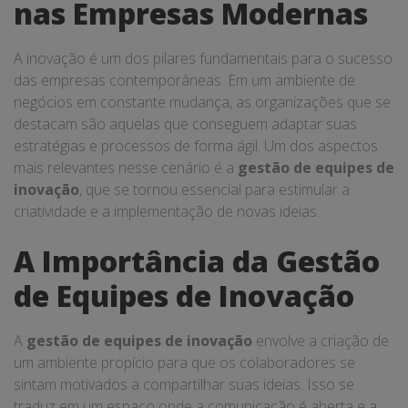
nas Empresas Modernas
A inovação é um dos pilares fundamentais para o sucesso
das empresas contemporâneas. Em um ambiente de
negócios em constante mudança, as organizações que se
destacam são aquelas que conseguem adaptar suas
estratégias e processos de forma ágil. Um dos aspectos
mais relevantes nesse cenário é a
gestão de equipes de
inovação
, que se tornou essencial para estimular a
criatividade e a implementação de novas ideias.
A Importância da Gestão
de Equipes de Inovação
A
gestão de equipes de inovação
envolve a criação de
um ambiente propício para que os colaboradores se
sintam motivados a compartilhar suas ideias. Isso se
traduz em um espaço onde a comunicação é aberta e a