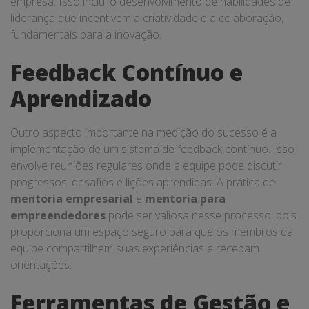
empresa. Isso inclui o desenvolvimento de habilidades de
liderança que incentivem a criatividade e a colaboração,
fundamentais para a inovação.
Feedback Contínuo e
Aprendizado
Outro aspecto importante na medição do sucesso é a
implementação de um sistema de feedback contínuo. Isso
envolve reuniões regulares onde a equipe pode discutir
progressos, desafios e lições aprendidas. A prática de
mentoria empresarial
e
mentoria para
empreendedores
pode ser valiosa nesse processo, pois
proporciona um espaço seguro para que os membros da
equipe compartilhem suas experiências e recebam
orientações.
Ferramentas de Gestão e