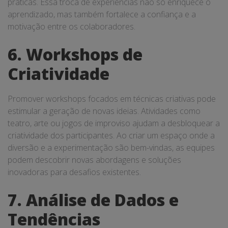
práticas. Essa troca de experiências não só enriquece o
aprendizado, mas também fortalece a confiança e a
motivação entre os colaboradores.
6. Workshops de
Criatividade
Promover workshops focados em técnicas criativas pode
estimular a geração de novas ideias. Atividades como
teatro, arte ou jogos de improviso ajudam a desbloquear a
criatividade dos participantes. Ao criar um espaço onde a
diversão e a experimentação são bem-vindas, as equipes
podem descobrir novas abordagens e soluções
inovadoras para desafios existentes.
7. Análise de Dados e
Tendências