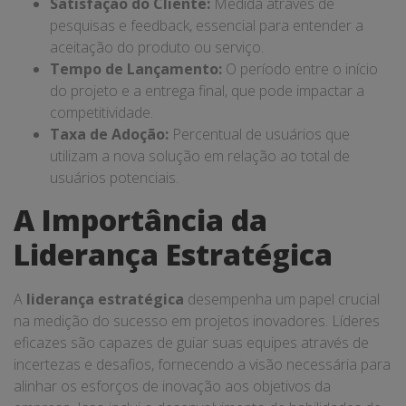
Satisfação do Cliente:
Medida através de
pesquisas e feedback, essencial para entender a
aceitação do produto ou serviço.
Tempo de Lançamento:
O período entre o início
do projeto e a entrega final, que pode impactar a
competitividade.
Taxa de Adoção:
Percentual de usuários que
utilizam a nova solução em relação ao total de
usuários potenciais.
A Importância da
Liderança Estratégica
A
liderança estratégica
desempenha um papel crucial
na medição do sucesso em projetos inovadores. Líderes
eficazes são capazes de guiar suas equipes através de
incertezas e desafios, fornecendo a visão necessária para
alinhar os esforços de inovação aos objetivos da