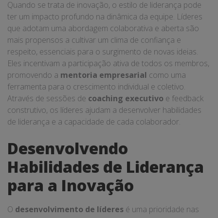
Quando se trata de inovação, o estilo de liderança pode
ter um impacto profundo na dinâmica da equipe. Líderes
que adotam uma abordagem colaborativa e aberta são
mais propensos a cultivar um clima de confiança e
respeito, essenciais para o surgimento de novas ideias.
Eles incentivam a participação ativa de todos os membros,
promovendo a
mentoria empresarial
como uma
ferramenta para o crescimento individual e coletivo.
Através de sessões de
coaching executivo
e feedback
construtivo, os líderes ajudam a desenvolver habilidades
de liderança e a capacidade de cada colaborador.
Desenvolvendo
Habilidades de Liderança
para a Inovação
O
desenvolvimento de líderes
é uma prioridade nas