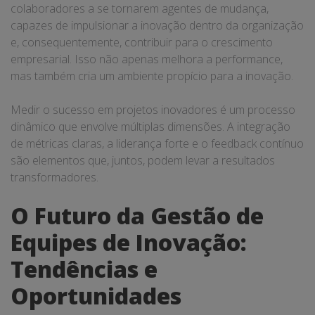
colaboradores a se tornarem agentes de mudança,
capazes de impulsionar a inovação dentro da organização
e, consequentemente, contribuir para o crescimento
empresarial. Isso não apenas melhora a performance,
mas também cria um ambiente propício para a inovação.
Medir o sucesso em projetos inovadores é um processo
dinâmico que envolve múltiplas dimensões. A integração
de métricas claras, a liderança forte e o feedback contínuo
são elementos que, juntos, podem levar a resultados
transformadores.
O Futuro da Gestão de
Equipes de Inovação:
Tendências e
Oportunidades