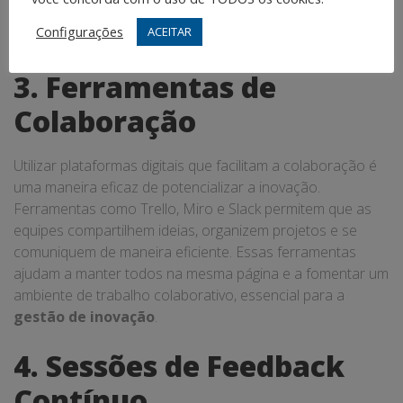
oportunidade de contribuir efetivamente para o processo
Configurações
ACEITAR
criativo.
3. Ferramentas de
Colaboração
Utilizar plataformas digitais que facilitam a colaboração é
uma maneira eficaz de potencializar a inovação.
Ferramentas como Trello, Miro e Slack permitem que as
equipes compartilhem ideias, organizem projetos e se
comuniquem de maneira eficiente. Essas ferramentas
ajudam a manter todos na mesma página e a fomentar um
ambiente de trabalho colaborativo, essencial para a
gestão de inovação
.
4. Sessões de Feedback
Contínuo