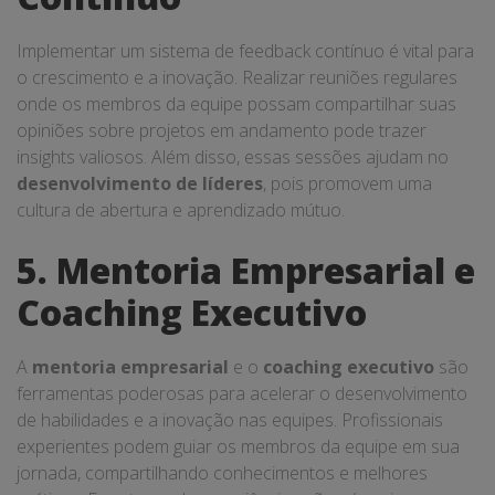
Implementar um sistema de feedback contínuo é vital para
o crescimento e a inovação. Realizar reuniões regulares
onde os membros da equipe possam compartilhar suas
opiniões sobre projetos em andamento pode trazer
insights valiosos. Além disso, essas sessões ajudam no
desenvolvimento de líderes
, pois promovem uma
cultura de abertura e aprendizado mútuo.
5. Mentoria Empresarial e
Coaching Executivo
A
mentoria empresarial
e o
coaching executivo
são
ferramentas poderosas para acelerar o desenvolvimento
de habilidades e a inovação nas equipes. Profissionais
experientes podem guiar os membros da equipe em sua
jornada, compartilhando conhecimentos e melhores