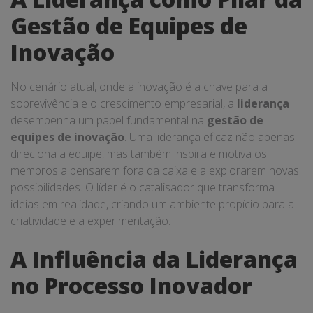
Gestão de Equipes de
Inovação
No cenário atual, onde a inovação é a chave para a
sobrevivência e o crescimento empresarial, a
liderança
desempenha um papel fundamental na
gestão de
equipes de inovação
. Uma liderança eficaz não apenas
direciona a equipe, mas também inspira e motiva os
membros a pensarem fora da caixa e a explorarem novas
possibilidades. O líder é o catalisador que transforma
ideias em realidade, criando um ambiente propício para a
criatividade e a experimentação.
A Influência da Liderança
no Processo Inovador