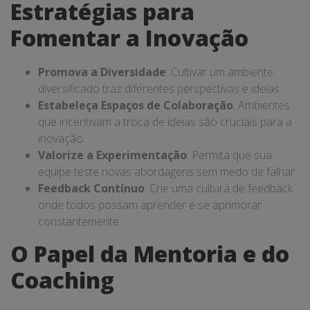
Estratégias para
Fomentar a Inovação
Promova a Diversidade
: Cultivar um ambiente
diversificado traz diferentes perspectivas e ideias.
Estabeleça Espaços de Colaboração
: Ambientes
que incentivam a troca de ideias são cruciais para a
inovação.
Valorize a Experimentação
: Permita que sua
equipe teste novas abordagens sem medo de falhar.
Feedback Contínuo
: Crie uma cultura de feedback
onde todos possam aprender e se aprimorar
constantemente.
O Papel da Mentoria e do
Coaching