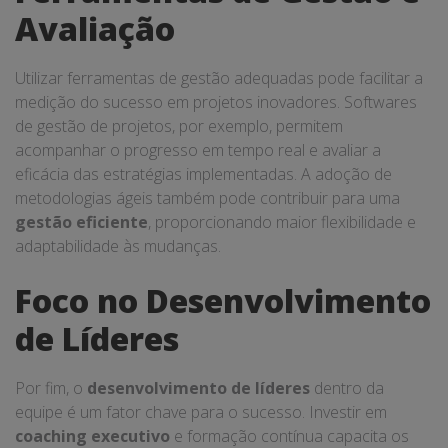
Avaliação
Utilizar ferramentas de gestão adequadas pode facilitar a
medição do sucesso em projetos inovadores. Softwares
de gestão de projetos, por exemplo, permitem
acompanhar o progresso em tempo real e avaliar a
eficácia das estratégias implementadas. A adoção de
metodologias ágeis também pode contribuir para uma
gestão eficiente
, proporcionando maior flexibilidade e
adaptabilidade às mudanças.
Foco no Desenvolvimento
de Líderes
Por fim, o
desenvolvimento de líderes
dentro da
equipe é um fator chave para o sucesso. Investir em
coaching executivo
e formação contínua capacita os