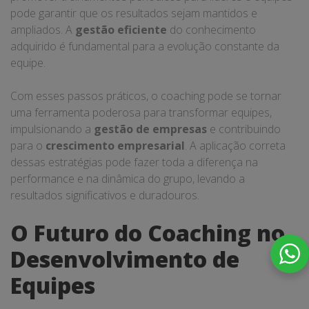
pode garantir que os resultados sejam mantidos e
ampliados. A
gestão eficiente
do conhecimento
adquirido é fundamental para a evolução constante da
equipe.
Com esses passos práticos, o coaching pode se tornar
uma ferramenta poderosa para transformar equipes,
impulsionando a
gestão de empresas
e contribuindo
para o
crescimento empresarial
. A aplicação correta
dessas estratégias pode fazer toda a diferença na
performance e na dinâmica do grupo, levando a
resultados significativos e duradouros.
O Futuro do Coaching no
Desenvolvimento de
Equipes