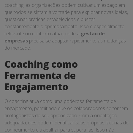
coaching, as organizações podem cultivar um espaço em
que todos se sintam à vontade para explorar novas ideias,
questionar práticas estabelecidas e buscar
constantemente o aprimoramento. Isso é especialmente
relevante no contexto atual, onde a
gestão de
empresas
precisa se adaptar rapidamente às mudanças
do mercado.
Coaching como
Ferramenta de
Engajamento
O coaching atua como uma poderosa ferramenta de
engajamento, permitindo que os colaboradores se tornem
protagonistas de seu aprendizado. Com a orientação
adequada, eles podem identificar suas próprias lacunas de
conhecimento e trabalhar para superá-las. Isso não