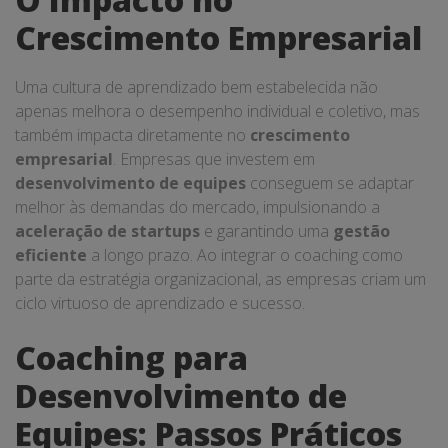
Crescimento Empresarial
Uma cultura de aprendizado bem estabelecida não
apenas melhora o desempenho individual e coletivo, mas
também impacta diretamente no
crescimento
empresarial
. Empresas que investem em
desenvolvimento de equipes
conseguem se adaptar
melhor às demandas do mercado, impulsionando a
aceleração de startups
e garantindo uma
gestão
eficiente
a longo prazo. Ao integrar o coaching como
parte da estratégia organizacional, as empresas criam um
ciclo virtuoso de aprendizado e sucesso.
Coaching para
Desenvolvimento de
Equipes: Passos Práticos