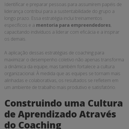
Identificar e preparar pessoas para assumirem papéis de
liderança contribui para a sustentabilidade do grupo a
longo prazo. Essa estratégia inclui treinamentos
específicos e a
mentoria para empreendedores
,
capacitando indivíduos a liderar com eficácia e a inspirar
os demais.
A aplicação dessas estratégias de coaching para
maximizar o desempenho coletivo não apenas transforma
a dinâmica da equipe, mas também fortalece a cultura
organizacional. À medida que as equipes se tornam mais
alinhadas e colaborativas, os resultados se refletem em
um ambiente de trabalho mais produtivo e satisfatório.
Construindo uma Cultura
de Aprendizado Através
do Coaching