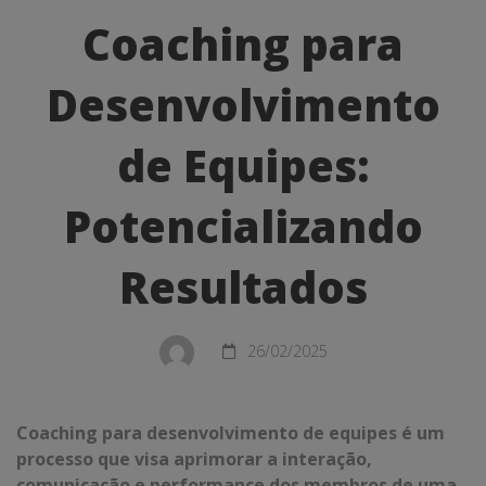
para
Coaching para
Desenvolvimento
Desenvolvimento
de
Equipes:
de Equipes:
Potencializando
Potencializando
Resultados
Resultados
26/02/2025
Coaching para desenvolvimento de equipes é um
processo que visa aprimorar a interação,
comunicação e performance dos membros de uma