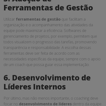
Ferramentas de Gestão
Utilizar
ferramentas de gestão
que facilitam a
organização e o acompanhamento das atividades da
equipe pode maximizar a eficiência. Softwares de
gerenciamento de projetos, por exemplo, permitem que
todos visualizem o progresso das tarefas, promovendo
transparência e responsabilidade. A escolha dessas
ferramentas deve ser feita de acordo com as
necessidades específicas da equipe, sempre com o apoio
de um coach que possa guiar essa implementação.
6. Desenvolvimento de
Líderes Internos
Por último, mas não menos importante, o coaching deve
focar no
desenvolvimento de líderes
dentro da equipe.