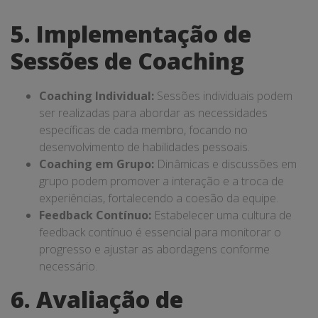
5. Implementação de
Sessões de Coaching
Coaching Individual:
Sessões individuais podem
ser realizadas para abordar as necessidades
específicas de cada membro, focando no
desenvolvimento de habilidades pessoais.
Coaching em Grupo:
Dinâmicas e discussões em
grupo podem promover a interação e a troca de
experiências, fortalecendo a coesão da equipe.
Feedback Contínuo:
Estabelecer uma cultura de
feedback contínuo é essencial para monitorar o
progresso e ajustar as abordagens conforme
necessário.
6. Avaliação de