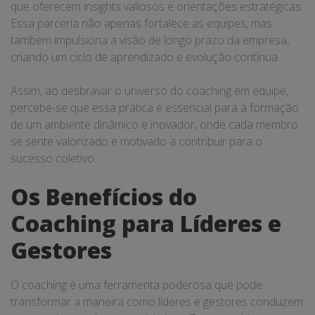
que oferecem insights valiosos e orientações estratégicas.
Essa parceria não apenas fortalece as equipes, mas
também impulsiona a visão de longo prazo da empresa,
criando um ciclo de aprendizado e evolução contínua.
Assim, ao desbravar o universo do coaching em equipe,
percebe-se que essa prática é essencial para a formação
de um ambiente dinâmico e inovador, onde cada membro
se sente valorizado e motivado a contribuir para o
sucesso coletivo.
Os Benefícios do
Coaching para Líderes e
Gestores
O coaching é uma ferramenta poderosa que pode
transformar a maneira como líderes e gestores conduzem