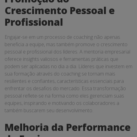
Crescimento Pessoal e
Profissional
Engajar-se em um processo de coaching não apenas
beneficia a equipe, mas também promove o crescimento
pessoal e profissional dos líderes. A mentoria empresarial
oferece insights valiosos e ferramentas práticas que
podem ser aplicadas no dia a dia. Líderes que investem em
sua formação através do coaching se tornam mais
resilientes e confiantes, características essenciais para
enfrentar os desafios do mercado. Essa transformação
pessoal reflete-se na forma como eles gerenciam suas
equipes, inspirando e motivando os colaboradores a
também buscarem seu desenvolvimento.
Melhoria da Performance