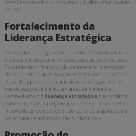
pressões e desafios, promovendo um clima organizacional
positivo.
Fortalecimento da
Liderança Estratégica
Através do coaching executivo, os líderes são desafiados
a pensar estrategicamente sobre suas ações e decisões.
Essa reflexão crítica os ajuda a estabelecer metas mais
claras e a criar planos de ação eficazes para alcançá-las.
O coaching proporciona uma visão externa, permitindo
que os gestores identifiquem áreas de melhoria e
desenvolvam uma
liderança estratégica
que se alinha
com os objetivos da organização. Isso é particularmente
importante em tempos de mudança, onde a agilidade e a
capacidade de adaptação são fundamentais.
Promoção do