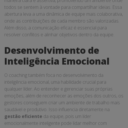
maneira clara e assertiva, promovendo um ambiente onde
todos se sentem à vontade para compartilhar ideias. Essa
abertura leva a uma dinâmica de equipe mais colaborativa,
onde as contribuições de cada membro são valorizadas.
Além disso, a comunicação eficaz é essencial para
resolver conflitos e alinhar objetivos dentro da equipe.
Desenvolvimento de
Inteligência Emocional
O coaching também foca no desenvolvimento da
inteligência emocional, uma habilidade crucial para
qualquer líder. Ao entender e gerenciar suas próprias
emoções, além de reconhecer as emoções dos outros, os
gestores conseguem criar um ambiente de trabalho mais
saudável e produtivo. Isso influencia diretamente na
gestão eficiente
da equipe, pois um líder
emocionalmente inteligente pode lidar melhor com