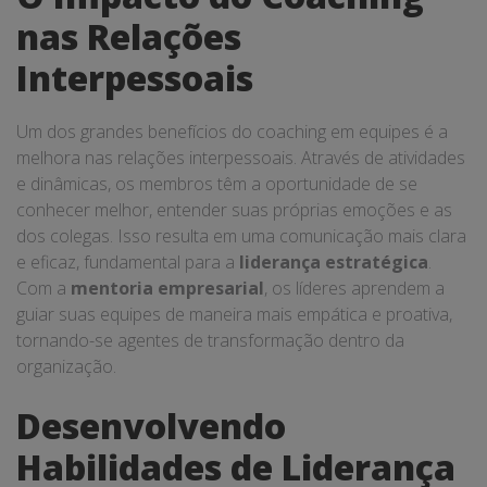
nas Relações
Interpessoais
Um dos grandes benefícios do coaching em equipes é a
melhora nas relações interpessoais. Através de atividades
e dinâmicas, os membros têm a oportunidade de se
conhecer melhor, entender suas próprias emoções e as
dos colegas. Isso resulta em uma comunicação mais clara
e eficaz, fundamental para a
liderança estratégica
.
Com a
mentoria empresarial
, os líderes aprendem a
guiar suas equipes de maneira mais empática e proativa,
tornando-se agentes de transformação dentro da
organização.
Desenvolvendo
Habilidades de Liderança