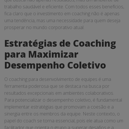
trabalho saudável e eficiente. Com todos esses benefícios,
fica claro que o investimento em coaching não é apenas
uma tendência, mas uma necessidade para quem deseja
prosperar no mundo corporativo atual.
Estratégias de Coaching
para Maximizar
Desempenho Coletivo
O coaching para desenvolvimento de equipes é uma
ferramenta poderosa que se destaca na busca por
resultados excepcionais em ambientes colaborativos.
Para potencializar o desempenho coletivo, é fundamental
implementar estratégias que promovam a coesão e a
sinergia entre os membros da equipe. Neste contexto, o
papel do coach se torna essencial, pois ele atua como um
facilitador que orienta o grupo a superar desafios e a