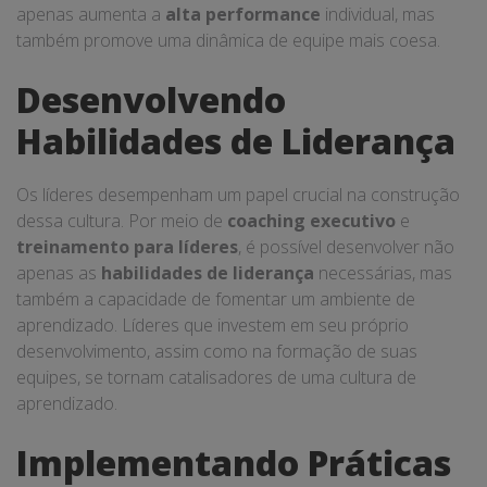
apenas aumenta a
alta performance
individual, mas
também promove uma dinâmica de equipe mais coesa.
Desenvolvendo
Habilidades de Liderança
Os líderes desempenham um papel crucial na construção
dessa cultura. Por meio de
coaching executivo
e
treinamento para líderes
, é possível desenvolver não
apenas as
habilidades de liderança
necessárias, mas
também a capacidade de fomentar um ambiente de
aprendizado. Líderes que investem em seu próprio
desenvolvimento, assim como na formação de suas
equipes, se tornam catalisadores de uma cultura de
aprendizado.
Implementando Práticas