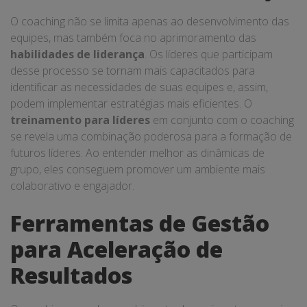
O coaching não se limita apenas ao desenvolvimento das
equipes, mas também foca no aprimoramento das
habilidades de liderança
. Os líderes que participam
desse processo se tornam mais capacitados para
identificar as necessidades de suas equipes e, assim,
podem implementar estratégias mais eficientes. O
treinamento para líderes
em conjunto com o coaching
se revela uma combinação poderosa para a formação de
futuros líderes. Ao entender melhor as dinâmicas de
grupo, eles conseguem promover um ambiente mais
colaborativo e engajador.
Ferramentas de Gestão
para Aceleração de
Resultados