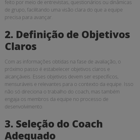
feito por meio de entrevistas, questionários ou dinâmicas
de grupo, facilitando uma visão clara do que a equipe
precisa para avançar.
2. Definição de Objetivos
Claros
Com as informações obtidas na fase de avaliação, o
próximo passo é estabelecer objetivos claros e
alcançáveis. Esses objetivos devem ser específicos,
mensuráveis e relevantes para o contexto da equipe. Isso
não só direciona o trabalho do coach, mas também
engaja os membros da equipe no processo de
desenvolvimento.
3. Seleção do Coach
Adequado