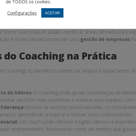
?
de TODOS os cookies.
Configurações
ACEITAR
volvimento de negócios é um processo que visa auxiliar empr
arem seus objetivos. Ao trabalhar com um coach especializado,
ir sobre suas práticas atuais, identificar áreas de melhoria e e
eração é essencial para promover uma
gestão de empresas
ma
s do Coaching na Prática
m coaching, os benefícios podem ser amplos e impactantes. Aq
o de líderes:
O coaching pode ajudar na formação de líderes
 tomar decisões mais assertivas e a liderar suas equipes com 
 liderança:
Através de sessões personalizadas, os participan
iderança, aprendendo a inspirar e motivar seus colaboradores.
sarial:
Um coach pode oferecer insights valiosos e experiên
ualquer empreendedor, funcionando como um mentor que guia 