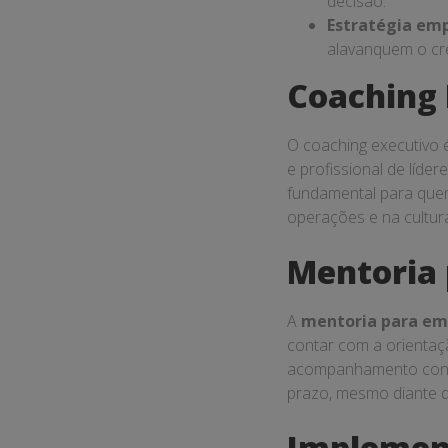
decisão.
Estratégia emp
alavanquem o cre
Coaching 
O coaching executivo 
e profissional de líd
fundamental para qu
operações e na cultura
Mentoria
A
mentoria para e
contar com a orientaç
acompanhamento const
prazo, mesmo diante d
Implemen