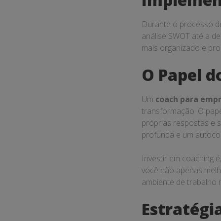
Durante o processo de
análise SWOT até a de
mais organizado e pro
O Papel d
Um
coach para empr
transformação. O papel
próprias respostas e 
profunda e um autocon
Investir em coaching é
você não apenas melho
ambiente de trabalho m
Estratégi