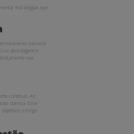
mentar estratégias que
a
senvolvimento pessoal
. Essa abordagem é
 diretamente nas
rte contínuo. Ao
ais clareza. Esse
objetivos a longo
estão