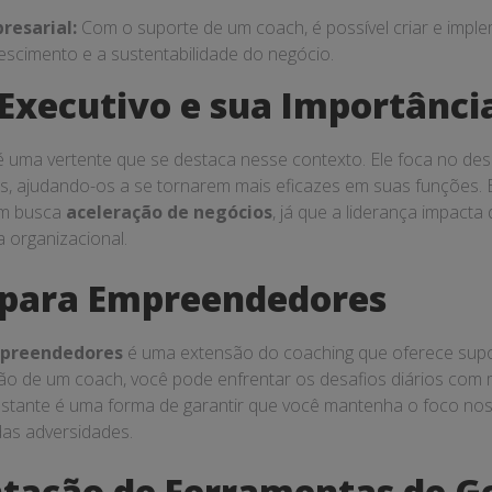
resarial:
Com o suporte de um coach, é possível criar e imple
scimento e a sustentabilidade do negócio.
Executivo e sua Importânci
é uma vertente que se destaca nesse contexto. Ele foca no de
eres, ajudando-os a se tornarem mais eficazes em suas funções
em busca
aceleração de negócios
, já que a liderança impacta
 organizacional.
 para Empreendedores
mpreendedores
é uma extensão do coaching que oferece supo
ão de um coach, você pode enfrentar os desafios diários com m
ante é uma forma de garantir que você mantenha o foco nos 
as adversidades.
tação de Ferramentas de G