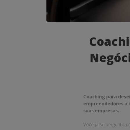
Coaching
Coachi
para
Negóci
Desenvol
de
Negócios:
Transfor
Coaching para dese
sua
empreendedores a i
suas empresas.
Empresa
Você já se perguntou