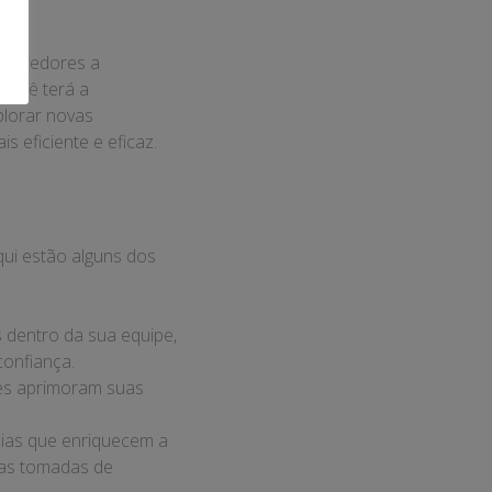
eendedores a
 você terá a
xplorar novas
is eficiente e eficaz.
ui estão alguns dos
 dentro da sua equipe,
confiança.
tes aprimoram suas
cias que enriquecem a
nas tomadas de