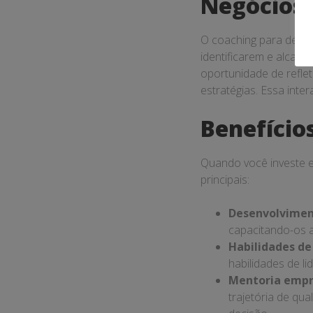
Negócios
O coaching para desen
identificarem e alcanç
oportunidade de reflet
estratégias. Essa int
Benefício
Quando você investe e
principais:
Desenvolviment
capacitando-os a
Habilidades de
habilidades de l
Mentoria empre
trajetória de q