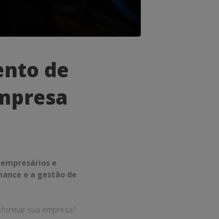
ento de
Empresa
 empresários e
mance e a gestão de
nsformar sua empresa?