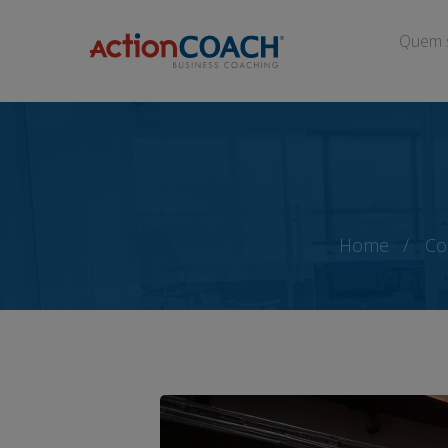
Quem 
Home
Co