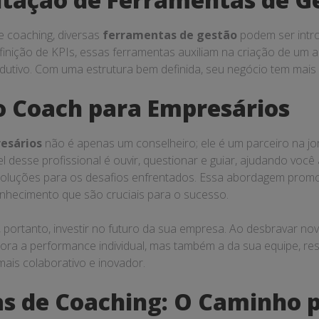
 coaching, diversas
ferramentas de gestão
podem ser intr
finição de KPIs, essas ferramentas auxiliam na criação de um 
dutivo. Com uma estrutura bem definida, seu negócio tem mais
o Coach para Empresários
esários
não é apenas um conselheiro; ele é um parceiro na j
 desse profissional é ouvir, questionar e guiar, ajudando você
soluções para os desafios enfrentados. Essa abordagem prom
hecimento que são cruciais para o sucesso.
, portanto, investir no futuro da sua empresa. Ao desbravar nov
ra a performance individual, mas também a da sua equipe, r
ais colaborativo e inovador.
as de Coaching: O Caminho 