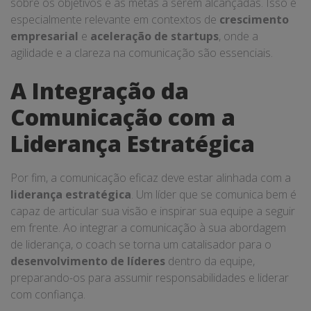
sobre os objetivos e as metas a serem alcançadas. Isso é
especialmente relevante em contextos de
crescimento
empresarial
e
aceleração de startups
, onde a
agilidade e a clareza na comunicação são essenciais.
A Integração da
Comunicação com a
Liderança Estratégica
Por fim, a comunicação eficaz deve estar alinhada com a
liderança estratégica
. Um líder que se comunica bem é
capaz de articular sua visão e inspirar sua equipe a seguir
em frente. Ao integrar a comunicação à sua abordagem
de liderança, o coach se torna um catalisador para o
desenvolvimento de líderes
dentro da equipe,
preparando-os para assumir responsabilidades e liderar
com confiança.