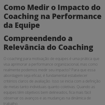
Como Medir o Impacto do
Coaching na Performance
da Equipe
Compreendendo a
Relevância do Coaching
O coaching para motivação de equipes é uma prática que
visa aprimorar a performance organizacional, mas como
realmente podemos medir seu impacto? Para que essa
abordagem seja eficaz, é fundamental estabelecer
critérios claros de avaliação. Isso se inicia com a definição
de metas tanto individuais quanto coletivas. Quando as
equipes têm objetivos bem delineados, fica mais fácil
observar os avanços e as mudanças na dinâmica de
trabalho.