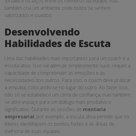
fortalece os laços entre os membros da equipe, mas
também cria um ambiente onde todos se sentem
valorizados e ouvidos.
Desenvolvendo
Habilidades de Escuta
Uma das habilidades mais importantes para um coach é a
escuta ativa. Isso vai além de simplesmente ouvir, requer a
capacidade de compreender as emoções e as
necessidades dos outros. Para isso, o coach deve praticar
a empatia, colocando-se no lugar do outro. Ao fazer isso,
não só se estabelece um clima de confiança, mas também
se abre espaço para um diálogo mais produtivo e
significativo. Durante as sessões de
mentoria
empresarial
, por exemplo, a escuta ativa permite que os
líderes identifiquem os pontos fortes e as áreas de
melhoria de suas equipes.