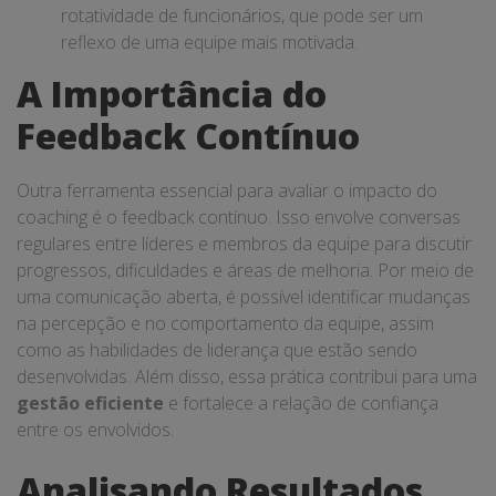
rotatividade de funcionários, que pode ser um
reflexo de uma equipe mais motivada.
A Importância do
Feedback Contínuo
Outra ferramenta essencial para avaliar o impacto do
coaching é o feedback contínuo. Isso envolve conversas
regulares entre líderes e membros da equipe para discutir
progressos, dificuldades e áreas de melhoria. Por meio de
uma comunicação aberta, é possível identificar mudanças
na percepção e no comportamento da equipe, assim
como as habilidades de liderança que estão sendo
desenvolvidas. Além disso, essa prática contribui para uma
gestão eficiente
e fortalece a relação de confiança
entre os envolvidos.
Analisando Resultados