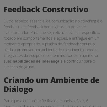
Feedback Construtivo
Outro aspecto essencial da comunicação no coaching é o
feedback. Um feedback bem elaborado pode ser
transformador. Para que seja eficaz, deve ser específico,
focado em comportamentos e ações, e entregue em um
momento apropriado. A prática do feedback contínuo
ajuda a promover um ambiente de crescimento, onde os
integrantes da equipe se sentem motivados a aprimorar
suas
habilidades de liderança
e a contribuir para o
sucesso do grupo.
Criando um Ambiente de
Diálogo
Para que a comunicação flua de maneira eficaz, é
fundamental que o ambiente de trabalho seja propício ao