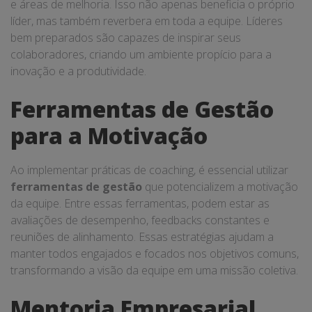
e áreas de melhoria. Isso não apenas beneficia o próprio
líder, mas também reverbera em toda a equipe. Líderes
bem preparados são capazes de inspirar seus
colaboradores, criando um ambiente propício para a
inovação e a produtividade.
Ferramentas de Gestão
para a Motivação
Ao implementar práticas de coaching, é essencial utilizar
ferramentas de gestão
que potencializem a motivação
da equipe. Entre essas ferramentas, podem estar as
avaliações de desempenho, feedbacks constantes e
reuniões de alinhamento. Essas estratégias ajudam a
manter todos engajados e focados nos objetivos comuns,
transformando a visão da equipe em uma missão coletiva.
Mentoria Empresarial