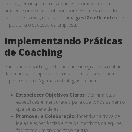
conseguem inspirar suas equipes, promovendo um
ambiente onde cada colaborador se sente valorizado.
Isso, por sua vez, resulta em uma
gestão eficiente
que
impulsiona o sucesso da empresa.
Implementando Práticas
de Coaching
Para que o coaching se torne parte integrante da cultura
da empresa, é importante que as práticas sejam bem
implementadas. Algumas estratégias incluem:
Estabelecer Objetivos Claros:
Definir metas
específicas e mensuráveis para que todos saibam o
que se espera deles.
Promover a Colaboração:
Incentivar a troca de
ideias e experiências entre os membros da equipe,
facilitando um aprendizado mútuo.