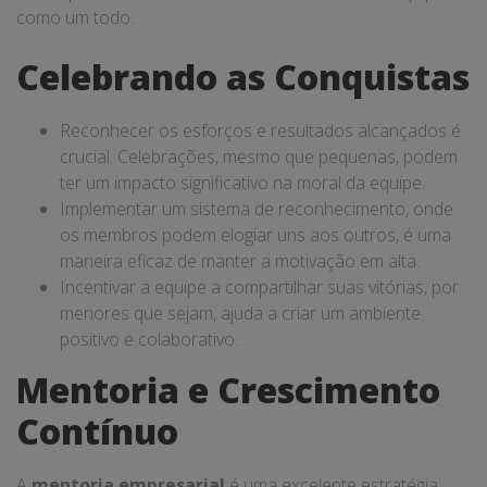
como um todo.
Celebrando as Conquistas
Reconhecer os esforços e resultados alcançados é
crucial. Celebrações, mesmo que pequenas, podem
ter um impacto significativo na moral da equipe.
Implementar um sistema de reconhecimento, onde
os membros podem elogiar uns aos outros, é uma
maneira eficaz de manter a motivação em alta.
Incentivar a equipe a compartilhar suas vitórias, por
menores que sejam, ajuda a criar um ambiente
positivo e colaborativo.
Mentoria e Crescimento
Contínuo
A
mentoria empresarial
é uma excelente estratégia