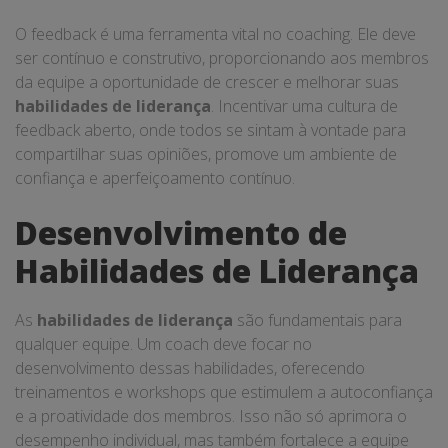
O feedback é uma ferramenta vital no coaching. Ele deve
ser contínuo e construtivo, proporcionando aos membros
da equipe a oportunidade de crescer e melhorar suas
habilidades de liderança
. Incentivar uma cultura de
feedback aberto, onde todos se sintam à vontade para
compartilhar suas opiniões, promove um ambiente de
confiança e aperfeiçoamento contínuo.
Desenvolvimento de
Habilidades de Liderança
As
habilidades de liderança
são fundamentais para
qualquer equipe. Um coach deve focar no
desenvolvimento dessas habilidades, oferecendo
treinamentos e workshops que estimulem a autoconfiança
e a proatividade dos membros. Isso não só aprimora o
desempenho individual, mas também fortalece a equipe