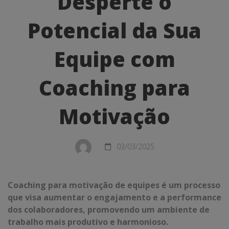
Desperte o
o
Potencial da Sua
Potencial
da
Equipe com
Sua
Coaching para
Equipe
com
Motivação
Coaching
para
03/03/2025
Motivação
Coaching para motivação de equipes é um processo
que visa aumentar o engajamento e a performance
dos colaboradores, promovendo um ambiente de
trabalho mais produtivo e harmonioso.