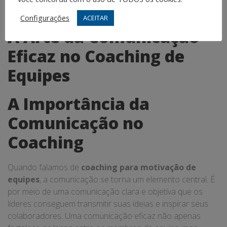
sustentável ao longo do tempo.
Configurações
ACEITAR
A Arte da Comunicação
Eficaz no Coaching de
Equipes
A Importância da
Comunicação no
Coaching
Quando falamos de
coaching para motivação de
equipes
, a comunicação se torna um elemento central. É
por meio de uma comunicação clara e objetiva que os
líderes conseguem transmitir suas ideias e inspirar seus
colaboradores. Uma comunicação eficaz não apenas