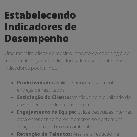
Estabelecendo
Indicadores de
Desempenho
Uma maneira eficaz de medir o impacto do coaching é por
meio da utilização de indicadores de desempenho. Esses
indicadores podem incluir:
Produtividade:
Avalie se houve um aumento na
entrega de resultados.
Satisfação do Cliente:
Verifique se a qualidade do
atendimento ao cliente melhorou.
Engajamento da Equipe:
Utilize pesquisas internas
para entender como os membros se sentem em
relação ao trabalho e ao ambiente.
Retenção de Talentos:
Analise a redução na