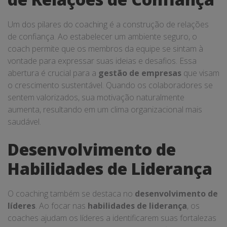
Um dos pilares do coaching é a construção de relações
de confiança. Ao estabelecer um ambiente seguro, o
coach permite que os membros da equipe se sintam à
vontade para expressar suas ideias e desafios. Essa
abertura é crucial para a
gestão de empresas
que visam
o crescimento sustentável. Quando os colaboradores se
sentem valorizados, sua motivação naturalmente
aumenta, resultando em um clima organizacional mais
saudável.
Desenvolvimento de
Habilidades de Liderança
O coaching também se destaca no
desenvolvimento de
líderes
. Ao focar nas
habilidades de liderança
, os
coaches ajudam os líderes a identificarem suas fortalezas