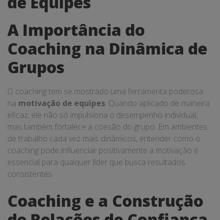
de Equipes
A Importância do
Coaching na Dinâmica de
Grupos
O coaching tem se mostrado uma ferramenta poderosa
na
motivação de equipes
. Quando aplicado de maneira
eficaz, ele não só impulsiona o desempenho individual,
mas também fortalece a coesão do grupo. Em ambientes
de trabalho cada vez mais dinâmicos, entender como o
coaching pode influenciar positivamente a motivação é
essencial para qualquer líder que busca resultados
consistentes.
Coaching e a Construção
de Relações de Confiança