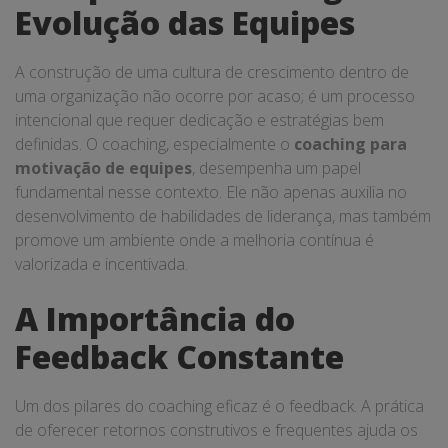
Evolução das Equipes
A construção de uma cultura de crescimento dentro de
uma organização não ocorre por acaso; é um processo
intencional que requer dedicação e estratégias bem
definidas. O coaching, especialmente o
coaching para
motivação de equipes
, desempenha um papel
fundamental nesse contexto. Ele não apenas auxilia no
desenvolvimento de habilidades de liderança, mas também
promove um ambiente onde a melhoria contínua é
valorizada e incentivada.
A Importância do
Feedback Constante
Um dos pilares do coaching eficaz é o feedback. A prática
de oferecer retornos construtivos e frequentes ajuda os