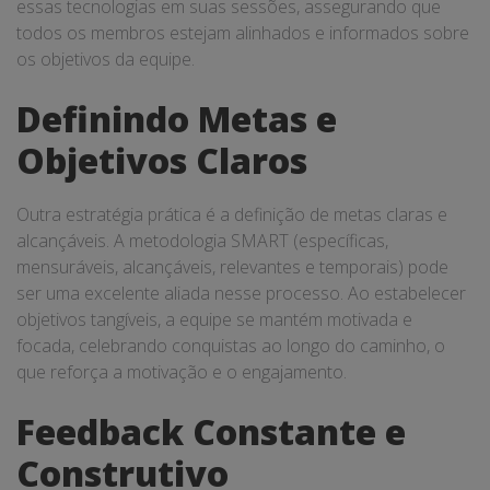
essas tecnologias em suas sessões, assegurando que
todos os membros estejam alinhados e informados sobre
os objetivos da equipe.
Definindo Metas e
Objetivos Claros
Outra estratégia prática é a definição de metas claras e
alcançáveis. A metodologia SMART (específicas,
mensuráveis, alcançáveis, relevantes e temporais) pode
ser uma excelente aliada nesse processo. Ao estabelecer
objetivos tangíveis, a equipe se mantém motivada e
focada, celebrando conquistas ao longo do caminho, o
que reforça a motivação e o engajamento.
Feedback Constante e
Construtivo