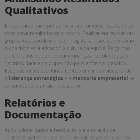
Qualitativos
É importante não apenas focar em números, mas também
considerar resultados qualitativos. Realizar entrevistas ou
grupos focais pode oferecer insights valiosos sobre como
o coaching está afetando a cultura da equipe. Perguntas
direcionadas podem revelar mudanças na colaboração,
na criatividade e na disposição para enfrentar desafios.
Esses aspectos são fundamentais em um ambiente onde
a
liderança estratégica
e a
mentoria empresarial
se
tornam cada vez mais necessárias.
Relatórios e
Documentação
Após coletar dados e feedbacks, a elaboração de
relatórios se torna uma etapa crucial. Esses documentos