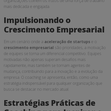
organizações colhem os frutos de uma força de trabalho
mais dedicada e engajada.
Impulsionando o
Crescimento Empresarial
Em um cenário onde a
aceleração de startups
e o
crescimento empresarial
são prioridades, a motivação
de equipes se torna um diferencial competitivo. Equipes
motivadas não apenas superam desafios mais
rapidamente, mas também se tornam agentes de
mudança, contribuindo para a inovação e a evolução da
empresa. O coaching se apresenta, então, como uma
estratégia indispensável para qualquer organização que
busca se destacar no mercado atual.
Estratégias Práticas de