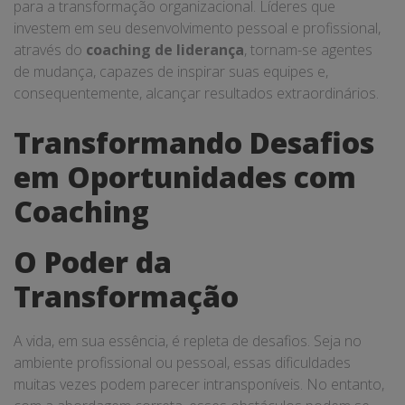
para a transformação organizacional. Líderes que
investem em seu desenvolvimento pessoal e profissional,
através do
coaching de liderança
, tornam-se agentes
de mudança, capazes de inspirar suas equipes e,
consequentemente, alcançar resultados extraordinários.
Transformando Desafios
em Oportunidades com
Coaching
O Poder da
Transformação
A vida, em sua essência, é repleta de desafios. Seja no
ambiente profissional ou pessoal, essas dificuldades
muitas vezes podem parecer intransponíveis. No entanto,