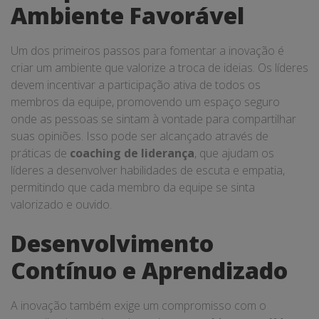
Ambiente Favorável
Um dos primeiros passos para fomentar a inovação é
criar um ambiente que valorize a troca de ideias. Os líderes
devem incentivar a participação ativa de todos os
membros da equipe, promovendo um espaço seguro
onde as pessoas se sintam à vontade para compartilhar
suas opiniões. Isso pode ser alcançado através de
práticas de
coaching de liderança
, que ajudam os
líderes a desenvolver habilidades de escuta e empatia,
permitindo que cada membro da equipe se sinta
valorizado e ouvido.
Desenvolvimento
Contínuo e Aprendizado
A inovação também exige um compromisso com o