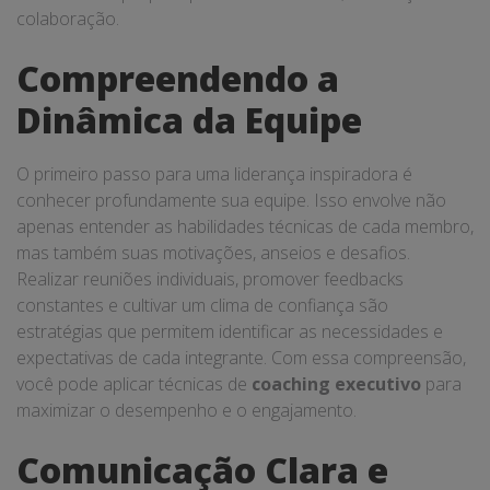
colaboração.
Compreendendo a
Dinâmica da Equipe
O primeiro passo para uma liderança inspiradora é
conhecer profundamente sua equipe. Isso envolve não
apenas entender as habilidades técnicas de cada membro,
mas também suas motivações, anseios e desafios.
Realizar reuniões individuais, promover feedbacks
constantes e cultivar um clima de confiança são
estratégias que permitem identificar as necessidades e
expectativas de cada integrante. Com essa compreensão,
você pode aplicar técnicas de
coaching executivo
para
maximizar o desempenho e o engajamento.
Comunicação Clara e