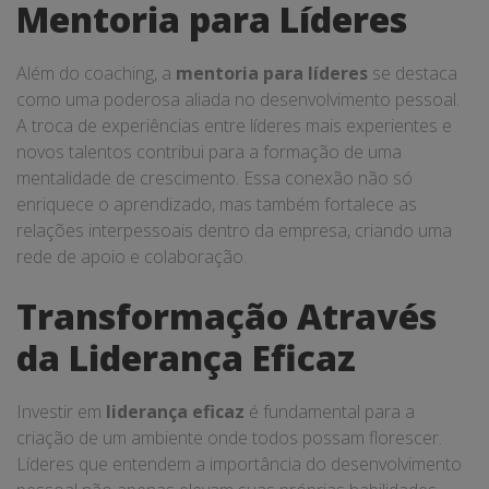
Mentoria para Líderes
Além do coaching, a
mentoria para líderes
se destaca
como uma poderosa aliada no desenvolvimento pessoal.
A troca de experiências entre líderes mais experientes e
novos talentos contribui para a formação de uma
mentalidade de crescimento. Essa conexão não só
enriquece o aprendizado, mas também fortalece as
relações interpessoais dentro da empresa, criando uma
rede de apoio e colaboração.
Transformação Através
da Liderança Eficaz
Investir em
liderança eficaz
é fundamental para a
criação de um ambiente onde todos possam florescer.
Líderes que entendem a importância do desenvolvimento