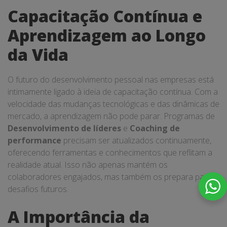
Capacitação Contínua e
Aprendizagem ao Longo
da Vida
O futuro do desenvolvimento pessoal nas empresas está
intimamente ligado à ideia de capacitação contínua. Com a
velocidade das mudanças tecnológicas e das dinâmicas de
mercado, a aprendizagem não pode parar. Programas de
Desenvolvimento de líderes
e
Coaching de
performance
precisam ser atualizados continuamente,
oferecendo ferramentas e conhecimentos que reflitam a
realidade atual. Isso não apenas mantém os
colaboradores engajados, mas também os prepara para
desafios futuros.
A Importância da