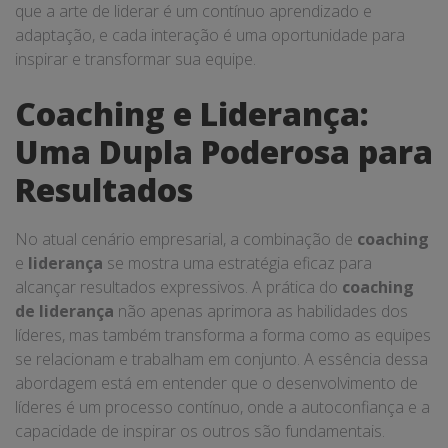
que a arte de liderar é um contínuo aprendizado e
adaptação, e cada interação é uma oportunidade para
inspirar e transformar sua equipe.
Coaching e Liderança:
Uma Dupla Poderosa para
Resultados
No atual cenário empresarial, a combinação de
coaching
e
liderança
se mostra uma estratégia eficaz para
alcançar resultados expressivos. A prática do
coaching
de liderança
não apenas aprimora as habilidades dos
líderes, mas também transforma a forma como as equipes
se relacionam e trabalham em conjunto. A essência dessa
abordagem está em entender que o desenvolvimento de
líderes é um processo contínuo, onde a autoconfiança e a
capacidade de inspirar os outros são fundamentais.