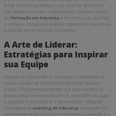
tomar decisões assertivas e a se conectar de maneira
mais genuína com seus colaboradores. Portanto, investir
em
formação em liderança
e em técnicas de coaching
é um passo crucial para qualquer organização que deseja
prosperar em um mercado competitivo.
A Arte de Liderar:
Estratégias para Inspirar
sua Equipe
Quando se trata de liderar uma equipe, a habilidade de
inspirar vai além de simplesmente gerenciar tarefas e
prazos. É fundamental entender que cada membro da
equipe possui um potencial único e, como líder, seu papel
é ajudá-los a reconhecê-lo e desenvolvê-lo. Utilizando
abordagens de
coaching de liderança
, você pode criar
um ambiente propício para o crescimento, a inovação e a