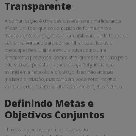
Transparente
A comunicação é uma das chaves para uma liderança
eficaz. Um líder que se comunica de forma clara e
transparente consegue criar um ambiente onde todos se
sentem à vontade para compartilhar suas ideias e
preocupações. Utilize a escuta ativa como uma
ferramenta poderosa: demonstre interesse genuíno pelo
que sua equipe está dizendo e faça perguntas que
estimulem a reflexão e o diálogo. Isso não apenas
melhora a relação, mas também pode gerar insights
valiosos que podem ser utilizados em projetos futuros.
Definindo Metas e
Objetivos Conjuntos
Um dos aspectos mais importantes do