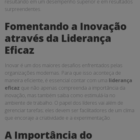
resultando em um desempenho superior e em resultados
surpreendentes.
Fomentando a Inovação
através da Liderança
Eficaz
Inovar é um dos maiores desafios enfrentados pelas
organizações modernas. Para que isso aconteça de
maneira eficiente, é essencial contar com uma
liderança
eficaz
que não apenas compreenda a importância da
inovação, mas também saiba como estimulá-la no
ambiente de trabalho. O papel dos líderes vai além de
gerenciar tarefas; eles devem ser facilitadores de um clima
que encoraje a criatividade e a experimentação.
A Importância do