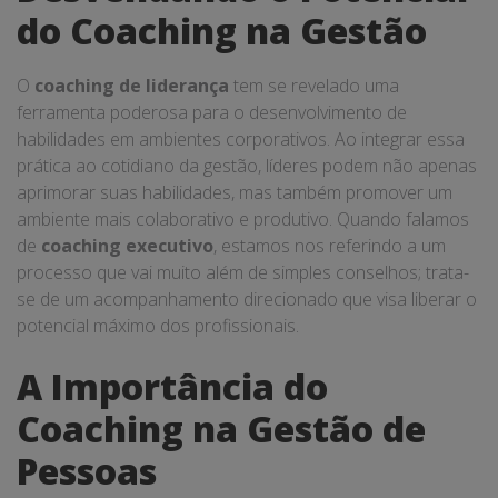
do Coaching na Gestão
O
coaching de liderança
tem se revelado uma
ferramenta poderosa para o desenvolvimento de
habilidades em ambientes corporativos. Ao integrar essa
prática ao cotidiano da gestão, líderes podem não apenas
aprimorar suas habilidades, mas também promover um
ambiente mais colaborativo e produtivo. Quando falamos
de
coaching executivo
, estamos nos referindo a um
processo que vai muito além de simples conselhos; trata-
se de um acompanhamento direcionado que visa liberar o
potencial máximo dos profissionais.
A Importância do
Coaching na Gestão de
Pessoas