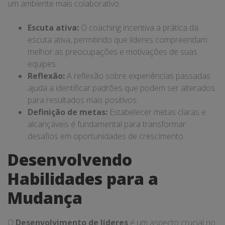
um ambiente mais colaborativo.
Escuta ativa:
O coaching incentiva a prática da
escuta ativa, permitindo que líderes compreendam
melhor as preocupações e motivações de suas
equipes.
Reflexão:
A reflexão sobre experiências passadas
ajuda a identificar padrões que podem ser alterados
para resultados mais positivos.
Definição de metas:
Estabelecer metas claras e
alcançáveis é fundamental para transformar
desafios em oportunidades de crescimento.
Desenvolvendo
Habilidades para a
Mudança
O
Desenvolvimento de líderes
é um aspecto crucial no