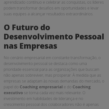
aprendizado contínuo e celebrar as conquistas, os líderes
podem transformar desafios em oportunidades e levar
suas equipes a alcançar resultados extraordinários.
O Futuro do
Desenvolvimento Pessoal
nas Empresas
No cenário empresarial em constante transformação, o
desenvolvimento pessoal se destaca como uma
prioridade essencial para as organizações que buscam
não apenas sobreviver, mas prosperar. À medida que as
empresas se adaptam às novas demandas do mercado, o
papel do
Coaching empresarial
e do
Coaching
executivo
se torna cada vez mais relevante. O
investimento em habilidades de liderança e no
crescimento pessoal dos colaboradores não é apenas