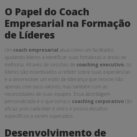
O Papel do Coach
Empresarial na Formação
de Líderes
Um
coach empresarial
atua como um facilitador,
ajudando líderes a identificar suas fortalezas e áreas de
melhoria. Através de sessões de
coaching executivo
, os
líderes são incentivados a refletir sobre suas experiências
e a desenvolver um estilo de liderança que ressoe não
apenas com seus valores, mas também com as
necessidades de suas equipes. Essa abordagem
personalizada é o que torna o
coaching corporativo
tão
eficaz, pois cada líder é único e possui desafios
específicos a serem superados.
Desenvolvimento de