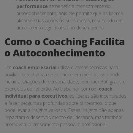
performance
se beneficia imensamente do
autoconhecimento, pois ele permite que os líderes
alinhem suas ações às suas metas, resultando em
um aumento significativo no desempenho.
Como o Coaching Facilita
o Autoconhecimento
Um
coach empresarial
utiliza diversas técnicas para
auxiliar executivos a se conhecerem melhor. Isso pode
incluir avaliações de personalidade, feedback 360 graus e
exercícios de reflexão. Ao trabalhar com um
coach
individual para executivos
, os líderes são incentivados
a fazer perguntas profundas sobre si mesmos, o que
pode levar a insights valiosos. Esses insights não apenas
impactam o desenvolvimento de liderança, mas também
promovem o crescimento pessoal e profissional.