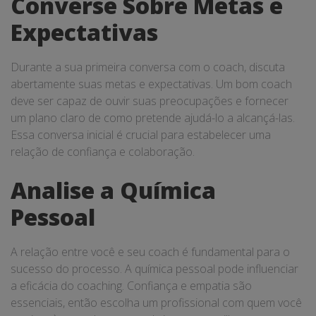
Converse Sobre Metas e
Expectativas
Durante a sua primeira conversa com o coach, discuta
abertamente suas metas e expectativas. Um bom coach
deve ser capaz de ouvir suas preocupações e fornecer
um plano claro de como pretende ajudá-lo a alcançá-las.
Essa conversa inicial é crucial para estabelecer uma
relação de confiança e colaboração.
Analise a Química
Pessoal
A relação entre você e seu coach é fundamental para o
sucesso do processo. A química pessoal pode influenciar
a eficácia do coaching. Confiança e empatia são
essenciais, então escolha um profissional com quem você