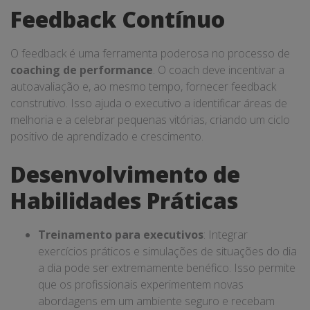
Feedback Contínuo
O feedback é uma ferramenta poderosa no processo de
coaching de performance
. O coach deve incentivar a
autoavaliação e, ao mesmo tempo, fornecer feedback
construtivo. Isso ajuda o executivo a identificar áreas de
melhoria e a celebrar pequenas vitórias, criando um ciclo
positivo de aprendizado e crescimento.
Desenvolvimento de
Habilidades Práticas
Treinamento para executivos
: Integrar
exercícios práticos e simulações de situações do dia
a dia pode ser extremamente benéfico. Isso permite
que os profissionais experimentem novas
abordagens em um ambiente seguro e recebam