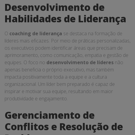
Desenvolvimento de
Habilidades de Liderança
O
coaching de liderança
se destaca na formação de
líderes mais eficazes. Por meio de práticas personalizadas,
os executivos podem identificar áreas que precisam de
aprimoramento, como comunicação, empatia e gestão de
equipes. O foco no
desenvolvimento de líderes
não
apenas beneficia o próprio executivo, mas também
impacta positivamente toda a equipe e a cultura
organizacional. Um líder bem preparado é capaz de
inspirar e motivar sua equipe, resultando em maior
produtividade e engajamento.
Gerenciamento de
Conflitos e Resolução de