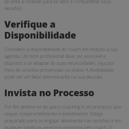
se sinta à vontade para se abrir e compartilhar seus
desafios.
Verifique a
Disponibilidade
Considere a disponibilidade do coach em relação à sua
agenda. Um bom profissional deve ser acessível e
disposto a se adaptar às suas necessidades, seja por
meio de sessões presenciais ou online. A flexibilidade
pode ser um fator determinante na sua decisão.
Invista no Processo
Por fim, lembre-se de que o coaching é um processo que
requer comprometimento e investimento. Esteja
preparado para se engajar ativamente nas sessões e em
qualquer tarefa ou exercício proposto pelo coach. O