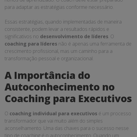
para adaptar as estratégias conforme necessário.
Essas estratégias, quando implementadas de maneira
consistente, podem levar a resultados rápidos e
significativos no
desenvolvimento de líderes
. O
coaching para líderes
não é apenas uma ferramenta de
crescimento profissional, mas um caminho para a
transformação pessoal e organizacional.
A Importância do
Autoconhecimento no
Coaching para Executivos
O
coaching individual para executivos
é um processo
transformador que vai muito além do simples
aconselhamento. Uma das chaves para o sucesso nesse
tipo de coaching é o autoconhecimento. Quando um