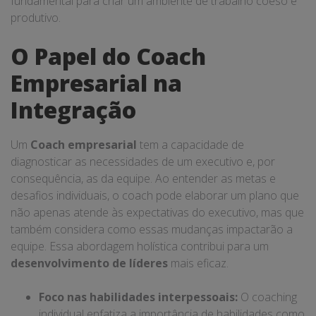
fundamental para criar um ambiente de trabalho coeso e
produtivo.
O Papel do Coach
Empresarial na
Integração
Um
Coach empresarial
tem a capacidade de
diagnosticar as necessidades de um executivo e, por
consequência, as da equipe. Ao entender as metas e
desafios individuais, o coach pode elaborar um plano que
não apenas atende às expectativas do executivo, mas que
também considera como essas mudanças impactarão a
equipe. Essa abordagem holística contribui para um
desenvolvimento de líderes
mais eficaz.
Foco nas habilidades interpessoais:
O coaching
individual enfatiza a importância de habilidades como