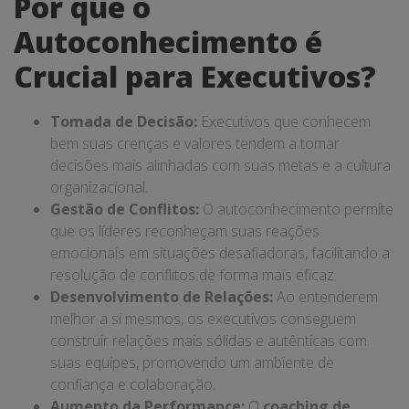
Por que o
Autoconhecimento é
Crucial para Executivos?
Tomada de Decisão:
Executivos que conhecem
bem suas crenças e valores tendem a tomar
decisões mais alinhadas com suas metas e a cultura
organizacional.
Gestão de Conflitos:
O autoconhecimento permite
que os líderes reconheçam suas reações
emocionais em situações desafiadoras, facilitando a
resolução de conflitos de forma mais eficaz.
Desenvolvimento de Relações:
Ao entenderem
melhor a si mesmos, os executivos conseguem
construir relações mais sólidas e autênticas com
suas equipes, promovendo um ambiente de
confiança e colaboração.
Aumento da Performance:
O
coaching de