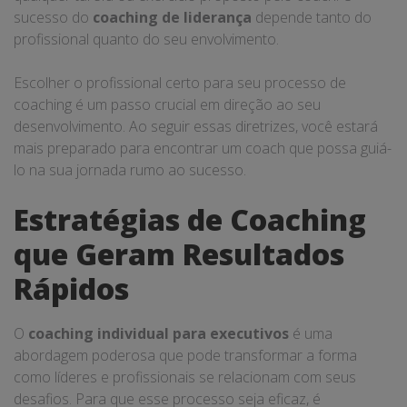
sucesso do
coaching de liderança
depende tanto do
profissional quanto do seu envolvimento.
Escolher o profissional certo para seu processo de
coaching é um passo crucial em direção ao seu
desenvolvimento. Ao seguir essas diretrizes, você estará
mais preparado para encontrar um coach que possa guiá-
lo na sua jornada rumo ao sucesso.
Estratégias de Coaching
que Geram Resultados
Rápidos
O
coaching individual para executivos
é uma
abordagem poderosa que pode transformar a forma
como líderes e profissionais se relacionam com seus
desafios. Para que esse processo seja eficaz, é