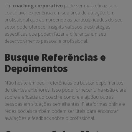
Um
coaching corporativo
pode ser mais eficaz se o
coach tiver experiência em sua área de atuação. Um
profissional que compreende as particularidades do seu
setor pode oferecer insights valiosos e estratégias
específicas que podem fazer a diferença em seu
desenvolvimento pessoal e profissional.
Busque Referências e
Depoimentos
Não hesite em pedir referências ou buscar depoimentos
de clientes anteriores. Isso pode fornecer uma visão clara
sobre a eficácia do coach e como ele ajudou outras
pessoas em situações semelhantes. Plataformas online e
redes sociais também podem ser úteis para encontrar
avaliações e feedback sobre o profissional.