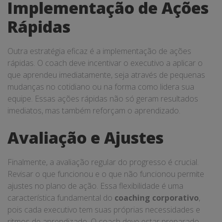
Implementação de Ações
Rápidas
Outra estratégia eficaz é a implementação de ações
rápidas. O coach deve incentivar o executivo a aplicar o
que aprendeu imediatamente, seja através de pequenas
mudanças no cotidiano ou na forma como lidera sua
equipe. Essas ações rápidas não só geram resultados
imediatos, mas também reforçam o aprendizado.
Avaliação e Ajustes
Finalmente, a avaliação regular do progresso é crucial.
Revisar o que funcionou e o que não funcionou permite
ajustes no plano de ação. Essa flexibilidade é uma
característica fundamental do
coaching corporativo
,
pois cada executivo tem suas próprias necessidades e
ritmos de aprendizado. O coach deve estar preparado