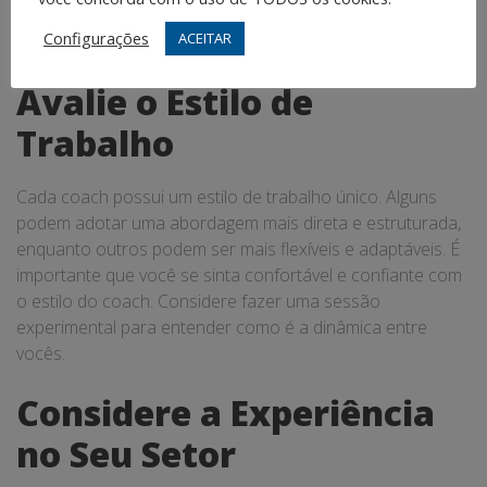
como
coaching de performance
ou
coaching de
Configurações
ACEITAR
negócios
.
Avalie o Estilo de
Trabalho
Cada coach possui um estilo de trabalho único. Alguns
podem adotar uma abordagem mais direta e estruturada,
enquanto outros podem ser mais flexíveis e adaptáveis. É
importante que você se sinta confortável e confiante com
o estilo do coach. Considere fazer uma sessão
experimental para entender como é a dinâmica entre
vocês.
Considere a Experiência
no Seu Setor