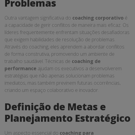
Problemas
Outra vantagem significativa do
coaching corporativo
é
a capacidade de gerir conflitos de maneira mais eficaz. Os
líderes frequentemente enfrentam situações desafiadoras
que exigem habilidades de resolução de problemas.
Através do coaching, eles aprendem a abordar conflitos
de forma construtiva, promovendo um ambiente de
trabalho saudável. Técnicas de
coaching de
performance
ajudam os executivos a desenvolverem
estratégias que não apenas solucionam problemas
imediatos, mas também previnem futuras ocorrências,
criando um espaço colaborativo e inovador.
Definição de Metas e
Planejamento Estratégico
Um aspecto essencial do
coaching para