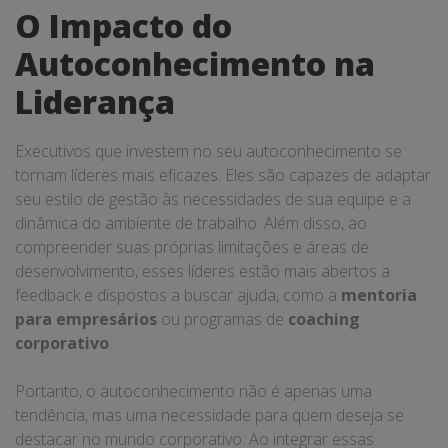
O Impacto do
Autoconhecimento na
Liderança
Executivos que investem no seu autoconhecimento se
tornam líderes mais eficazes. Eles são capazes de adaptar
seu estilo de gestão às necessidades de sua equipe e a
dinâmica do ambiente de trabalho. Além disso, ao
compreender suas próprias limitações e áreas de
desenvolvimento, esses líderes estão mais abertos a
feedback e dispostos a buscar ajuda, como a
mentoria
para empresários
ou programas de
coaching
corporativo
.
Portanto, o autoconhecimento não é apenas uma
tendência, mas uma necessidade para quem deseja se
destacar no mundo corporativo. Ao integrar essas