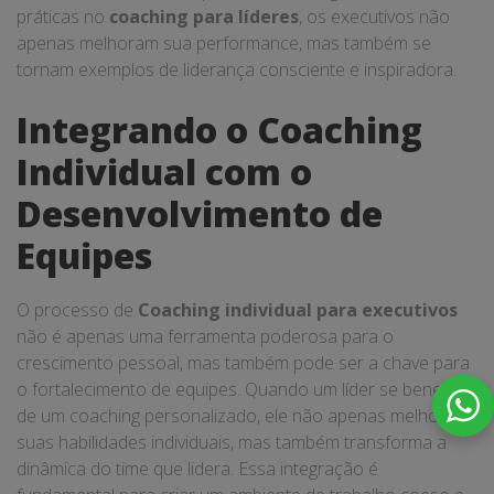
práticas no
coaching para líderes
, os executivos não
apenas melhoram sua performance, mas também se
tornam exemplos de liderança consciente e inspiradora.
Integrando o Coaching
Individual com o
Desenvolvimento de
Equipes
O processo de
Coaching individual para executivos
não é apenas uma ferramenta poderosa para o
crescimento pessoal, mas também pode ser a chave para
o fortalecimento de equipes. Quando um líder se beneficia
de um coaching personalizado, ele não apenas melhora
suas habilidades individuais, mas também transforma a
dinâmica do time que lidera. Essa integração é