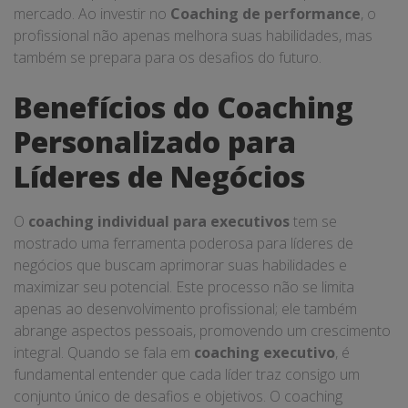
mercado. Ao investir no
Coaching de performance
, o
profissional não apenas melhora suas habilidades, mas
também se prepara para os desafios do futuro.
Benefícios do Coaching
Personalizado para
Líderes de Negócios
O
coaching individual para executivos
tem se
mostrado uma ferramenta poderosa para líderes de
negócios que buscam aprimorar suas habilidades e
maximizar seu potencial. Este processo não se limita
apenas ao desenvolvimento profissional; ele também
abrange aspectos pessoais, promovendo um crescimento
integral. Quando se fala em
coaching executivo
, é
fundamental entender que cada líder traz consigo um
conjunto único de desafios e objetivos. O coaching