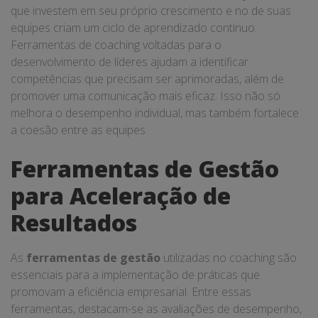
que investem em seu próprio crescimento e no de suas
equipes criam um ciclo de aprendizado contínuo.
Ferramentas de coaching voltadas para o
desenvolvimento de líderes ajudam a identificar
competências que precisam ser aprimoradas, além de
promover uma comunicação mais eficaz. Isso não só
melhora o desempenho individual, mas também fortalece
a coesão entre as equipes.
Ferramentas de Gestão
para Aceleração de
Resultados
As
ferramentas de gestão
utilizadas no coaching são
essenciais para a implementação de práticas que
promovam a eficiência empresarial. Entre essas
ferramentas, destacam-se as avaliações de desempenho,