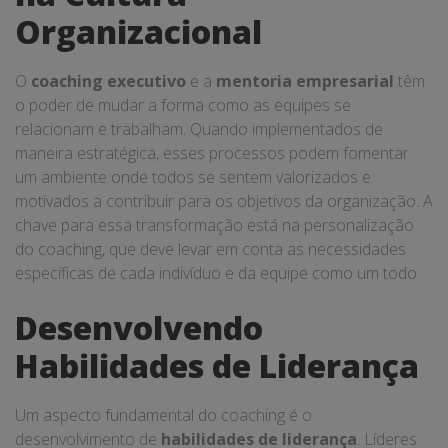
Organizacional
O
coaching executivo
e a
mentoria empresarial
têm
o poder de mudar a forma como as equipes se
relacionam e trabalham. Quando implementados de
maneira estratégica, esses processos podem fomentar
um ambiente onde todos se sentem valorizados e
motivados a contribuir para os objetivos da organização. A
chave para essa transformação está na personalização
do coaching, que deve levar em conta as necessidades
específicas de cada indivíduo e da equipe como um todo.
Desenvolvendo
Habilidades de Liderança
Um aspecto fundamental do coaching é o
desenvolvimento de
habilidades de liderança
. Líderes