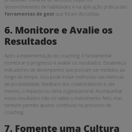
desenvolvimento de habilidades e na aplicação prática das
ferramentas de gest
que foram discutidas.
6. Monitore e Avalie os
Resultados
Após a implementação do coaching, é fundamental
monitorar o progresso e avaliar os resultados. Estabeleça
indicadores de desempenho que possam ser medidos ao
longo do tempo. Isso pode incluir melhorias nas métricas
de produtividade, feedback dos colaboradores e, até
mesmo, o impacto no clima organizacional. Acompanhar
esses resultados não só valida o investimento feito, mas
também permite ajustes contínuos no processo de
coaching.
7. Fomente uma Cultura