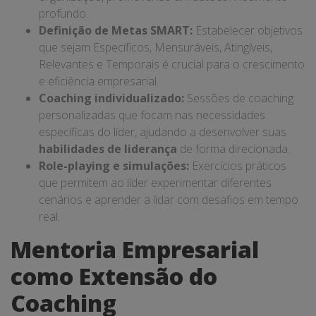
profundo.
Definição de Metas SMART:
Estabelecer objetivos
que sejam Específicos, Mensuráveis, Atingíveis,
Relevantes e Temporais é crucial para o crescimento
e eficiência empresarial.
Coaching individualizado:
Sessões de coaching
personalizadas que focam nas necessidades
específicas do líder, ajudando a desenvolver suas
habilidades de liderança
de forma direcionada.
Role-playing e simulações:
Exercícios práticos
que permitem ao líder experimentar diferentes
cenários e aprender a lidar com desafios em tempo
real.
Mentoria Empresarial
como Extensão do
Coaching