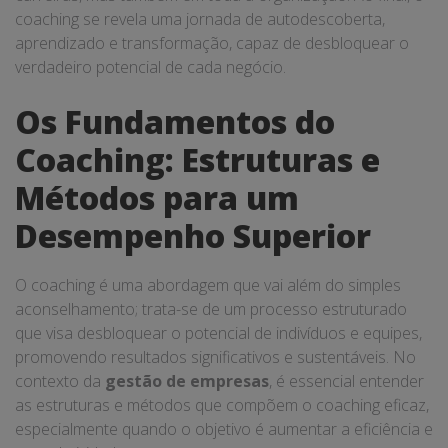
coaching se revela uma jornada de autodescoberta,
aprendizado e transformação, capaz de desbloquear o
verdadeiro potencial de cada negócio.
Os Fundamentos do
Coaching: Estruturas e
Métodos para um
Desempenho Superior
O coaching é uma abordagem que vai além do simples
aconselhamento; trata-se de um processo estruturado
que visa desbloquear o potencial de indivíduos e equipes,
promovendo resultados significativos e sustentáveis. No
contexto da
gestão de empresas
, é essencial entender
as estruturas e métodos que compõem o coaching eficaz,
especialmente quando o objetivo é aumentar a eficiência e