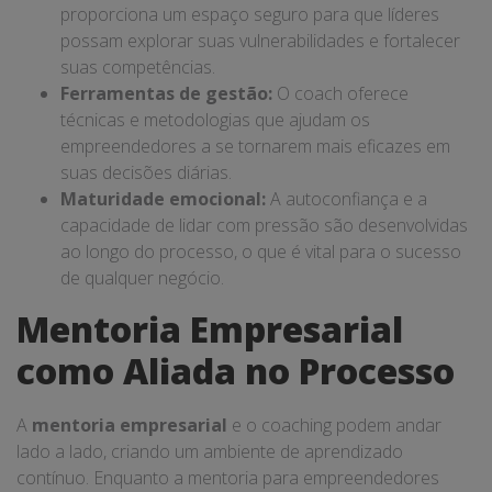
proporciona um espaço seguro para que líderes
possam explorar suas vulnerabilidades e fortalecer
suas competências.
Ferramentas de gestão:
O coach oferece
técnicas e metodologias que ajudam os
empreendedores a se tornarem mais eficazes em
suas decisões diárias.
Maturidade emocional:
A autoconfiança e a
capacidade de lidar com pressão são desenvolvidas
ao longo do processo, o que é vital para o sucesso
de qualquer negócio.
Mentoria Empresarial
como Aliada no Processo
A
mentoria empresarial
e o coaching podem andar
lado a lado, criando um ambiente de aprendizado
contínuo. Enquanto a mentoria para empreendedores