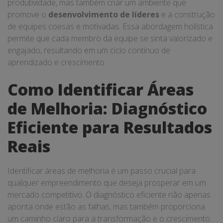
produtividade, mas também criar um ambiente que
promove o
desenvolvimento de líderes
e a construção
de equipes coesas e motivadas. Essa abordagem holística
permite que cada membro da equipe se sinta valorizado e
engajado, resultando em um ciclo contínuo de
aprendizado e crescimento.
Como Identificar Áreas
de Melhoria: Diagnóstico
Eficiente para Resultados
Reais
Identificar áreas de melhoria é um passo crucial para
qualquer empreendimento que deseja prosperar em um
mercado competitivo. O diagnóstico eficiente não apenas
aponta onde estão as falhas, mas também proporciona
um caminho claro para a transformação e o crescimento.