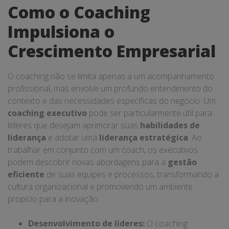
Como o Coaching
Impulsiona o
Crescimento Empresarial
O coaching não se limita apenas a um acompanhamento
profissional, mas envolve um profundo entendimento do
contexto e das necessidades específicas do negócio. Um
coaching executivo
pode ser particularmente útil para
líderes que desejam aprimorar suas
habilidades de
liderança
e adotar uma
liderança estratégica
. Ao
trabalhar em conjunto com um coach, os executivos
podem descobrir novas abordagens para a
gestão
eficiente
de suas equipes e processos, transformando a
cultura organizacional e promovendo um ambiente
propício para a inovação.
Desenvolvimento de líderes:
O coaching