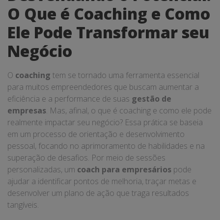
O Que é Coaching e Como
Ele Pode Transformar seu
Negócio
O
coaching
tem se tornado uma ferramenta essencial
para muitos empreendedores que buscam aumentar a
eficiência e a performance de suas
gestão de
empresas
. Mas, afinal, o que é coaching e como ele pode
realmente impactar seu negócio? Essa prática se baseia
em um processo de orientação e desenvolvimento
pessoal, focando no aprimoramento de habilidades e na
superação de desafios. Por meio de sessões
personalizadas, um
coach para empresários
pode
ajudar a identificar pontos de melhoria, traçar metas e
desenvolver um plano de ação que traga resultados
tangíveis.