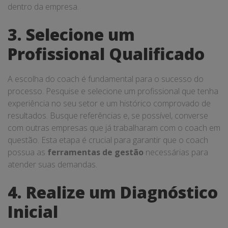
dentro da empresa.
3. Selecione um
Profissional Qualificado
A escolha do coach é fundamental para o sucesso do
processo. Pesquise e selecione um profissional que tenha
experiência no seu setor e um histórico comprovado de
resultados. Busque referências e, se possível, converse
com outras empresas que já trabalharam com o coach em
questão. Esta etapa é crucial para garantir que o coach
possua as
ferramentas de gestão
necessárias para
atender suas demandas.
4. Realize um Diagnóstico
Inicial