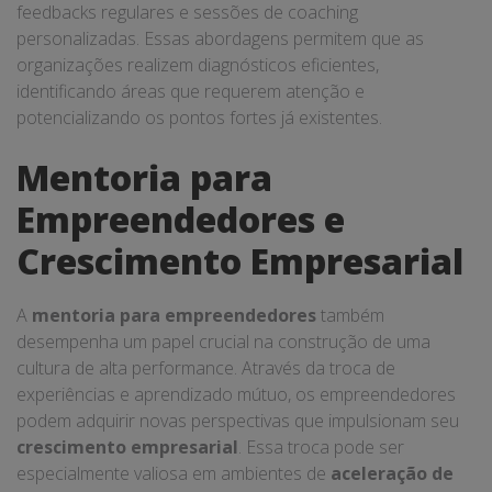
feedbacks regulares e sessões de coaching
personalizadas. Essas abordagens permitem que as
organizações realizem diagnósticos eficientes,
identificando áreas que requerem atenção e
potencializando os pontos fortes já existentes.
Mentoria para
Empreendedores e
Crescimento Empresarial
A
mentoria para empreendedores
também
desempenha um papel crucial na construção de uma
cultura de alta performance. Através da troca de
experiências e aprendizado mútuo, os empreendedores
podem adquirir novas perspectivas que impulsionam seu
crescimento empresarial
. Essa troca pode ser
especialmente valiosa em ambientes de
aceleração de