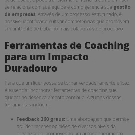
se relaciona com sua equipe e como gerencia sua
gestão
de empresas
. Através de um processo estruturado, é
possível identificar e cultivar competências que promovem
um ambiente de trabalho mais colaborativo e produtivo.
Ferramentas de Coaching
para um Impacto
Duradouro
Para que um líder possa se tornar verdadeiramente eficaz,
é essencial incorporar ferramentas de coaching que
ajudem no desenvolvimento contínuo. Algumas dessas
ferramentas incluem:
Feedback 360 graus:
Uma abordagem que permite
ao líder receber opiniões de diversos níveis da
organização, promovendo um autoconhecimento