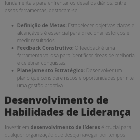
fundamentais para enfrentar os desafios diários. Entre
essas ferramentas, destacam-se:
Definição de Metas:
Estabelecer objetivos claros e
alcançáveis é essencial para direcionar esforços e
medir resultados.
Feedback Construtivo:
O feedback é uma
ferramenta valiosa para identificar áreas de melhoria
e celebrar conquistas.
Planejamento Estratégico:
Desenvolver um
plano que considere riscos e oportunidades permite
uma gestão proativa.
Desenvolvimento de
Habilidades de Liderança
Investir em
desenvolvimento de líderes
é crucial para
qualquer organização que deseja navegar por tempos