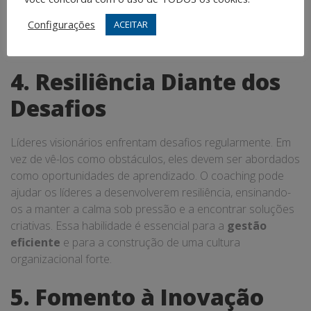
contínuo, seja através de cursos, workshops ou coaching.
Configurações
ACEITAR
Essa mentalidade de crescimento não apenas beneficia o
líder, mas também a toda a organização.
4. Resiliência Diante dos
Desafios
Líderes visionários enfrentam desafios regularmente. Em
vez de vê-los como obstáculos, eles devem ser abordados
como oportunidades de aprendizado. O coaching pode
ajudar os líderes a desenvolverem resiliência, ensinando-
os a manter a calma sob pressão e a encontrar soluções
criativas. Essa habilidade é essencial para a
gestão
eficiente
e para a construção de uma cultura
organizacional forte.
5. Fomento à Inovação