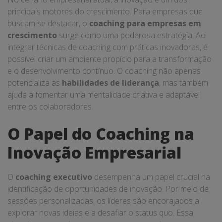
principais motores do crescimento. Para empresas que
buscam se destacar, o
coaching para empresas em
crescimento
surge como uma poderosa estratégia. Ao
integrar técnicas de coaching com práticas inovadoras, é
possível criar um ambiente propício para a transformação
e o desenvolvimento contínuo. O coaching não apenas
potencializa as
habilidades de liderança
, mas também
ajuda a fomentar uma mentalidade criativa e adaptável
entre os colaboradores.
O Papel do Coaching na
Inovação Empresarial
O
coaching executivo
desempenha um papel crucial na
identificação de oportunidades de inovação. Por meio de
sessões personalizadas, os líderes são encorajados a
explorar novas ideias e a desafiar o status quo. Essa