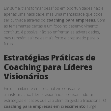
Em suma, transformar desafios em oportunidades não é
apenas uma habilidade, mas uma mentalidade que pode
ser cultivada através do
coaching para empresas
. Com
as ferramentas certas e um foco no desenvolvimento
contínuo, é possível não só enfrentar as adversidades,
mas também sair delas mais forte e preparado para o
futuro.
Estratégias Práticas de
Coaching para Líderes
Visionários
Em um ambiente empresarial em constante
transformação, líderes visionários precisam adotar
estratégias eficazes que vão além da gestão tradicional. O
coaching para empresas em crescimento
surge