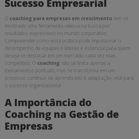
Sucesso Empresarial
O
coaching para empresas em crescimento
tem se
mostrado uma ferramenta valiosa na busca por
resultados expressivos no mundo corporativo.
Compreender como essa prática pode impulsionar o
desempenho de equipes e líderes é essencial para quem
deseja se destacar em um mercado cada vez mais
competitivo. O
coaching
não se limita apenas a
treinamentos pontuais, mas se transforma em um
processo contínuo de aprendizado e adaptação, vital para
o sucesso organizacional.
A Importância do
Coaching na Gestão de
Empresas