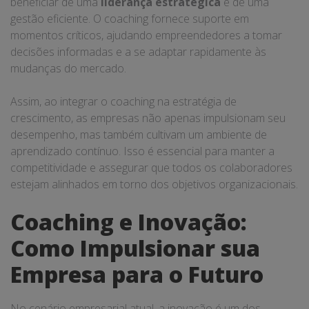
beneficiar de uma
liderança estratégica
e de uma
gestão eficiente. O coaching fornece suporte em
momentos críticos, ajudando empreendedores a tomar
decisões informadas e a se adaptar rapidamente às
mudanças do mercado.
Assim, ao integrar o coaching na estratégia de
crescimento, as empresas não apenas impulsionam seu
desempenho, mas também cultivam um ambiente de
aprendizado contínuo. Isso é essencial para manter a
competitividade e assegurar que todos os colaboradores
estejam alinhados em torno dos objetivos organizacionais.
Coaching e Inovação:
Como Impulsionar sua
Empresa para o Futuro
No cenário empresarial atual, a inovação é um dos