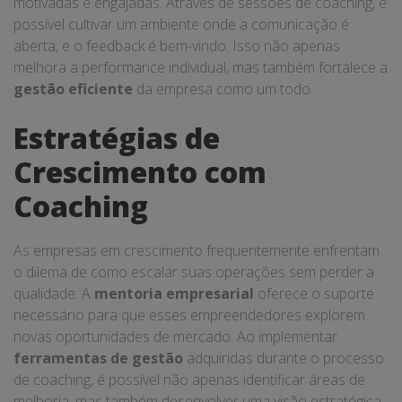
motivadas e engajadas. Através de sessões de coaching, é
possível cultivar um ambiente onde a comunicação é
aberta, e o feedback é bem-vindo. Isso não apenas
melhora a performance individual, mas também fortalece a
gestão eficiente
da empresa como um todo.
Estratégias de
Crescimento com
Coaching
As empresas em crescimento frequentemente enfrentam
o dilema de como escalar suas operações sem perder a
qualidade. A
mentoria empresarial
oferece o suporte
necessário para que esses empreendedores explorem
novas oportunidades de mercado. Ao implementar
ferramentas de gestão
adquiridas durante o processo
de coaching, é possível não apenas identificar áreas de
melhoria, mas também desenvolver uma visão estratégica