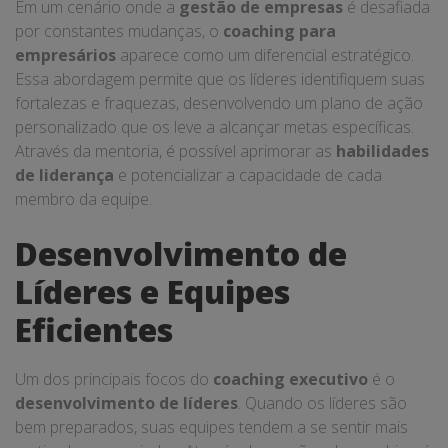
Em um cenário onde a
gestão de empresas
é desafiada
por constantes mudanças, o
coaching para
empresários
aparece como um diferencial estratégico.
Essa abordagem permite que os líderes identifiquem suas
fortalezas e fraquezas, desenvolvendo um plano de ação
personalizado que os leve a alcançar metas específicas.
Através da mentoria, é possível aprimorar as
habilidades
de liderança
e potencializar a capacidade de cada
membro da equipe.
Desenvolvimento de
Líderes e Equipes
Eficientes
Um dos principais focos do
coaching executivo
é o
desenvolvimento de líderes
. Quando os líderes são
bem preparados, suas equipes tendem a se sentir mais