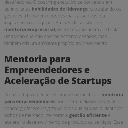
desafiadores. O coaching executivo se concentra em
aprimorar as
habilidades de liderança
, capacitando os
gestores a tomarem decisões mais assertivas e a
inspirarem suas equipes. Através de sessões de
mentoria empresarial
, os líderes aprendem a articular
uma visão que não apenas enfrenta desafios, mas
também cria um ambiente propício ao crescimento.
Mentoria para
Empreendedores e
Aceleração de Startups
Para startups e pequenos empreendimentos, a
mentoria
para empreendedores
pode ser um divisor de águas. O
coaching oferece insights valiosos que ajudam a identificar
nichos de mercado, melhorar a
gestão eficiente
e
acelerar o desenvolvimento de produtos ou serviços. Essa