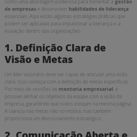
como uma abordagem poderosa para fomentar a
gestão
de empresas
e desenvolver
habilidades de liderança
essenciais. Aqui estão algumas estratégias práticas que
podem ser aplicadas para impulsionar a liderança e a
inovação dentro das organizações.
1. Definição Clara de
Visão e Metas
Um líder visionário deve ser capaz de articular uma visão
clara. Isso começa com a definição de metas específicas.
Por meio de sessões de
mentoria empresarial
, é
possível alinhar os objetivos da equipe com a visão da
empresa, garantindo que todos estejam na mesma página.
A clareza nas metas não só motiva, mas também
proporciona um direcionamento estratégico.
2. Comunicação Aberta e