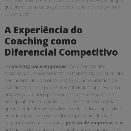
que promova a aceleração de startups e o crescimento
sustentável.
A Experiência do
Coaching como
Diferencial Competitivo
O
coaching para empresas
não é apenas uma
tendência; é um investimento na transformação cultural e
operacional de uma organização. Quando utilizado de
maneira eficaz, ele pode ser o catalisador que leva uma
empresa a um novo patamar de sucesso. Através do
acompanhamento contínuo, os líderes se tornam mais
aptos a enfrentar os desafios do mercado, adaptando-se
às mudanças e aproveitando as oportunidades que
surgem. Isso resulta em uma
gestão de empresas
mais
ágil e inovadora, capaz de se destacar em qualquer setor.