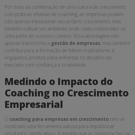
Por meio da combinação de uma cultura de crescimento
com práticas efetivas de coaching, as empresas podem
não apenas impulsionar seu próprio crescimento, mas
também cultivar um ambiente onde cada colaborador se
sinta parte do sucesso coletivo. Essa abordagem não
apenas transforma a
gestão de empresas
, mas também
contribui para a formação de líderes inspiradores e
engajados, prontos para enfrentar os desafios do
mercado com confiança e criatividade.
Medindo o Impacto do
Coaching no Crescimento
Empresarial
O
coaching para empresas em crescimento
tem se
mostrado uma ferramenta valiosa para impulsionar
resultados significativos. À medida que as organizações se