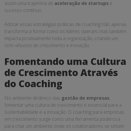
assim uma trajetória de
aceleração de startups
e
sucesso contínuo.
Adotar essas estratégias práticas de coaching não apenas
transforma a forma como os líderes operam, mas também
impacta positivamente toda a organização, criando um
ciclo virtuoso de crescimento e inovação.
Fomentando uma Cultura
de Crescimento Através
do Coaching
No ambiente dinâmico das
gestão de empresas
,
fomentar uma cultura de crescimento é essencial para a
sustentabilidade e a inovação. O coaching para empresas
em crescimento surge como uma ferramenta poderosa
para criar um ambiente onde os colaboradores se sintam