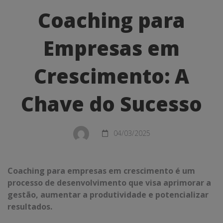
para
Coaching para
Empresas
Empresas em
em
Crescimento:
Crescimento: A
A
Chave do Sucesso
Chave
do
04/03/2025
Sucesso
Coaching para empresas em crescimento é um
processo de desenvolvimento que visa aprimorar a
gestão, aumentar a produtividade e potencializar
resultados.