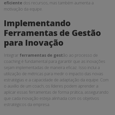
eficiente
dos recursos, mas também aumenta a
motivação da equipe.
Implementando
Ferramentas de Gestão
para Inovação
Integrar
ferramentas de gest
ão ao processo de
coaching é fundamental para garantir que as inovações
sejam implementadas de maneira eficaz. Isso inclui a
utilização de métricas para medir o impacto das novas
estratégias e a capacidade de adaptação da equipe. Com
o auxílio de um coach, os líderes podem aprender a
aplicar essas ferramentas de forma prática, assegurando
que cada inovação esteja alinhada com os objetivos
estratégicos da empresa.