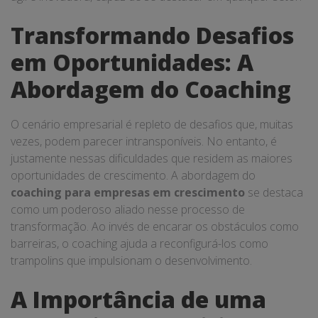
Transformando Desafios
em Oportunidades: A
Abordagem do Coaching
O cenário empresarial é repleto de desafios que, muitas
vezes, podem parecer intransponíveis. No entanto, é
justamente nessas dificuldades que residem as maiores
oportunidades de crescimento. A abordagem do
coaching para empresas em crescimento
se destaca
como um poderoso aliado nesse processo de
transformação. Ao invés de encarar os obstáculos como
barreiras, o coaching ajuda a reconfigurá-los como
trampolins que impulsionam o desenvolvimento.
A Importância de uma