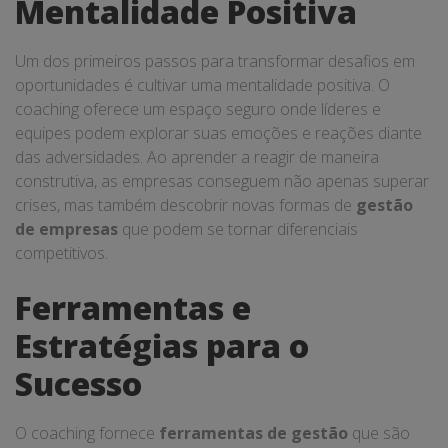
Mentalidade Positiva
Um dos primeiros passos para transformar desafios em
oportunidades é cultivar uma mentalidade positiva. O
coaching oferece um espaço seguro onde líderes e
equipes podem explorar suas emoções e reações diante
das adversidades. Ao aprender a reagir de maneira
construtiva, as empresas conseguem não apenas superar
crises, mas também descobrir novas formas de
gestão
de empresas
que podem se tornar diferenciais
competitivos.
Ferramentas e
Estratégias para o
Sucesso
O coaching fornece
ferramentas de gestão
que são