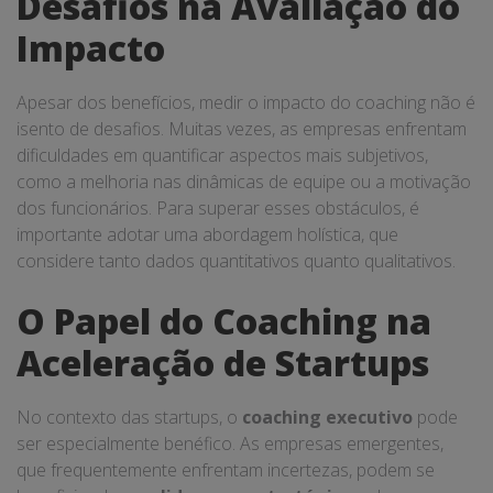
Desafios na Avaliação do
Impacto
Apesar dos benefícios, medir o impacto do coaching não é
isento de desafios. Muitas vezes, as empresas enfrentam
dificuldades em quantificar aspectos mais subjetivos,
como a melhoria nas dinâmicas de equipe ou a motivação
dos funcionários. Para superar esses obstáculos, é
importante adotar uma abordagem holística, que
considere tanto dados quantitativos quanto qualitativos.
O Papel do Coaching na
Aceleração de Startups
No contexto das startups, o
coaching executivo
pode
ser especialmente benéfico. As empresas emergentes,
que frequentemente enfrentam incertezas, podem se