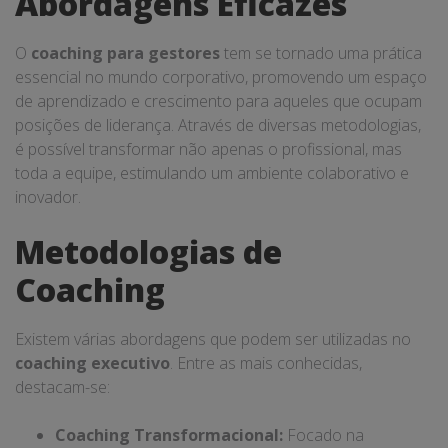
Abordagens Eficazes
O
coaching para gestores
tem se tornado uma prática
essencial no mundo corporativo, promovendo um espaço
de aprendizado e crescimento para aqueles que ocupam
posições de liderança. Através de diversas metodologias,
é possível transformar não apenas o profissional, mas
toda a equipe, estimulando um ambiente colaborativo e
inovador.
Metodologias de
Coaching
Existem várias abordagens que podem ser utilizadas no
coaching executivo
. Entre as mais conhecidas,
destacam-se:
Coaching Transformacional:
Focado na