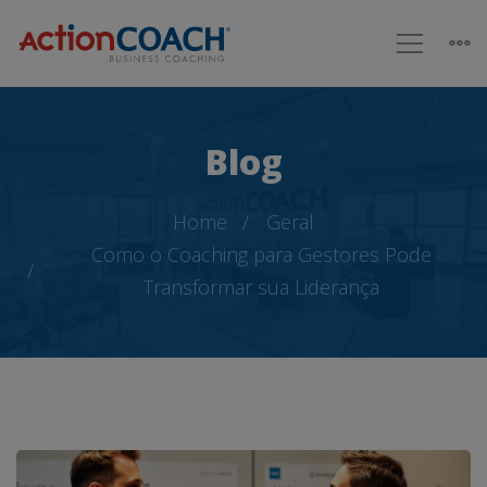
Blog
Home
Geral
Como o Coaching para Gestores Pode
Transformar sua Liderança