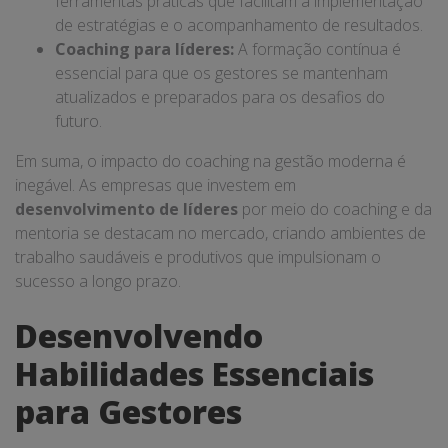
ferramentas práticas que facilitam a implementação
de estratégias e o acompanhamento de resultados.
Coaching para líderes:
A formação contínua é
essencial para que os gestores se mantenham
atualizados e preparados para os desafios do
futuro.
Em suma, o impacto do coaching na gestão moderna é
inegável. As empresas que investem em
desenvolvimento de líderes
por meio do coaching e da
mentoria se destacam no mercado, criando ambientes de
trabalho saudáveis e produtivos que impulsionam o
sucesso a longo prazo.
Desenvolvendo
Habilidades Essenciais
para Gestores