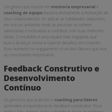
Um gestor que investe em
mentoria empresarial
e
coaching de equipe
impacta diretamente a motivação de
seus colaboradores. Ao aplicar as habilidades adquiridas,
ele cria um ambiente onde as pessoas se sentem
valorizadas e motivadas a contribuir com suas melhores
ideias. O resultado é uma equipe mais engajada, que
busca alcançar metas e superar desafios em conjunto.
Esse aumento no engajamento é um dos fatores que leva
ao crescimento empresarial.
Feedback Construtivo e
Desenvolvimento
Contínuo
Os gestores que praticam o
coaching para líderes
aprendem a importância do feedback construtivo. Essa
prática não apenas ajuda a identificar áreas de melhoria,