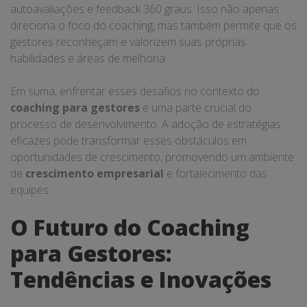
autoavaliações e feedback 360 graus. Isso não apenas
direciona o foco do coaching, mas também permite que os
gestores reconheçam e valorizem suas próprias
habilidades e áreas de melhoria.
Em suma, enfrentar esses desafios no contexto do
coaching para gestores
é uma parte crucial do
processo de desenvolvimento. A adoção de estratégias
eficazes pode transformar esses obstáculos em
oportunidades de crescimento, promovendo um ambiente
de
crescimento empresarial
e fortalecimento das
equipes.
O Futuro do Coaching
para Gestores:
Tendências e Inovações