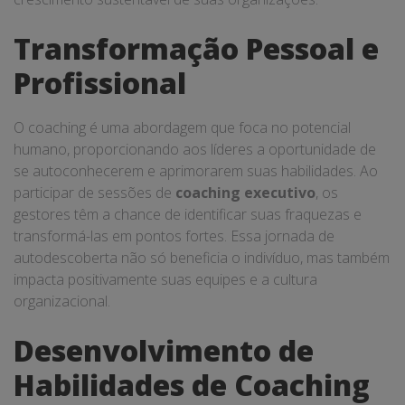
Transformação Pessoal e
Profissional
O coaching é uma abordagem que foca no potencial
humano, proporcionando aos líderes a oportunidade de
se autoconhecerem e aprimorarem suas habilidades. Ao
participar de sessões de
coaching executivo
, os
gestores têm a chance de identificar suas fraquezas e
transformá-las em pontos fortes. Essa jornada de
autodescoberta não só beneficia o indivíduo, mas também
impacta positivamente suas equipes e a cultura
organizacional.
Desenvolvimento de
Habilidades de Coaching