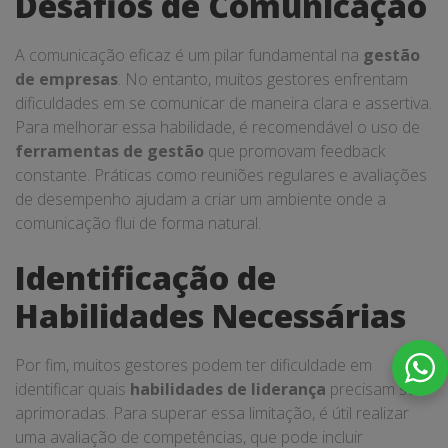
Desafios de Comunicação
A comunicação eficaz é um pilar fundamental na
gestão
de empresas
. No entanto, muitos gestores enfrentam
dificuldades em se comunicar de maneira clara e assertiva.
Para melhorar essa habilidade, é recomendável o uso de
ferramentas de gestão
que promovam feedback
constante. Práticas como reuniões regulares e avaliações
de desempenho ajudam a criar um ambiente onde a
comunicação flui de forma natural.
Identificação de
Habilidades Necessárias
Por fim, muitos gestores podem ter dificuldade em
identificar quais
habilidades de liderança
precisam ser
aprimoradas. Para superar essa limitação, é útil realizar
uma avaliação de competências, que pode incluir