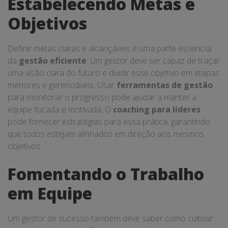
Estabelecendo Metas e
Objetivos
Definir metas claras e alcançáveis é uma parte essencial
da
gestão eficiente
. Um gestor deve ser capaz de traçar
uma visão clara do futuro e dividir esse objetivo em etapas
menores e gerenciáveis. Usar
ferramentas de gestão
para monitorar o progresso pode ajudar a manter a
equipe focada e motivada. O
coaching para líderes
pode fornecer estratégias para essa prática, garantindo
que todos estejam alinhados em direção aos mesmos
objetivos.
Fomentando o Trabalho
em Equipe
Um gestor de sucesso também deve saber como cultivar