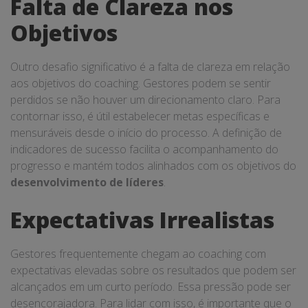
Falta de Clareza nos
Objetivos
Outro desafio significativo é a falta de clareza em relação
aos objetivos do coaching. Gestores podem se sentir
perdidos se não houver um direcionamento claro. Para
contornar isso, é útil estabelecer metas específicas e
mensuráveis desde o início do processo. A definição de
indicadores de sucesso facilita o acompanhamento do
progresso e mantém todos alinhados com os objetivos do
desenvolvimento de líderes
.
Expectativas Irrealistas
Gestores frequentemente chegam ao coaching com
expectativas elevadas sobre os resultados que podem ser
alcançados em um curto período. Essa pressão pode ser
desencorajadora. Para lidar com isso, é importante que o