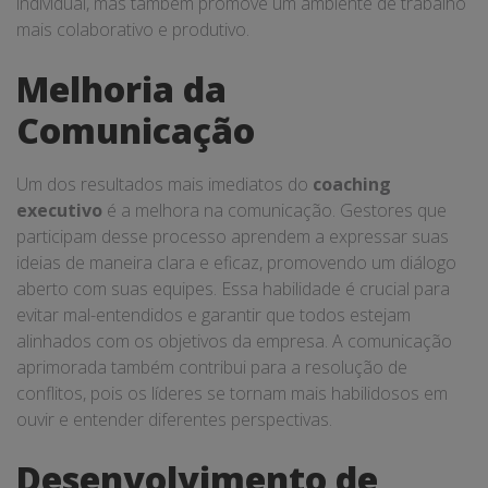
individual, mas também promove um ambiente de trabalho
mais colaborativo e produtivo.
Melhoria da
Comunicação
Um dos resultados mais imediatos do
coaching
executivo
é a melhora na comunicação. Gestores que
participam desse processo aprendem a expressar suas
ideias de maneira clara e eficaz, promovendo um diálogo
aberto com suas equipes. Essa habilidade é crucial para
evitar mal-entendidos e garantir que todos estejam
alinhados com os objetivos da empresa. A comunicação
aprimorada também contribui para a resolução de
conflitos, pois os líderes se tornam mais habilidosos em
ouvir e entender diferentes perspectivas.
Desenvolvimento de