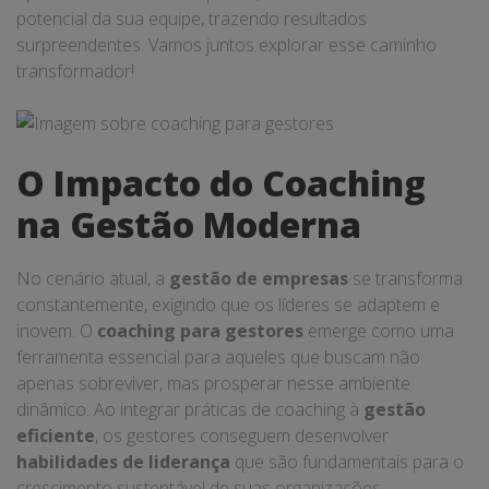
potencial da sua equipe, trazendo resultados
surpreendentes. Vamos juntos explorar esse caminho
transformador!
O Impacto do Coaching
na Gestão Moderna
No cenário atual, a
gestão de empresas
se transforma
constantemente, exigindo que os líderes se adaptem e
inovem. O
coaching para gestores
emerge como uma
ferramenta essencial para aqueles que buscam não
apenas sobreviver, mas prosperar nesse ambiente
dinâmico. Ao integrar práticas de coaching à
gestão
eficiente
, os gestores conseguem desenvolver
habilidades de liderança
que são fundamentais para o
crescimento sustentável de suas organizações.