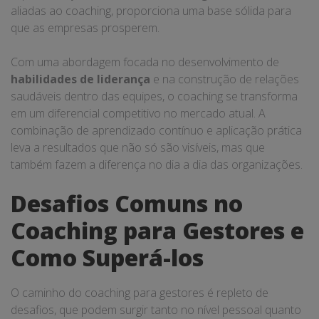
aliadas ao coaching, proporciona uma base sólida para
que as empresas prosperem.
Com uma abordagem focada no desenvolvimento de
habilidades de liderança
e na construção de relações
saudáveis dentro das equipes, o coaching se transforma
em um diferencial competitivo no mercado atual. A
combinação de aprendizado contínuo e aplicação prática
leva a resultados que não só são visíveis, mas que
também fazem a diferença no dia a dia das organizações.
Desafios Comuns no
Coaching para Gestores e
Como Superá-los
O caminho do coaching para gestores é repleto de
desafios, que podem surgir tanto no nível pessoal quanto