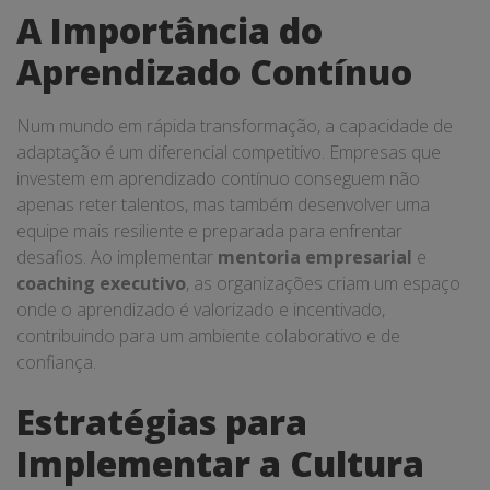
A Importância do
Aprendizado Contínuo
Num mundo em rápida transformação, a capacidade de
adaptação é um diferencial competitivo. Empresas que
investem em aprendizado contínuo conseguem não
apenas reter talentos, mas também desenvolver uma
equipe mais resiliente e preparada para enfrentar
desafios. Ao implementar
mentoria empresarial
e
coaching executivo
, as organizações criam um espaço
onde o aprendizado é valorizado e incentivado,
contribuindo para um ambiente colaborativo e de
confiança.
Estratégias para
Implementar a Cultura