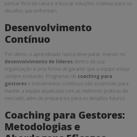
pensar fora da caixa e a buscar soluções criativas para os
desafios que enfrentam.
Desenvolvimento
Contínuo
Por último, o aprendizado nunca deve parar. Investir no
desenvolvimento de líderes
dentro da sua
organização é uma forma de garantir que a equipe esteja
sempre evoluindo. Programas de
coaching para
gestores
e treinamentos contínuos são essenciais para
manter a equipe atualizada com as melhores práticas do
mercado, além de prepará-los para os desafios futuros.
Coaching para Gestores:
Metodologias e