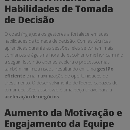
Habilidades de Tomada
de Decisão
O coaching ajuda os gestores a fortalecerem suas
habilidades de tomada de decisão. Com as técnicas
aprendidas durante as sessões, eles se tornam mais
confiantes e ágeis na hora de escolher o melhor caminho
a seguir. Isso não apenas acelera o processo, mas
também minimiza riscos, resultando em uma
gestão
eficiente
e na maximização de oportunidades de
crescimento. O desenvolvimento de líderes capazes de
tomar decisões assertivas é uma peça-chave para a
aceleração de negócios
.
Aumento da Motivação e
Engajamento da Equipe