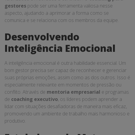
gestores
pode ser uma ferramenta valiosa nesse
aspecto, ajudando a aprimorar a forma como se
comunica e se relaciona com os membros da equipe.
Desenvolvendo
Inteligência Emocional
A inteligência emocional é outra habilidade essencial. Um
bom gestor precisa ser capaz de reconhecer e gerenciar
suas próprias emoções, assim como as dos outros. Isso é
especialmente relevante em momentos de pressão ou
conflito. Através de
mentoria empresarial
e programas
de
coaching executivo
, os líderes podem aprender a
lidar com situações desafiadoras de maneira mais eficaz,
promovendo um ambiente de trabalho mais harmonioso e
produtivo.