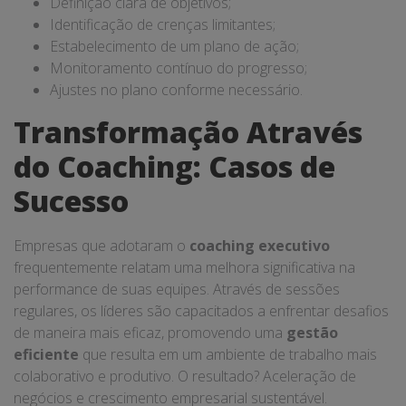
Definição clara de objetivos;
Identificação de crenças limitantes;
Estabelecimento de um plano de ação;
Monitoramento contínuo do progresso;
Ajustes no plano conforme necessário.
Transformação Através
do Coaching: Casos de
Sucesso
Empresas que adotaram o
coaching executivo
frequentemente relatam uma melhora significativa na
performance de suas equipes. Através de sessões
regulares, os líderes são capacitados a enfrentar desafios
de maneira mais eficaz, promovendo uma
gestão
eficiente
que resulta em um ambiente de trabalho mais
colaborativo e produtivo. O resultado? Aceleração de
negócios e crescimento empresarial sustentável.