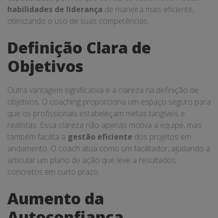
habilidades de liderança
de maneira mais eficiente,
otimizando o uso de suas competências.
Definição Clara de
Objetivos
Outra vantagem significativa é a clareza na definição de
objetivos. O coaching proporciona um espaço seguro para
que os profissionais estabeleçam metas tangíveis e
realistas. Essa clareza não apenas motiva a equipe, mas
também facilita a
gestão eficiente
dos projetos em
andamento. O coach atua como um facilitador, ajudando a
articular um plano de ação que leve a resultados
concretos em curto prazo.
Aumento da
Autoconfiança