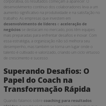
corporativa, os resultados começam a aparecer. O
desenvolvimento contínuo dos colaboradores leva a um
aumento significativo na produtividade e na satisfação no
trabalho. As empresas que investem em
desenvolvimento de líderes
e
aceleração de
negócios
se destacam no mercado, pois têm equipes
mais preparadas para enfrentar desafios e inovar. Com
essa estratégia, a organização não só melhora seu
desempenho, mas também se torna um lugar onde o
talento é cultivado e valorizado, criando um ciclo virtuoso
de crescimento e sucesso.
Superando Desafios: O
Papel do Coach na
Transformação Rápida
Quando falamos sobre
coaching para resultados