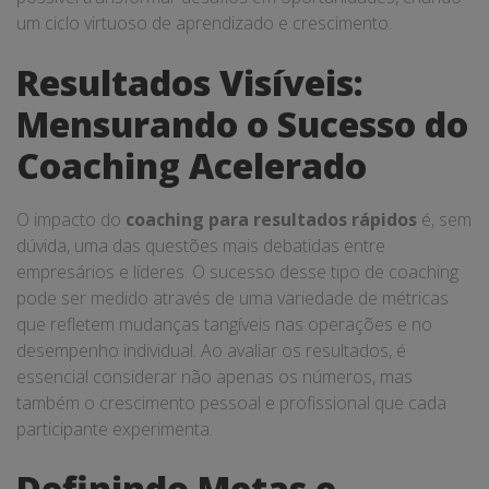
um ciclo virtuoso de aprendizado e crescimento.
Resultados Visíveis:
Mensurando o Sucesso do
Coaching Acelerado
O impacto do
coaching para resultados rápidos
é, sem
dúvida, uma das questões mais debatidas entre
empresários e líderes. O sucesso desse tipo de coaching
pode ser medido através de uma variedade de métricas
que refletem mudanças tangíveis nas operações e no
desempenho individual. Ao avaliar os resultados, é
essencial considerar não apenas os números, mas
também o crescimento pessoal e profissional que cada
participante experimenta.
Definindo Metas e