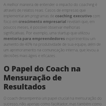
A melhor maneira de entender o impacto do coaching é
através de relatos reais. Casos de empresas que
implementaram programas de
coaching executivo
com
foco em
crescimento empresarial
revelam que, em
poucos meses, é possível observar melhorias
significativas. Por exemplo, uma startup que utilizou
mentoria para empreendedores
experimentou um
aumento de 40% na produtividade de sua equipe, além de
um aprimoramento na comunicação interna, que levou a
decisões mais ágeis e eficazes.
O Papel do Coach na
Mensuração de
Resultados
O coach desempenha um papel crucial na mensuração do
sucesso, não apenas como facilitador, mas também como