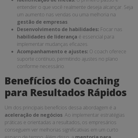
entender o que você realmente deseja alcançar. Seja
um aumento nas vendas ou uma melhoria na
gestão de empresas
.
Desenvolvimento de habilidades:
Focar nas
habilidades de liderança
é essencial para
implementar mudanças eficazes.
Acompanhamento e ajustes:
O coach oferece
suporte contínuo, permitindo ajustes no plano
conforme necessário.
Benefícios do Coaching
para Resultados Rápidos
Um dos principais benefícios dessa abordagem é a
aceleração de negócios
. Ao implementar estratégias
práticas e orientadas a resultados, os empresários
conseguem ver melhorias significativas em um curto
espaço de tempo. Além disso, a
mentoria para