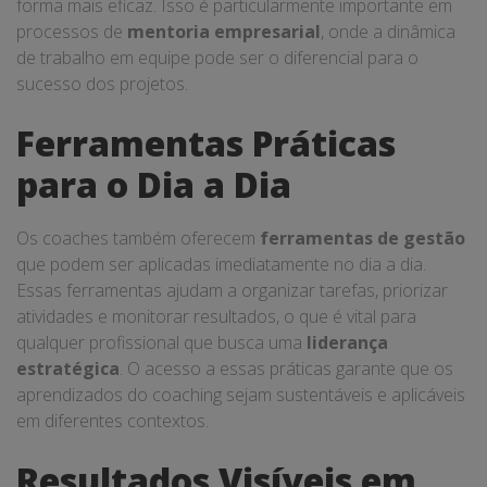
forma mais eficaz. Isso é particularmente importante em
processos de
mentoria empresarial
, onde a dinâmica
de trabalho em equipe pode ser o diferencial para o
sucesso dos projetos.
Ferramentas Práticas
para o Dia a Dia
Os coaches também oferecem
ferramentas de gestão
que podem ser aplicadas imediatamente no dia a dia.
Essas ferramentas ajudam a organizar tarefas, priorizar
atividades e monitorar resultados, o que é vital para
qualquer profissional que busca uma
liderança
estratégica
. O acesso a essas práticas garante que os
aprendizados do coaching sejam sustentáveis e aplicáveis
em diferentes contextos.
Resultados Visíveis em