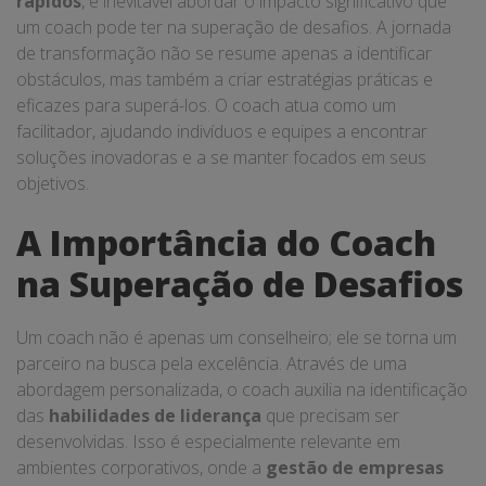
rápidos
, é inevitável abordar o impacto significativo que
um coach pode ter na superação de desafios. A jornada
de transformação não se resume apenas a identificar
obstáculos, mas também a criar estratégias práticas e
eficazes para superá-los. O coach atua como um
facilitador, ajudando indivíduos e equipes a encontrar
soluções inovadoras e a se manter focados em seus
objetivos.
A Importância do Coach
na Superação de Desafios
Um coach não é apenas um conselheiro; ele se torna um
parceiro na busca pela excelência. Através de uma
abordagem personalizada, o coach auxilia na identificação
das
habilidades de liderança
que precisam ser
desenvolvidas. Isso é especialmente relevante em
ambientes corporativos, onde a
gestão de empresas