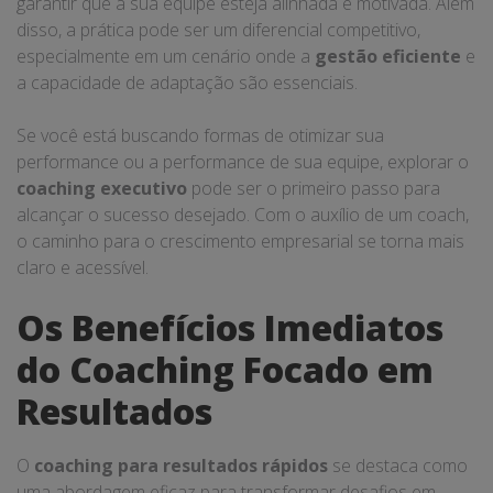
garantir que a sua equipe esteja alinhada e motivada. Além
disso, a prática pode ser um diferencial competitivo,
especialmente em um cenário onde a
gestão eficiente
e
a capacidade de adaptação são essenciais.
Se você está buscando formas de otimizar sua
performance ou a performance de sua equipe, explorar o
coaching executivo
pode ser o primeiro passo para
alcançar o sucesso desejado. Com o auxílio de um coach,
o caminho para o crescimento empresarial se torna mais
claro e acessível.
Os Benefícios Imediatos
do Coaching Focado em
Resultados
O
coaching para resultados rápidos
se destaca como
uma abordagem eficaz para transformar desafios em