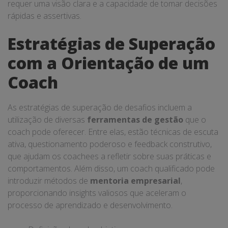
requer uma visão clara e a capacidade de tomar decisões
rápidas e assertivas.
Estratégias de Superação
com a Orientação de um
Coach
As estratégias de superação de desafios incluem a
utilização de diversas
ferramentas de gestão
que o
coach pode oferecer. Entre elas, estão técnicas de escuta
ativa, questionamento poderoso e feedback construtivo,
que ajudam os coachees a refletir sobre suas práticas e
comportamentos. Além disso, um coach qualificado pode
introduzir métodos de
mentoria empresarial
,
proporcionando insights valiosos que aceleram o
processo de aprendizado e desenvolvimento.