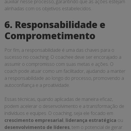
auxiliar nesse processo, garantindo que as ações estejam
alinhadas com os objetivos estabelecidos.
6. Responsabilidade e
Comprometimento
Por fim, a responsabilidade é uma das chaves para o
sucesso no coaching. O coachee deve ser encorajado a
assumir o compromisso com suas metas e ações. O
coach pode atuar como um facilitador, ajudando a manter
a responsabilidade ao longo do processo, promovendo a
autoconfiança e a proatividade.
Essas técnicas, quando aplicadas de maneira eficaz,
podem acelerar o desenvolvimento e a transformação de
indivíduos e equipes. O coaching, seja ele focado em
crescimento empresarial
,
liderança estratégica
ou
desenvolvimento de líderes
, tem o potencial de gerar