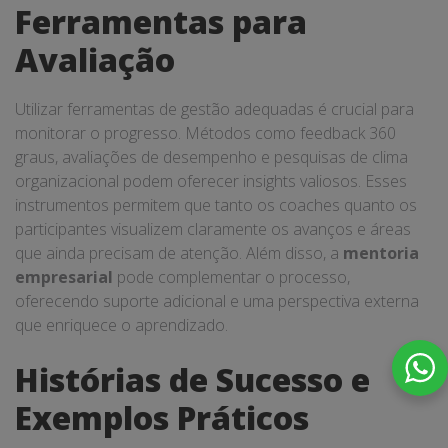
Ferramentas para
Avaliação
Utilizar ferramentas de gestão adequadas é crucial para
monitorar o progresso. Métodos como feedback 360
graus, avaliações de desempenho e pesquisas de clima
organizacional podem oferecer insights valiosos. Esses
instrumentos permitem que tanto os coaches quanto os
participantes visualizem claramente os avanços e áreas
que ainda precisam de atenção. Além disso, a
mentoria
empresarial
pode complementar o processo,
oferecendo suporte adicional e uma perspectiva externa
que enriquece o aprendizado.
Histórias de Sucesso e
Exemplos Práticos