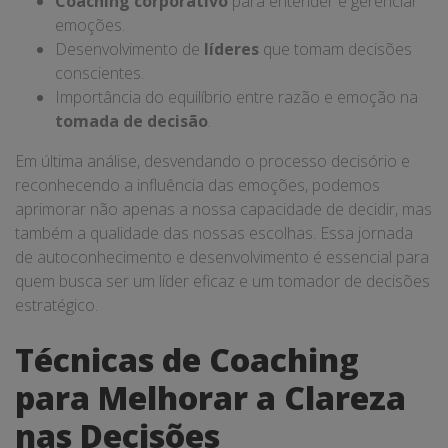
Coaching corporativo
para entender e gerenciar
emoções.
Desenvolvimento de
líderes
que tomam decisões
conscientes.
Importância do equilíbrio entre razão e emoção na
tomada de decisão
.
Em última análise, desvendando o processo decisório e
reconhecendo a influência das emoções, podemos
aprimorar não apenas a nossa capacidade de decidir, mas
também a qualidade das nossas escolhas. Essa jornada
de autoconhecimento e desenvolvimento é essencial para
quem busca ser um líder eficaz e um tomador de decisões
estratégico.
Técnicas de Coaching
para Melhorar a Clareza
nas Decisões