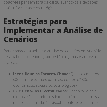
coachees pensem fora da caixa, levando-os a decisões
mais informadas e estratégicas.
Estratégias para
Implementar a Análise de
Cenários
Para começar a aplicar a análise de cenários em sua vida
pessoal ou profissional, aqui estão algumas estratégias
práticas:
Identifique os Fatores-Chave:
Quais elementos
são mais relevantes para seu contexto? São
econômicos, sociais ou tecnológicos?
Crie Cenários Diversificados:
Desenvolva pelo
menos três cenários distintos – otimista, pessimista e
neutro. Isso ajudará a visualizar diferentes futuros.