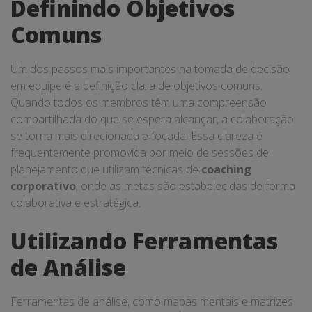
Definindo Objetivos
Comuns
Um dos passos mais importantes na tomada de decisão
em equipe é a definição clara de objetivos comuns.
Quando todos os membros têm uma compreensão
compartilhada do que se espera alcançar, a colaboração
se torna mais direcionada e focada. Essa clareza é
frequentemente promovida por meio de sessões de
planejamento que utilizam técnicas de
coaching
corporativo
, onde as metas são estabelecidas de forma
colaborativa e estratégica.
Utilizando Ferramentas
de Análise
Ferramentas de análise, como mapas mentais e matrizes