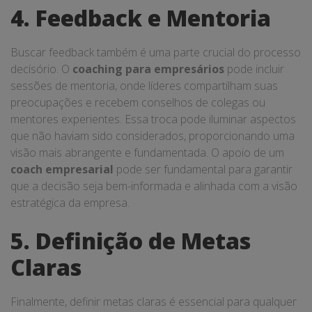
4. Feedback e Mentoria
Buscar feedback também é uma parte crucial do processo
decisório. O
coaching para empresários
pode incluir
sessões de mentoria, onde líderes compartilham suas
preocupações e recebem conselhos de colegas ou
mentores experientes. Essa troca pode iluminar aspectos
que não haviam sido considerados, proporcionando uma
visão mais abrangente e fundamentada. O apoio de um
coach empresarial
pode ser fundamental para garantir
que a decisão seja bem-informada e alinhada com a visão
estratégica da empresa.
5. Definição de Metas
Claras
Finalmente, definir metas claras é essencial para qualquer