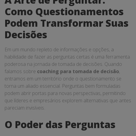
Como Questionamentos
Podem Transformar Suas
Decisões
Em um mundo repleto de informações e opções, a
habilidade de fazer as perguntas certas é uma ferramenta
poderosa na jornada de tomada de decisões. Quando
falamos sobre
coaching para tomada de decisão
,
entramos em um território onde o questionamento se
torna um aliado essencial. Perguntas bem formuladas
podem abrir portas para novas perspectivas, permitindo
que líderes e empresários explorem alternativas que antes
pareciam invisíveis.
O Poder das Perguntas