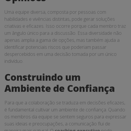
Uma equipe diversa, composta por pessoas com
habilidades e vivências distintas, pode gerar soluções
criativas e eficazes. Isso ocorre porque cada membro traz
um ângulo único para a discussão. Essa diversidade não
apenas amplia a gama de opções, mas também ajuda a
identificar potenciais riscos que poderiam passar
despercebidos em uma decisão tomada por um único
indivíduo.
Construindo um
Ambiente de Confiança
Para que a colaboração se traduza em decisões eficazes,
é fundamental cultivar um ambiente de confiança. Quando
os membros da equipe se sentem seguros para expressar
suas ideias e preocupações, a comunicação flui de
maneira mais natural. O
coaching executivo
pode