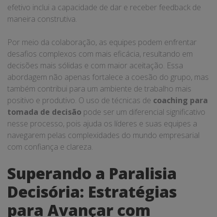
efetivo inclui a capacidade de dar e receber feedback de
maneira construtiva.
Por meio da colaboração, as equipes podem enfrentar
desafios complexos com mais eficácia, resultando em
decisões mais sólidas e com maior aceitação. Essa
abordagem não apenas fortalece a coesão do grupo, mas
também contribui para um ambiente de trabalho mais
positivo e produtivo. O uso de técnicas de
coaching para
tomada de decisão
pode ser um diferencial significativo
nesse processo, pois ajuda os líderes e suas equipes a
navegarem pelas complexidades do mundo empresarial
com confiança e clareza.
Superando a Paralisia
Decisória: Estratégias
para Avançar com