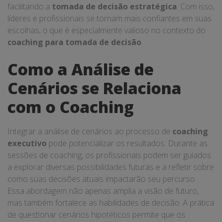
facilitando a
tomada de decisão estratégica
. Com isso,
líderes e profissionais se tornam mais confiantes em suas
escolhas, o que é especialmente valioso no contexto do
coaching para tomada de decisão
.
Como a Análise de
Cenários se Relaciona
com o Coaching
Integrar a análise de cenários ao processo de
coaching
executivo
pode potencializar os resultados. Durante as
sessões de coaching, os profissionais podem ser guiados
a explorar diversas possibilidades futuras e a refletir sobre
como suas decisões atuais impactarão seu percurso.
Essa abordagem não apenas amplia a visão de futuro,
mas também fortalece as habilidades de decisão. A prática
de questionar cenários hipotéticos permite que os