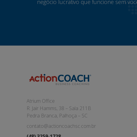
negócio lucrativo que funcione sem voc
Atrium Office
R. Jair Hamms, 38 – Sala 211B
Pedra Branca, Palhoça – SC
contato@actioncoachsc.com.br
(48) 3259-1728