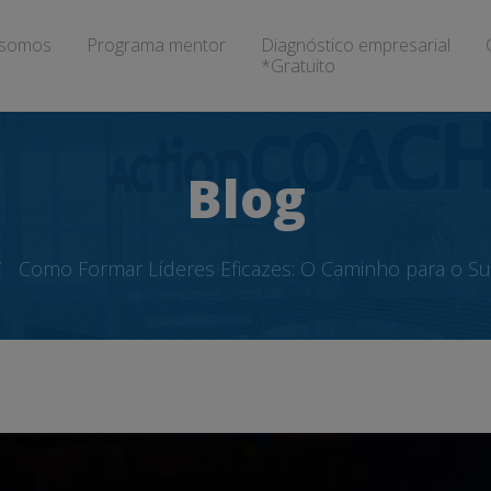
somos
Programa mentor
Diagnóstico empresarial
*Gratuito
Blog
Como Formar Líderes Eficazes: O Caminho para o Su