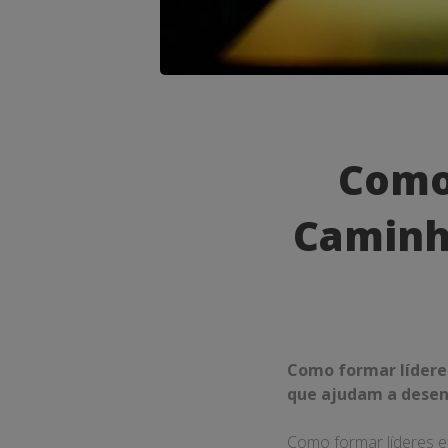
Como
Formar
Como 
Líderes
Caminh
Eficazes:
O
Caminho
para
Como formar líderes
o
que ajudam a desenv
Sucesso
Como formar líderes e