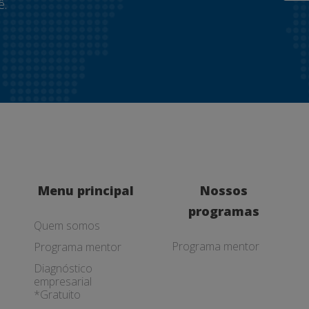
ê.
Menu principal
Nossos
programas
Quem somos
Programa mentor
Programa mentor
Diagnóstico
empresarial
*Gratuito