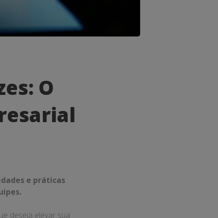
zes: O
esarial
idades e práticas
uipes.
ue deseja elevar sua