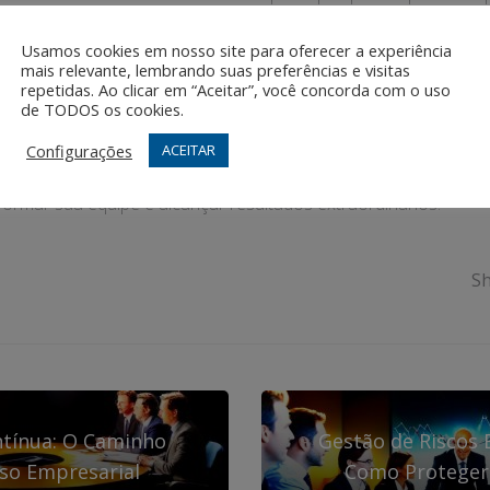
al
mares. Neste post, você descobrirá técnicas comprovadas que
Usamos cookies em nosso site para oferecer a experiência
mais relevante, lembrando suas preferências e visitas
repetidas. Ao clicar em “Aceitar”, você concorda com o uso
entificar talentos, desenvolver habilidades de liderança e cri
de TODOS os cookies.
. Ao final, você terá uma compreensão clara de como formar lí
sas práticas no seu negócio.
Configurações
ACEITAR
formar sua equipe e alcançar resultados extraordinários!
Sh
ntínua: O Caminho
Gestão de Riscos 
so Empresarial
Como Proteger