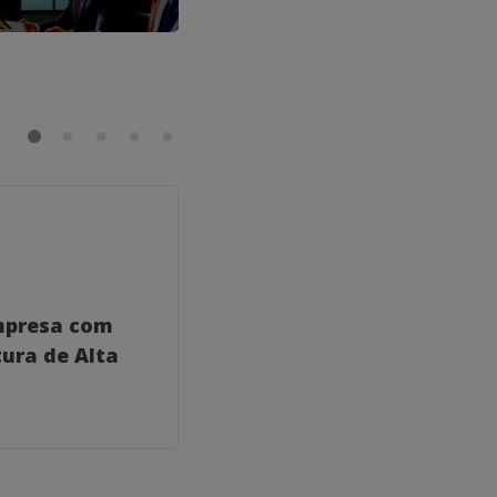
GERAL
mpresa com
Como um Coach para
ura de Alta
Consultores Empresaria
Transformar Seu Negóc