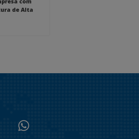
mpresa com
Como um Coach para
ura de Alta
Consultores Empresaria
Transformar Seu Negóc