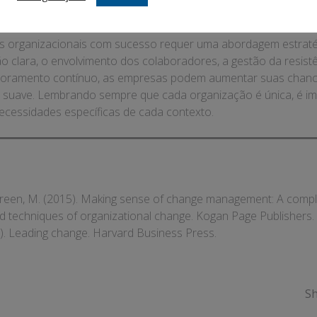
o
 organizacionais com sucesso requer uma abordagem estratég
o clara, o envolvimento dos colaboradores, a gestão da resist
itoramento contínuo, as empresas podem aumentar suas chanc
o suave. Lembrando sempre que cada organização é única, é i
necessidades específicas de cada contexto.
reen, M. (2015). Making sense of change management: A comple
nd techniques of organizational change. Kogan Page Publishers.
96). Leading change. Harvard Business Press.
Sh