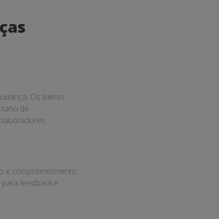
ças
udança. Os líderes
plano de
olaboradores.
io e comprometimento.
 para feedback e