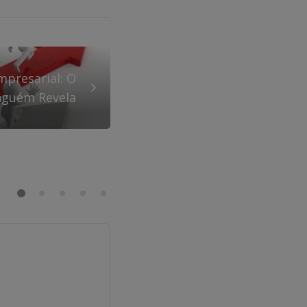
mpresarial: O
nguém Revela
GERAL