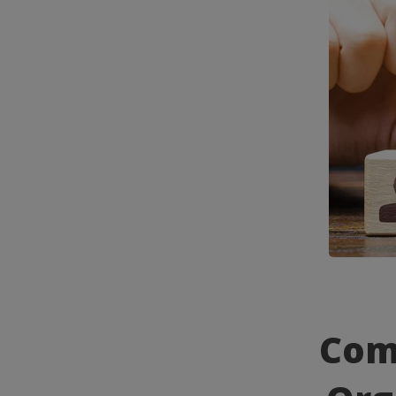
Como
Implemen
Com
Mudança