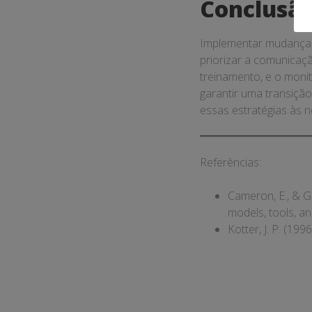
Conclusã
Implementar mudanças
priorizar a comunicaçã
treinamento, e o mon
garantir uma transiçã
essas estratégias às 
Referências:
Cameron, E., & G
models, tools, a
Kotter, J. P. (19