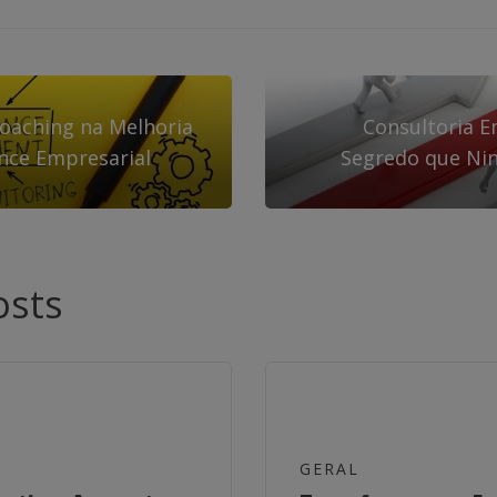
oaching na Melhoria
Consultoria E
nce Empresarial
Segredo que Ni
osts
GERAL