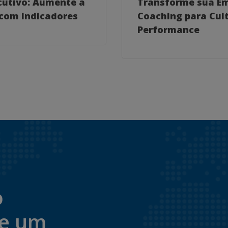
cutivo: Aumente a
Transforme sua E
com Indicadores
Coaching para Cult
Performance
o
de um