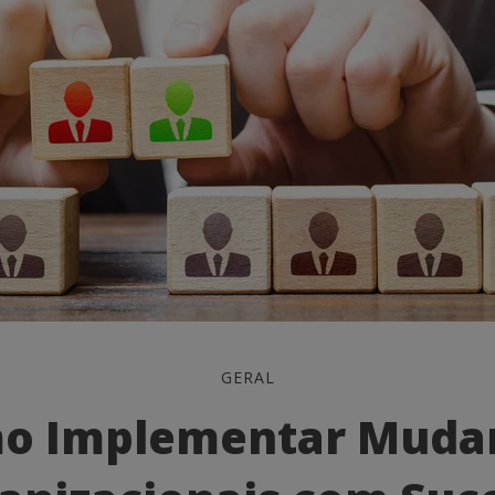
GERAL
tar
o Implementar Muda
s