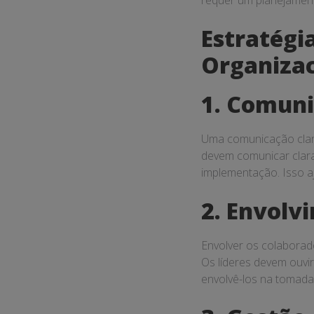
requer um planejamen
Estratégi
Organizac
1. Comuni
Uma comunicação clara
devem comunicar clara
implementação. Isso a
2. Envolv
Envolver os colabora
Os líderes devem ouvi
envolvê-los na tomada