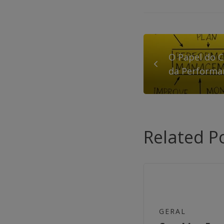
O Papel do C
da Performa
Related P
GERAL