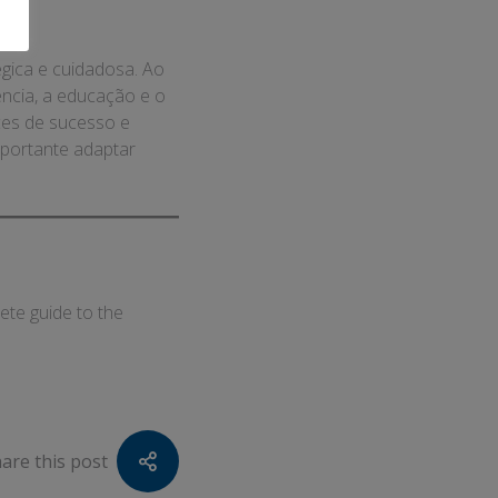
ica e cuidadosa. Ao
ência, a educação e o
es de sucesso e
mportante adaptar
te guide to the
are this post