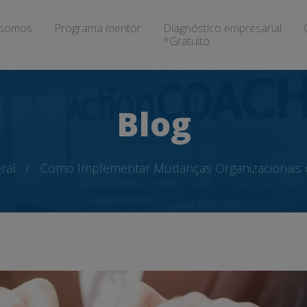
somos
Programa mentor
Diagnóstico empresarial
*Gratuito
Blog
ral
Como Implementar Mudanças Organizacionais