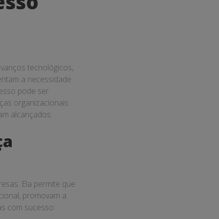
esso
avanços tecnológicos,
entam a necessidade
cesso pode ser
ças organizacionais
jam alcançados.
ça
esas. Ela permite que
cional, promovam a
ças com sucesso