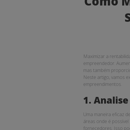
Como Ma
a
Rentabili
dos
Seus
Empreend
Maximizar a rentabili
empreendedor. Aumenta
mas também proporcion
Neste artigo, vamos ex
empreendimentos.
1. Analis
Uma maneira eficaz de 
áreas onde é possível 
fornecedores. Isso po