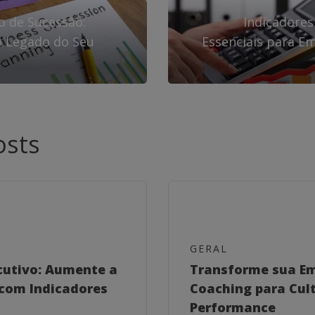
o de Sucessão:
Indicadores
o Legado do Seu
Essenciais para E
osts
GERAL
cutivo: Aumente a
Transforme sua E
com Indicadores
Coaching para Cult
Performance