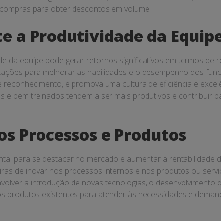
 compras para obter descontos em volume.
e a Produtividade da Equip
ade da equipe pode gerar retornos significativos em termos de r
tações para melhorar as habilidades e o desempenho dos func
e reconhecimento, e promova uma cultura de eficiência e excel
s e bem treinados tendem a ser mais produtivos e contribuir 
nos Processos e Produtos
tal para se destacar no mercado e aumentar a rentabilidade 
as de inovar nos processos internos e nos produtos ou servi
volver a introdução de novas tecnologias, o desenvolvimento
os produtos existentes para atender às necessidades e demand