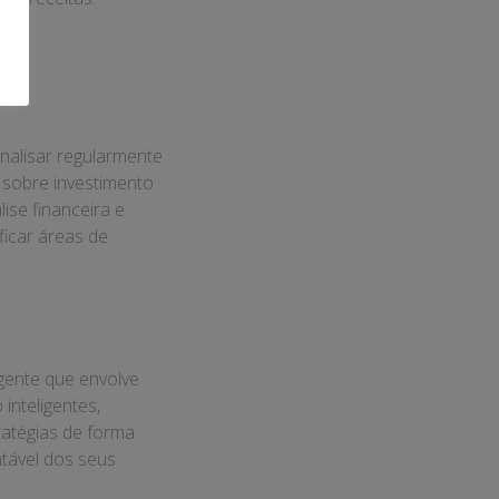
nalisar regularmente
o sobre investimento
lise financeira e
ficar áreas de
gente que envolve
inteligentes,
ratégias de forma
ntável dos seus