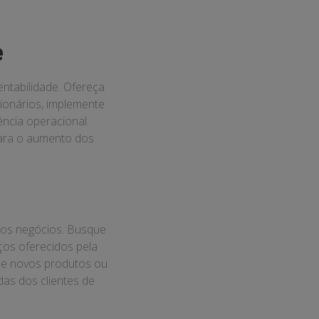
e
entabilidade. Ofereça
ionários, implemente
ência operacional.
para o aumento dos
dos negócios. Busque
ços oferecidos pela
 de novos produtos ou
as dos clientes de