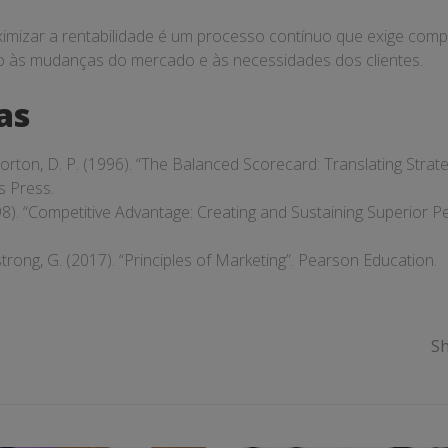
mizar a rentabilidade é um processo contínuo que exige comp
o às mudanças do mercado e às necessidades dos clientes.
as
Norton, D. P. (1996). “The Balanced Scorecard: Translating Strate
s Press.
998). “Competitive Advantage: Creating and Sustaining Superior 
strong, G. (2017). “Principles of Marketing”. Pearson Education.
Sh