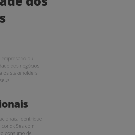
dade dos
s
r empresário ou
dade dos negócios,
a os stakeholders.
 seus
ionais
cionais. Identifique
es condições com
ir o consumo de