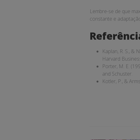
Lembre-se de que maxi
constante e adaptaçã
Referênci
Kaplan, R. S., & 
Harvard Busines
Porter, M. E. (1
and Schuster.
Kotler, P., & Arm