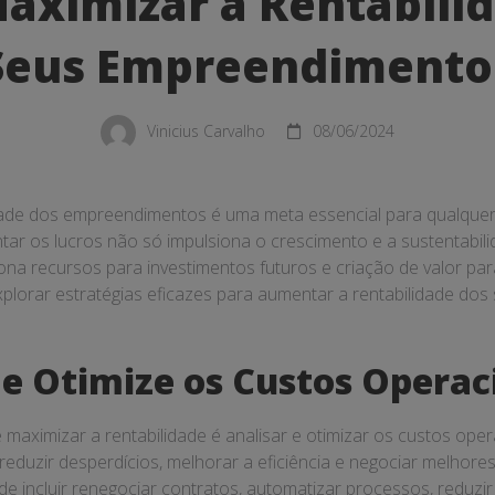
ximizar a Rentabili
Seus Empreendimento
dade
Vinicius Carvalho
08/06/2024
imentos
dade dos empreendimentos é uma meta essencial para qualque
r os lucros não só impulsiona o crescimento e a sustentabili
a recursos para investimentos futuros e criação de valor par
plorar estratégias eficazes para aumentar a rentabilidade dos
e e Otimize os Custos Operac
maximizar a rentabilidade é analisar e otimizar os custos opera
reduzir desperdícios, melhorar a eficiência e negociar melhor
de incluir renegociar contratos, automatizar processos, reduz