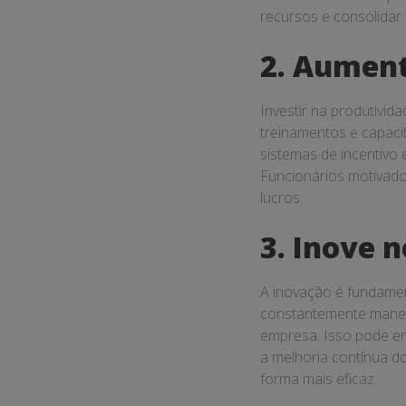
recursos e consolidar
2. Aument
Investir na produtivid
treinamentos e capaci
sistemas de incentivo 
Funcionários motivado
lucros.
3. Inove 
A inovação é fundamen
constantemente maneir
empresa. Isso pode en
a melhoria contínua d
forma mais eficaz.