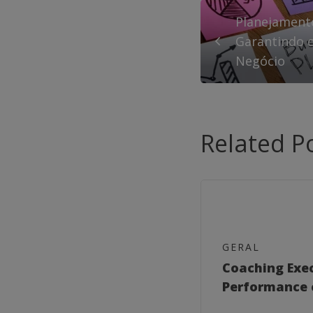
Planejament
Garantindo 
Negócio
Related P
GERAL
Coaching Exe
Performance 