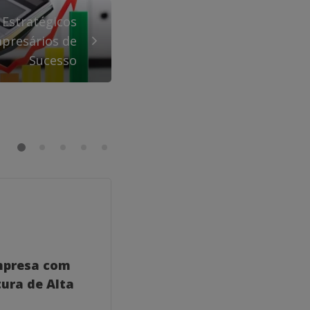
 Estratégicos
mpresários de
Sucesso
GERAL
mpresa com
Como um Coach para
ura de Alta
Consultores Empresaria
Transformar Seu Negóc