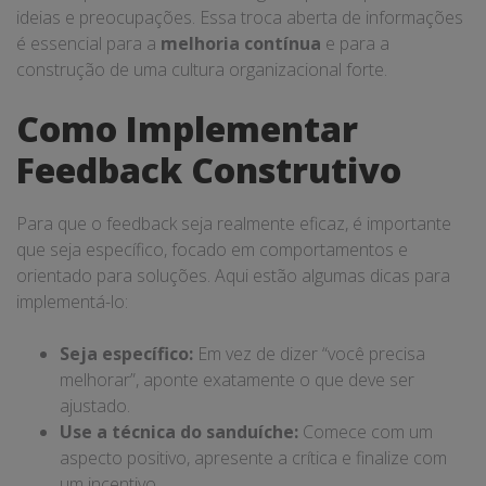
ideias e preocupações. Essa troca aberta de informações
é essencial para a
melhoria contínua
e para a
construção de uma cultura organizacional forte.
Como Implementar
Feedback Construtivo
Para que o feedback seja realmente eficaz, é importante
que seja específico, focado em comportamentos e
orientado para soluções. Aqui estão algumas dicas para
implementá-lo:
Seja específico:
Em vez de dizer “você precisa
melhorar”, aponte exatamente o que deve ser
ajustado.
Use a técnica do sanduíche:
Comece com um
aspecto positivo, apresente a crítica e finalize com
um incentivo.