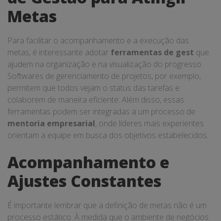
Metas
Para facilitar o acompanhamento e a execução das
metas, é interessante adotar
ferramentas de gest
que
ajudem na organização e na visualização do progresso.
Softwares de gerenciamento de projetos, por exemplo,
permitem que todos vejam o status das tarefas e
colaborem de maneira eficiente. Além disso, essas
ferramentas podem ser integradas a um processo de
mentoria empresarial
, onde líderes mais experientes
orientam a equipe em busca dos objetivos estabelecidos.
Acompanhamento e
Ajustes Constantes
É importante lembrar que a definição de metas não é um
processo estático. À medida que o ambiente de negócios