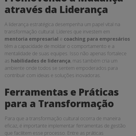
através da Liderança
A liderança estratégica desempenha um papel vital na
transformação cultural. Líderes que investem em
mentoria empresarial
e
coaching para empresários
têm a capacidade de moldar o comportamento e a
mentalidade de suas equipes. Isso não apenas fortalece
as
habilidades de liderança
, mas também cria um
ambiente onde todos se sentem empoderados para
contribuir com ideias e soluções inovadoras.
Ferramentas e Práticas
para a Transformação
Para que a transformação cultural ocorra de maneira
eficaz, é importante implementar ferramentas de gestão
que facilitem esse processo. Entre as práticas