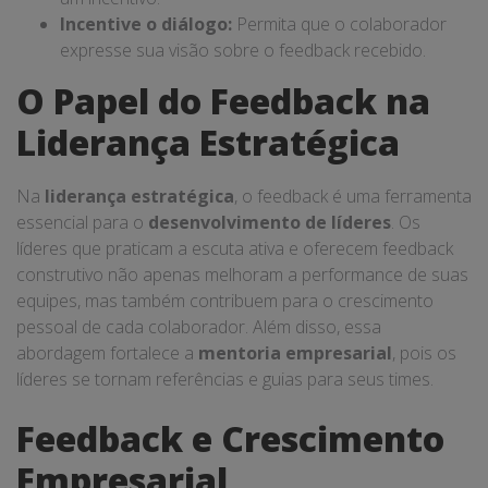
Incentive o diálogo:
Permita que o colaborador
expresse sua visão sobre o feedback recebido.
O Papel do Feedback na
Liderança Estratégica
Na
liderança estratégica
, o feedback é uma ferramenta
essencial para o
desenvolvimento de líderes
. Os
líderes que praticam a escuta ativa e oferecem feedback
construtivo não apenas melhoram a performance de suas
equipes, mas também contribuem para o crescimento
pessoal de cada colaborador. Além disso, essa
abordagem fortalece a
mentoria empresarial
, pois os
líderes se tornam referências e guias para seus times.
Feedback e Crescimento
Empresarial