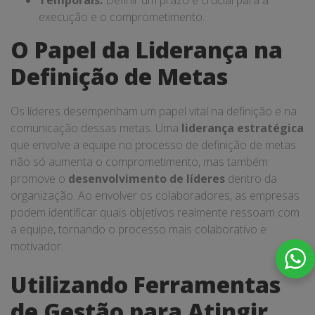
Temporais:
Definir um prazo é crucial para a
execução e o comprometimento.
O Papel da Liderança na
Definição de Metas
Os líderes desempenham um papel vital na definição e na
comunicação dessas metas. Uma
liderança estratégica
que envolve a equipe no processo de definição de metas
não só aumenta o comprometimento, mas também
promove o
desenvolvimento de líderes
dentro da
organização. Ao envolver os colaboradores, as empresas
podem identificar quais objetivos realmente ressoam com
a equipe, tornando o processo mais colaborativo e
motivador.
Utilizando Ferramentas
de Gestão para Atingir