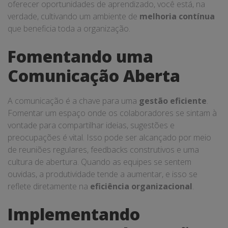
oferecer oportunidades de aprendizado, você está, na
verdade, cultivando um ambiente de
melhoria contínua
que beneficia toda a organização.
Fomentando uma
Comunicação Aberta
A comunicação é a chave para uma
gestão eficiente
.
Fomentar um espaço onde os colaboradores se sintam à
vontade para compartilhar ideias, sugestões e
preocupações é vital. Isso pode ser alcançado por meio
de reuniões regulares, feedbacks construtivos e uma
cultura de abertura. Quando as equipes se sentem
ouvidas, a produtividade tende a aumentar, e isso se
reflete diretamente na
eficiência organizacional
.
Implementando