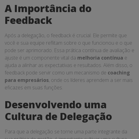
A Importância do
Feedback
Após a delegação, o feedback é crucial. Ele permite que
você e sua equipe reflitam sobre o que funcionou e o que
pode ser aprimorado. Essa prática contínua de avaliação e
ajuste é um componente vital da
melhoria contínua
e
ajuda a alinhar as expectativas e resultados. Além disso, o
feedback pode servir como um mecanismo de
coaching
para empresários
, onde os líderes aprendem a ser mais
eficazes em suas funções.
Desenvolvendo uma
Cultura de Delegação
Para que a delegação se torne uma parte integrante da