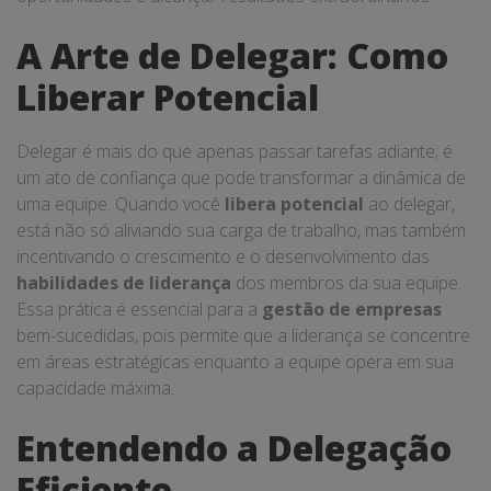
A Arte de Delegar: Como
Liberar Potencial
Delegar é mais do que apenas passar tarefas adiante; é
um ato de confiança que pode transformar a dinâmica de
uma equipe. Quando você
libera potencial
ao delegar,
está não só aliviando sua carga de trabalho, mas também
incentivando o crescimento e o desenvolvimento das
habilidades de liderança
dos membros da sua equipe.
Essa prática é essencial para a
gestão de empresas
bem-sucedidas, pois permite que a liderança se concentre
em áreas estratégicas enquanto a equipe opera em sua
capacidade máxima.
Entendendo a Delegação
Eficiente