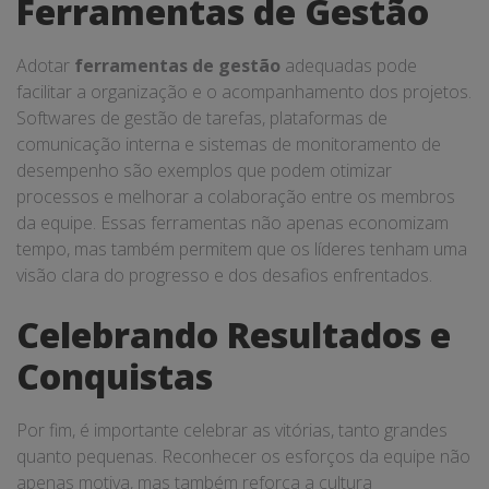
Ferramentas de Gestão
Adotar
ferramentas de gestão
adequadas pode
facilitar a organização e o acompanhamento dos projetos.
Softwares de gestão de tarefas, plataformas de
comunicação interna e sistemas de monitoramento de
desempenho são exemplos que podem otimizar
processos e melhorar a colaboração entre os membros
da equipe. Essas ferramentas não apenas economizam
tempo, mas também permitem que os líderes tenham uma
visão clara do progresso e dos desafios enfrentados.
Celebrando Resultados e
Conquistas
Por fim, é importante celebrar as vitórias, tanto grandes
quanto pequenas. Reconhecer os esforços da equipe não
apenas motiva, mas também reforça a cultura