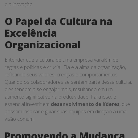
e a inovação.
O Papel da Cultura na
Excelência
Organizacional
Entender que a cultura de uma empresa vai além de
regras e políticas é crucial. Ela é a alma da organização,
refletindo seus valores, crenças e comportamentos.
Quando os colaboradores se sentem parte dessa cultura,
eles tendem a se engajar mais, resultando em um
aumento significativo na produtividade. Para isso, é
essencial investir em
desenvolvimento de líderes
, que
possam inspirar e guiar suas equipes em direção a uma
visão comum.
Promovendo a Mudança