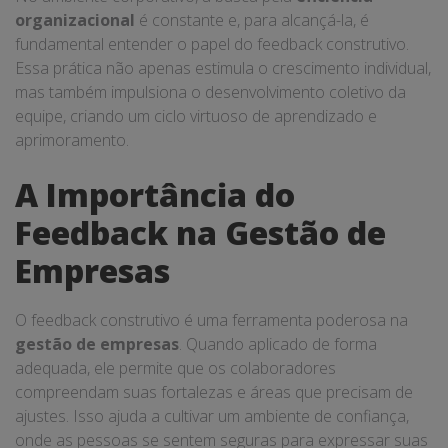
organizacional
é constante e, para alcançá-la, é
fundamental entender o papel do feedback construtivo.
Essa prática não apenas estimula o crescimento individual,
mas também impulsiona o desenvolvimento coletivo da
equipe, criando um ciclo virtuoso de aprendizado e
aprimoramento.
A Importância do
Feedback na Gestão de
Empresas
O feedback construtivo é uma ferramenta poderosa na
gestão de empresas
. Quando aplicado de forma
adequada, ele permite que os colaboradores
compreendam suas fortalezas e áreas que precisam de
ajustes. Isso ajuda a cultivar um ambiente de confiança,
onde as pessoas se sentem seguras para expressar suas