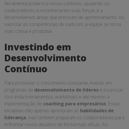
ferramenta poderosa nesse contexto, ajudando os
colaboradores a reconhecerem suas forças e a
desenvolverem áreas que precisam de aprimoramento. Ao
valorizar as competências de cada um, a equipe se torna
mais coesa e produtiva.
Investindo em
Desenvolvimento
Contínuo
Para promover o crescimento constante, investir em
programas de
desenvolvimento de líderes
é essencial.
Isso inclui treinamentos, workshops e até mesmo a
implementação de
coaching para empresários
. Essas
iniciativas não apenas aprimoram as
habilidades de
liderança
, mas também preparam os colaboradores para
enfrentar novos desafios de forma mais eficaz. Ao