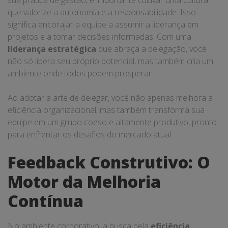
sua prática de gestão, é importante cultivar uma cultura
que valorize a autonomia e a responsabilidade. Isso
significa encorajar a equipe a assumir a liderança em
projetos e a tomar decisões informadas. Com uma
liderança estratégica
que abraça a delegação, você
não só libera seu próprio potencial, mas também cria um
ambiente onde todos podem prosperar.
Ao adotar a arte de delegar, você não apenas melhora a
eficiência organizacional, mas também transforma sua
equipe em um grupo coeso e altamente produtivo, pronto
para enfrentar os desafios do mercado atual.
Feedback Construtivo: O
Motor da Melhoria
Contínua
No ambiente corporativo, a busca pela
eficiência