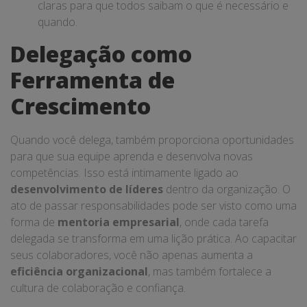
claras para que todos saibam o que é necessário e
quando.
Delegação como
Ferramenta de
Crescimento
Quando você delega, também proporciona oportunidades
para que sua equipe aprenda e desenvolva novas
competências. Isso está intimamente ligado ao
desenvolvimento de líderes
dentro da organização. O
ato de passar responsabilidades pode ser visto como uma
forma de
mentoria empresarial
, onde cada tarefa
delegada se transforma em uma lição prática. Ao capacitar
seus colaboradores, você não apenas aumenta a
eficiência organizacional
, mas também fortalece a
cultura de colaboração e confiança.