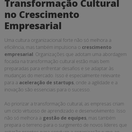
Transformação Cultural
no Crescimento
Empresarial
Uma cultura organizacional forte não só melhora a
eficiência, mas também impulsiona o
crescimento
empresarial
. Organizações que adotam uma abordagem
focada na transformação cultural estão mais bem
preparadas para enfrentar desafios e se adaptar às
mudanças do mercado. Isso é especialmente relevante
para a
aceleração de startups
, onde a agilidade e a
inovação são essenciais para o sucesso.
Ao priorizar a transformação cultural, as empresas criam
um ciclo virtuoso de aprendizado e desenvolvimento. Isso
não só melhora a
gestão de equipes
, mas também
prepara o terreno para o surgimento de novos líderes que