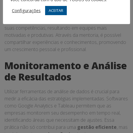
cultura de melhoria contínua. Programas de
mentoria
Configurações
ACEITAR
empresarial
e
coaching para empresários
são
ferramentas valiosas que ajudam os líderes a aprimorar
suas competências, resultando em equipes mais
motivadas e produtivas. Através da mentoria, é possível
compartilhar experiências e conhecimentos, promovendo
um crescimento pessoal e profissional.
Monitoramento e Análise
de Resultados
Utilizar ferramentas de análise de dados é crucial para
medir a eficácia das estratégias implementadas. Softwares
como Google Analytics e Tableau permitem que as
empresas monitorem seu desempenho em tempo real,
identificando áreas que necessitam de ajustes. Essa
prática não só contribui para uma
gestão eficiente
, mas