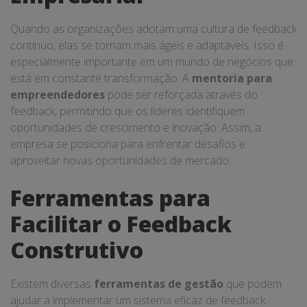
Quando as organizações adotam uma cultura de feedback
contínuo, elas se tornam mais ágeis e adaptáveis. Isso é
especialmente importante em um mundo de negócios que
está em constante transformação. A
mentoria para
empreendedores
pode ser reforçada através do
feedback, permitindo que os líderes identifiquem
oportunidades de crescimento e inovação. Assim, a
empresa se posiciona para enfrentar desafios e
aproveitar novas oportunidades de mercado.
Ferramentas para
Facilitar o Feedback
Construtivo
Existem diversas
ferramentas de gestão
que podem
ajudar a implementar um sistema eficaz de feedback.