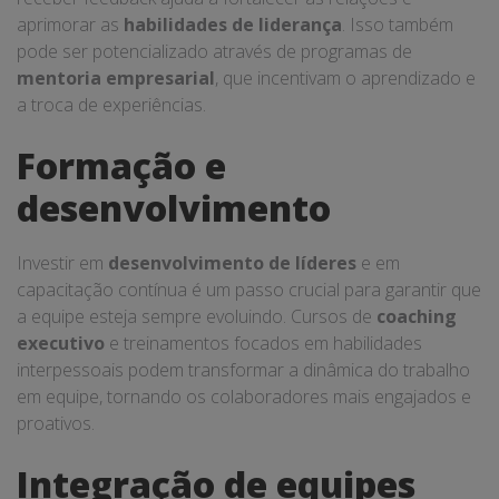
aprimorar as
habilidades de liderança
. Isso também
pode ser potencializado através de programas de
mentoria empresarial
, que incentivam o aprendizado e
a troca de experiências.
Formação e
desenvolvimento
Investir em
desenvolvimento de líderes
e em
capacitação contínua é um passo crucial para garantir que
a equipe esteja sempre evoluindo. Cursos de
coaching
executivo
e treinamentos focados em habilidades
interpessoais podem transformar a dinâmica do trabalho
em equipe, tornando os colaboradores mais engajados e
proativos.
Integração de equipes