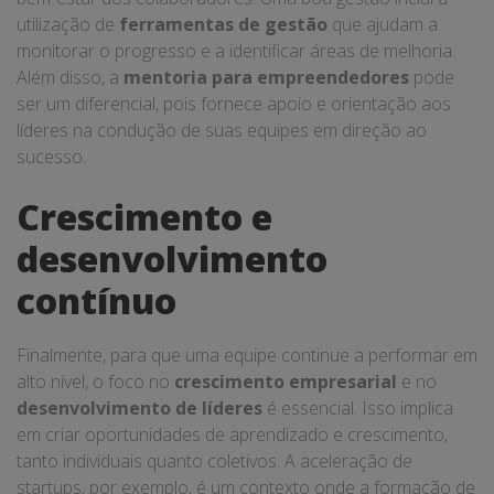
utilização de
ferramentas de gestão
que ajudam a
monitorar o progresso e a identificar áreas de melhoria.
Além disso, a
mentoria para empreendedores
pode
ser um diferencial, pois fornece apoio e orientação aos
líderes na condução de suas equipes em direção ao
sucesso.
Crescimento e
desenvolvimento
contínuo
Finalmente, para que uma equipe continue a performar em
alto nível, o foco no
crescimento empresarial
e no
desenvolvimento de líderes
é essencial. Isso implica
em criar oportunidades de aprendizado e crescimento,
tanto individuais quanto coletivos. A aceleração de
startups, por exemplo, é um contexto onde a formação de