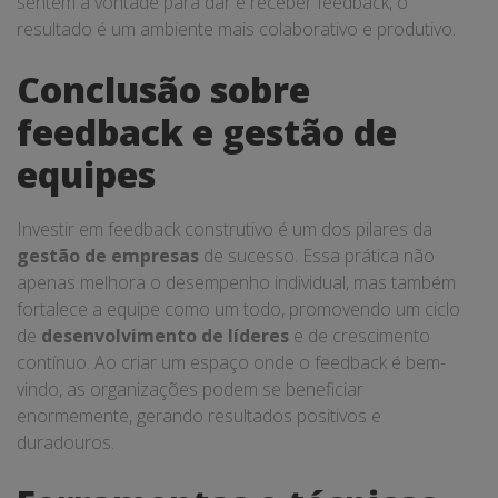
sentem à vontade para dar e receber feedback, o
resultado é um ambiente mais colaborativo e produtivo.
Conclusão sobre
feedback e gestão de
equipes
Investir em feedback construtivo é um dos pilares da
gestão de empresas
de sucesso. Essa prática não
apenas melhora o desempenho individual, mas também
fortalece a equipe como um todo, promovendo um ciclo
de
desenvolvimento de líderes
e de crescimento
contínuo. Ao criar um espaço onde o feedback é bem-
vindo, as organizações podem se beneficiar
enormemente, gerando resultados positivos e
duradouros.