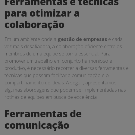
Ferramentas e técnicas
para otimizar a
colaboração
Em um ambiente onde a
gestão de empresas
é cada
vez mais desafiadora, a colaboração eficiente entre os
membros de uma equipe se torna essencial. Para
promover um trabalho em conjunto harmonioso e
produtivo, é necessário recorrer a diversas ferramentas e
técnicas que possam facilitar a comunicação e o
compartilhamento de ideias. A seguir, apresentamos
algumas abordagens que podem ser implementadas nas
rotinas de equipes em busca de excelência.
Ferramentas de
comunicação