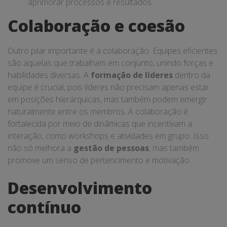
aprimorar processos e resultados.
Colaboração e coesão
Outro pilar importante é a colaboração. Equipes eficientes
são aquelas que trabalham em conjunto, unindo forças e
habilidades diversas. A
formação de líderes
dentro da
equipe é crucial, pois líderes não precisam apenas estar
em posições hierárquicas, mas também podem emergir
naturalmente entre os membros. A colaboração é
fortalecida por meio de dinâmicas que incentivam a
interação, como workshops e atividades em grupo. Isso
não só melhora a
gestão de pessoas
, mas também
promove um senso de pertencimento e motivação.
Desenvolvimento
contínuo