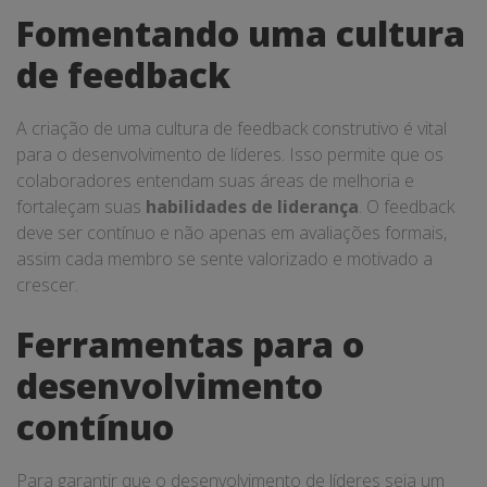
Fomentando uma cultura
de feedback
A criação de uma cultura de feedback construtivo é vital
para o desenvolvimento de líderes. Isso permite que os
colaboradores entendam suas áreas de melhoria e
fortaleçam suas
habilidades de liderança
. O feedback
deve ser contínuo e não apenas em avaliações formais,
assim cada membro se sente valorizado e motivado a
crescer.
Ferramentas para o
desenvolvimento
contínuo
Para garantir que o desenvolvimento de líderes seja um