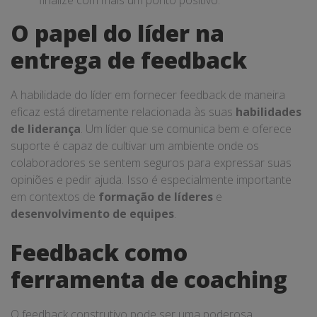
finalize com mais um ponto positivo.
O papel do líder na
entrega de feedback
A habilidade do líder em fornecer feedback de maneira
eficaz está diretamente relacionada às suas
habilidades
de liderança
. Um líder que se comunica bem e oferece
suporte é capaz de cultivar um ambiente onde os
colaboradores se sentem seguros para expressar suas
opiniões e pedir ajuda. Isso é especialmente importante
em contextos de
formação de líderes
e
desenvolvimento de equipes
.
Feedback como
ferramenta de coaching
O feedback construtivo pode ser uma poderosa