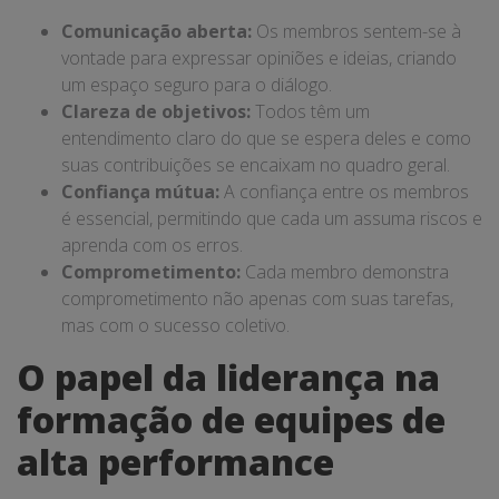
Comunicação aberta:
Os membros sentem-se à
vontade para expressar opiniões e ideias, criando
um espaço seguro para o diálogo.
Clareza de objetivos:
Todos têm um
entendimento claro do que se espera deles e como
suas contribuições se encaixam no quadro geral.
Confiança mútua:
A confiança entre os membros
é essencial, permitindo que cada um assuma riscos e
aprenda com os erros.
Comprometimento:
Cada membro demonstra
comprometimento não apenas com suas tarefas,
mas com o sucesso coletivo.
O papel da liderança na
formação de equipes de
alta performance