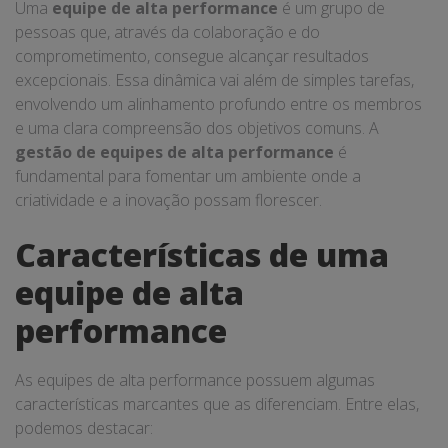
Uma
equipe de alta performance
é um grupo de
pessoas que, através da colaboração e do
comprometimento, consegue alcançar resultados
excepcionais. Essa dinâmica vai além de simples tarefas,
envolvendo um alinhamento profundo entre os membros
e uma clara compreensão dos objetivos comuns. A
gestão de equipes de alta performance
é
fundamental para fomentar um ambiente onde a
criatividade e a inovação possam florescer.
Características de uma
equipe de alta
performance
As equipes de alta performance possuem algumas
características marcantes que as diferenciam. Entre elas,
podemos destacar: