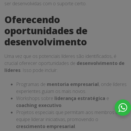
ser desenvolvidas com o suporte certo.
Oferecendo
oportunidades de
desenvolvimento
Uma vez que os potenciais líderes são identificados, é
crucial oferecer oportunidades de
desenvolvimento de
líderes
. Isso pode incluir:
Programas de
mentoria empresarial
, onde líderes
experientes guiam os mais novos.
Workshops sobre
liderança estratégica
e
coaching executivo
.
Projetos especiais que permitam aos membros da
equipe liderar iniciativas, promovendo o
crescimento empresarial
.