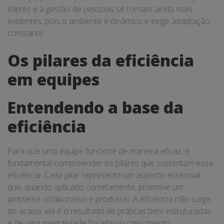
líderes e a gestão de pessoas se tornam ainda mais
evidentes, pois o ambiente é dinâmico e exige adaptação
constante.
Os pilares da eficiência
em equipes
Entendendo a base da
eficiência
Para que uma equipe funcione de maneira eficaz, é
fundamental compreender os pilares que sustentam essa
eficiência. Cada pilar representa um aspecto essencial
que, quando aplicado corretamente, promove um
ambiente colaborativo e produtivo. A eficiência não surge
do acaso; ela é o resultado de práticas bem estruturadas
e de uma mentalidade focada no crescimento.