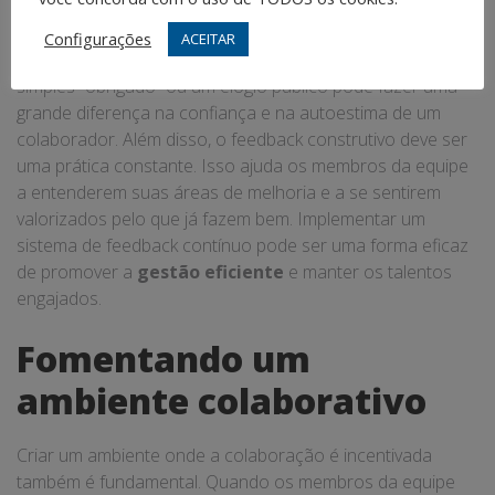
feedback
Configurações
ACEITAR
O reconhecimento do trabalho bem feito é crucial. Um
simples “obrigado” ou um elogio público pode fazer uma
grande diferença na confiança e na autoestima de um
colaborador. Além disso, o feedback construtivo deve ser
uma prática constante. Isso ajuda os membros da equipe
a entenderem suas áreas de melhoria e a se sentirem
valorizados pelo que já fazem bem. Implementar um
sistema de feedback contínuo pode ser uma forma eficaz
de promover a
gestão eficiente
e manter os talentos
engajados.
Fomentando um
ambiente colaborativo
Criar um ambiente onde a colaboração é incentivada
também é fundamental. Quando os membros da equipe