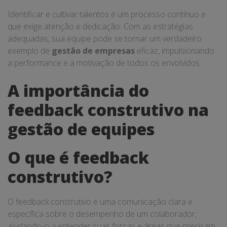
Identificar e cultivar talentos é um processo contínuo e
que exige atenção e dedicação. Com as estratégias
adequadas, sua equipe pode se tornar um verdadeiro
exemplo de
gestão de empresas
eficaz, impulsionando
a performance e a motivação de todos os envolvidos.
A importância do
feedback construtivo na
gestão de equipes
O que é feedback
construtivo?
O feedback construtivo é uma comunicação clara e
específica sobre o desempenho de um colaborador,
ajudando-o a entender suas forças e áreas que precisam