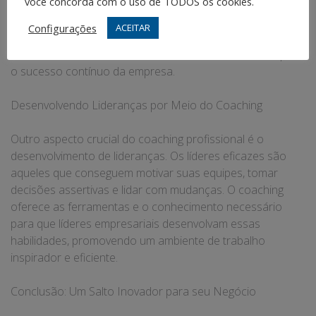
você concorda com o uso de TODOS os cookies.
coach profissional ajuda a identificar e explorar novas
oportunidades de mercado, além de refinar as estratégias
Configurações
ACEITAR
de vendas e marketing. Isso não só aumenta a visibilidade
da marca mas também atrai novos clientes, essencial para
o sucesso contínuo da empresa.
Desenvolvendo Lideranças por Meio do Coaching
Outro aspecto crucial do coaching profissional é o
desenvolvimento de lideranças. Os líderes eficazes são
aqueles que conseguem motivar suas equipes, tomar
decisões assertivas e lidar com mudanças. O coaching
oferece as ferramentas e o conhecimento necessário
para que líderes empresariais desenvolvam essas
habilidades, promovendo um ambiente de trabalho
inspirador e eficiente.
Conclusão: Um Salto Inovador para seu Negócio