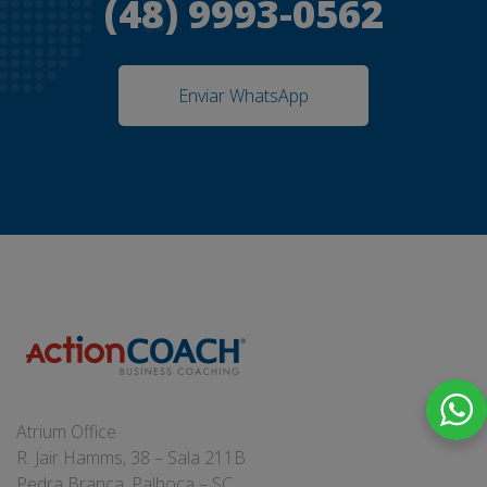
(48) 9993-0562
Enviar WhatsApp
Atrium Office
R. Jair Hamms, 38 – Sala 211B
Pedra Branca, Palhoça – SC