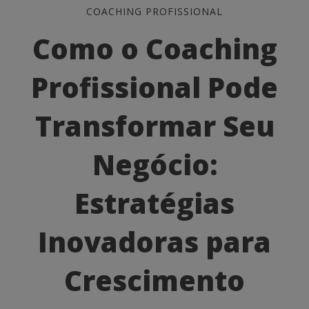
Como
COACHING PROFISSIONAL
o
Como o Coaching
Coaching
Profissional Pode
Profissional
Pode
Transformar Seu
Transformar
Negócio:
Seu
Estratégias
Negócio:
Estratégias
Inovadoras para
Inovadoras
Crescimento
para
Crescimento