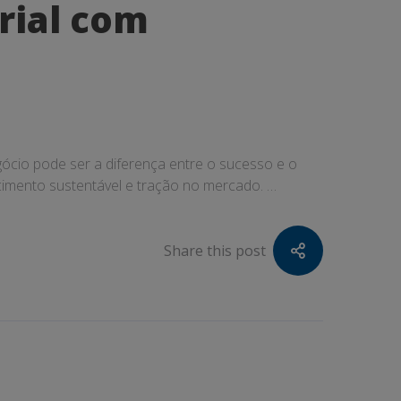
rial com
ócio pode ser a diferença entre o sucesso e o
cimento sustentável e tração no mercado. …
Share this post