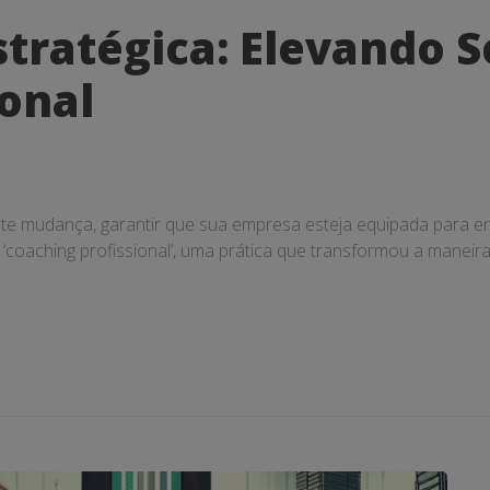
tratégica: Elevando 
ional
e mudança, garantir que sua empresa esteja equipada para e
 ‘coaching profissional’, uma prática que transformou a mane