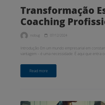
Transformação Es
Coaching Profiss
nobug
07/12/2024
Introdução Em um mundo empresarial em constant
vantagem – é uma necessidade. É aqui que entra o
Read more