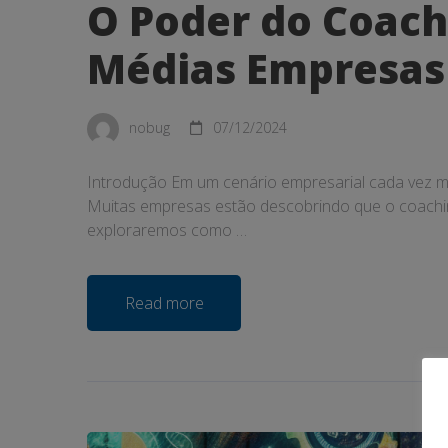
O Poder do Coach
Médias Empresas
nobug
07/12/2024
Introdução Em um cenário empresarial cada vez mai
Muitas empresas estão descobrindo que o coaching, 
exploraremos como …
Read more