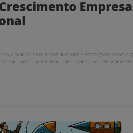
 Crescimento Empresa
ional
oje, alavancar os recursos humanos e estratégicos de um neg
ofissional tornou-se essencial para empresas que buscam cres