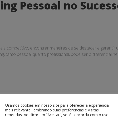
ing Pessoal no Suces
s competitivo, encontrar maneiras de se destacar e garantir 
tanto pessoal quanto profissional, pode ser o diferencial nece
Usamos cookies em nosso site para oferecer a experiência
mais relevante, lembrando suas preferências e visitas
repetidas. Ao clicar em “Aceitar”, você concorda com o uso