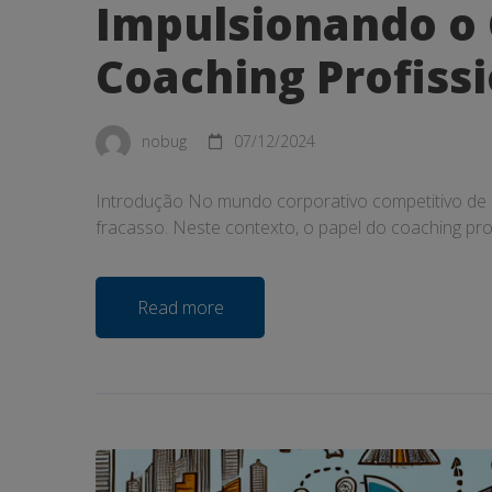
Impulsionando o
Coaching Profiss
nobug
07/12/2024
Introdução No mundo corporativo competitivo de h
fracasso. Neste contexto, o papel do coaching pr
Read more