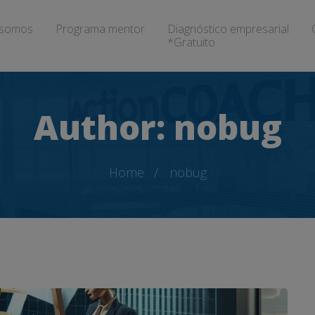
somos
Programa mentor
Diagnóstico empresarial
*Gratuito
Author:
nobug
Home
nobug