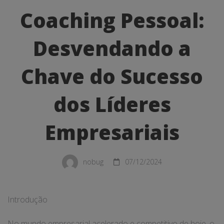
Pessoal:
Coaching Pessoal:
Desvendando
Desvendando a
a
Chave
Chave do Sucesso
do
dos Líderes
Sucesso
Empresariais
dos
Líderes
nobug
07/12/2024
Empresariais
Introdução
No mundo empresarial acelerado e competitivo de hoje, o