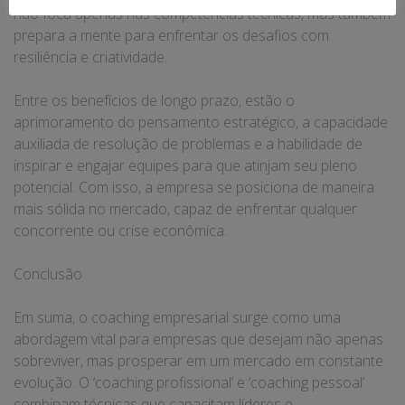
não foca apenas nas competências técnicas, mas também
prepara a mente para enfrentar os desafios com
resiliência e criatividade.
Entre os benefícios de longo prazo, estão o
aprimoramento do pensamento estratégico, a capacidade
auxiliada de resolução de problemas e a habilidade de
inspirar e engajar equipes para que atinjam seu pleno
potencial. Com isso, a empresa se posiciona de maneira
mais sólida no mercado, capaz de enfrentar qualquer
concorrente ou crise econômica.
Conclusão
Em suma, o coaching empresarial surge como uma
abordagem vital para empresas que desejam não apenas
sobreviver, mas prosperar em um mercado em constante
evolução. O ‘coaching profissional’ e ‘coaching pessoal’
combinam técnicas que capacitam líderes e