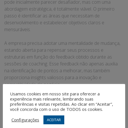
pode inicialmente parecer desafiador, mas com uma
abordagem estratégica, é totalmente viável. O primeiro
passo é identificar as áreas que necessitam de
desenvolvimento e estabelecer objetivos claros e
mensuráveis.
A empresa precisa adotar uma mentalidade de mudança,
estando aberta para repensar seus processos e
estruturas em função do feedback obtido durante as
sessões de coaching. Esse feedback não apenas auxilia
na identificação de pontos a melhorar, mas também
proporciona insights valiosos para a inovação e
competitividade do negócio.
Usamos cookies em nosso site para oferecer a
Benefícios em Longo Prazo do Coaching Empresarial
experiência mais relevante, lembrando suas
preferências e visitas repetidas. Ao clicar em “Aceitar”,
você concorda com o uso de TODOS os cookies.
Aqueles que abraçam o coaching empresarial
frequentemente percebem um aumento significativo no
Configurações
ACEITAR
desempenho e nos resultados. Isso porque o coaching