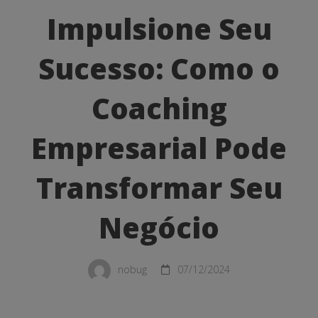
Seu
Impulsione Seu
Sucesso:
Sucesso: Como o
Como
o
Coaching
Coaching
Empresarial Pode
Empresarial
Transformar Seu
Pode
Transformar
Negócio
Seu
Negócio
nobug
07/12/2024