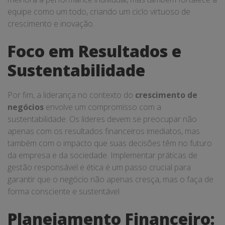
equipe como um todo, criando um ciclo virtuoso de
crescimento e inovação.
Foco em Resultados e
Sustentabilidade
Por fim, a liderança no contexto do
crescimento de
negócios
envolve um compromisso com a
sustentabilidade. Os líderes devem se preocupar não
apenas com os resultados financeiros imediatos, mas
também com o impacto que suas decisões têm no futuro
da empresa e da sociedade. Implementar práticas de
gestão responsável e ética é um passo crucial para
garantir que o negócio não apenas cresça, mas o faça de
forma consciente e sustentável.
Planejamento Financeiro: