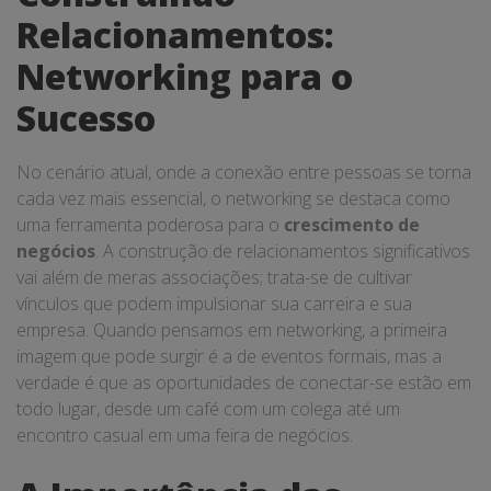
Relacionamentos:
Networking para o
Sucesso
No cenário atual, onde a conexão entre pessoas se torna
cada vez mais essencial, o networking se destaca como
uma ferramenta poderosa para o
crescimento de
negócios
. A construção de relacionamentos significativos
vai além de meras associações; trata-se de cultivar
vínculos que podem impulsionar sua carreira e sua
empresa. Quando pensamos em networking, a primeira
imagem que pode surgir é a de eventos formais, mas a
verdade é que as oportunidades de conectar-se estão em
todo lugar, desde um café com um colega até um
encontro casual em uma feira de negócios.