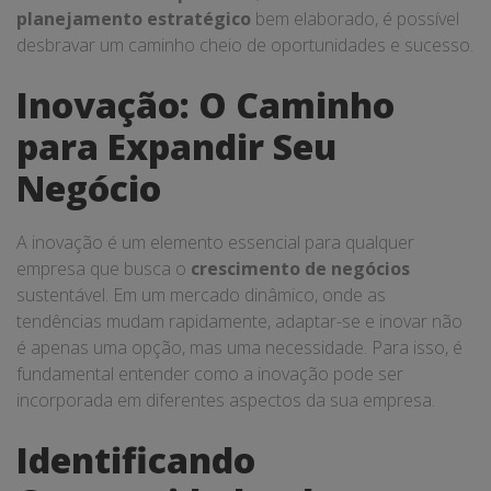
planejamento estratégico
bem elaborado, é possível
desbravar um caminho cheio de oportunidades e sucesso.
Inovação: O Caminho
para Expandir Seu
Negócio
A inovação é um elemento essencial para qualquer
empresa que busca o
crescimento de negócios
sustentável. Em um mercado dinâmico, onde as
tendências mudam rapidamente, adaptar-se e inovar não
é apenas uma opção, mas uma necessidade. Para isso, é
fundamental entender como a inovação pode ser
incorporada em diferentes aspectos da sua empresa.
Identificando