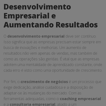
Desenvolvimento
Empresarial e
Aumentando Resultados
O
desenvolvimento empresarial
deve ser contínuo.
Isso significa que as empresas precisam estar sempre em
busca de inovações e melhorias. Um aumento de
resultados não vem apenas de vendas, mas também de
como as operações são geridas. É vital que as empresas
adotem uma mentalidade de aprendizado constante, onde
cada erro é visto como uma oportunidade de crescimento.
Por fim, o
crescimento de negócios
é um processo que
exige dedicação, análise cuidadosa e a disposição de
adaptar-se às mudanças do mercado. Com as
ferramentas adequadas, como o
coaching empresarial
e a
consultoria empresarial
, aliado a um