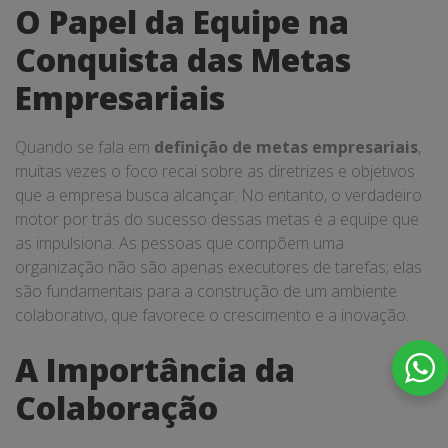
O Papel da Equipe na
Conquista das Metas
Empresariais
Quando se fala em
definição de metas empresariais
,
muitas vezes o foco recai sobre as diretrizes e objetivos
que a empresa busca alcançar. No entanto, o verdadeiro
motor por trás do sucesso dessas metas é a equipe que
as impulsiona. As pessoas que compõem uma
organização não são apenas executores de tarefas; elas
são fundamentais para a construção de um ambiente
colaborativo, que favorece o crescimento e a inovação.
A Importância da
Colaboração