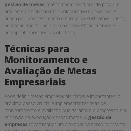
gestão de metas
, mas também contribuindo para um
ambiente de trabalho mais colaborativo e produtivo. A
busca por um crescimento empresarial sustentável passa,
necessariamente, pela forma como estabelecemos e
acompanhamos nossos objetivos.
Técnicas para
Monitoramento e
Avaliação de Metas
Empresariais
Após definir metas empresariais claras e impactantes, o
próximo passo crucial é implementar técnicas de
monitoramento e avaliação que garantam o progresso e a
eficiência na execução dessas metas. A
gestão de
empresas
eficaz requer um acompanhamento constante,