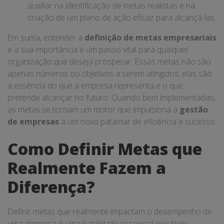
auxiliar na identificação de metas realistas e na
criação de um plano de ação eficaz para alcançá-las.
Em suma, entender a
definição de metas empresariais
e a sua importância é um passo vital para qualquer
organização que deseja prosperar. Essas metas não são
apenas números ou objetivos a serem atingidos; elas são
a essência do que a empresa representa e o que
pretende alcançar no futuro. Quando bem implementadas,
as metas se tornam um motor que impulsiona a
gestão
de empresas
a um novo patamar de eficiência e sucesso.
Como Definir Metas que
Realmente Fazem a
Diferença?
Definir metas que realmente impactam o desempenho de
uma empresa é uma habilidade essencial que todo