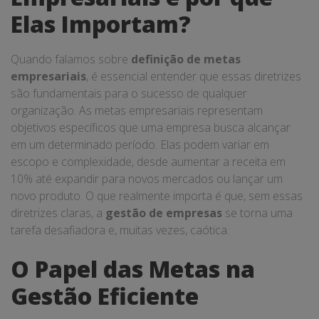
Elas Importam?
Quando falamos sobre
definição de metas
empresariais
, é essencial entender que essas diretrizes
são fundamentais para o sucesso de qualquer
organização. As metas empresariais representam
objetivos específicos que uma empresa busca alcançar
em um determinado período. Elas podem variar em
escopo e complexidade, desde aumentar a receita em
10% até expandir para novos mercados ou lançar um
novo produto. O que realmente importa é que, sem essas
diretrizes claras, a
gestão de empresas
se torna uma
tarefa desafiadora e, muitas vezes, caótica.
O Papel das Metas na
Gestão Eficiente