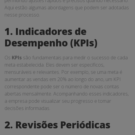
permitindo ajustes rápidos e precisos quando necessário.
Aqui estão algumas abordagens que podem ser adotadas
nesse processo.
1. Indicadores de
Desempenho (KPIs)
Os
KPIs
são fundamentais para medir o sucesso de cada
meta estabelecida. Eles devem ser específicos,
mensuráveis e relevantes. Por exemplo, se uma meta é
aumentar as vendas em 20% ao longo do ano, um KPI
correspondente pode ser o número de novas contas
abertas mensalmente. Acompanhando esses indicadores,
a empresa pode visualizar seu progresso e tomar
decisões informadas.
2. Revisões Periódicas