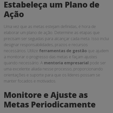
Estabeleça um Plano de
Ação
Uma vez que as metas estejam definidas, é hora de
elaborar um plano de ação. Determine as etapas que
precisam ser seguidas para alcançar cada meta. Isso inclui
designar responsabilidades, prazos e recursos
necessários. Utilize
ferramentas de gestão
que ajudem
a monitorar o progresso das metas e façam ajustes
quando necessário. A
mentoria empresarial
pode ser
uma excelente aliada nesse processo, proporcionando
orientações e suporte para que os líderes possam se
manter focados e motivados.
Monitore e Ajuste as
Metas Periodicamente