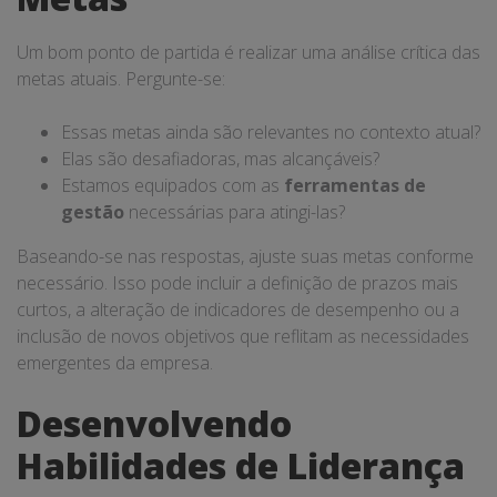
Um bom ponto de partida é realizar uma análise crítica das
metas atuais. Pergunte-se:
Essas metas ainda são relevantes no contexto atual?
Elas são desafiadoras, mas alcançáveis?
Estamos equipados com as
ferramentas de
gestão
necessárias para atingi-las?
Baseando-se nas respostas, ajuste suas metas conforme
necessário. Isso pode incluir a definição de prazos mais
curtos, a alteração de indicadores de desempenho ou a
inclusão de novos objetivos que reflitam as necessidades
emergentes da empresa.
Desenvolvendo
Habilidades de Liderança