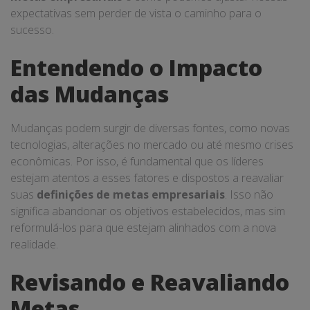
expectativas sem perder de vista o caminho para o
sucesso.
Entendendo o Impacto
das Mudanças
Mudanças podem surgir de diversas fontes, como novas
tecnologias, alterações no mercado ou até mesmo crises
econômicas. Por isso, é fundamental que os líderes
estejam atentos a esses fatores e dispostos a reavaliar
suas
definições de metas empresariais
. Isso não
significa abandonar os objetivos estabelecidos, mas sim
reformulá-los para que estejam alinhados com a nova
realidade.
Revisando e Reavaliando
Metas