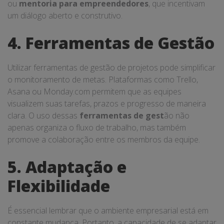
ou
mentoria para empreendedores
, que incentivam
um diálogo aberto e construtivo.
4. Ferramentas de Gestão
Utilizar ferramentas de gestão de projetos pode simplificar
o monitoramento de metas. Plataformas como Trello,
Asana ou Monday.com permitem que as equipes
visualizem suas tarefas, prazos e progresso de maneira
clara. O uso dessas
ferramentas de gest
ão não
apenas organiza o fluxo de trabalho, mas também
promove a colaboração entre os membros da equipe.
5. Adaptação e
Flexibilidade
É essencial lembrar que o ambiente empresarial está em
constante mudança. Portanto, a capacidade de se adaptar