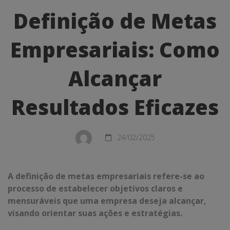
de
Definição de Metas
Metas
Empresariais: Como
Empresariais:
Como
Alcançar
Alcançar
Resultados Eficazes
Resultados
Eficazes
24/02/2025
A definição de metas empresariais refere-se ao
processo de estabelecer objetivos claros e
mensuráveis que uma empresa deseja alcançar,
visando orientar suas ações e estratégias.