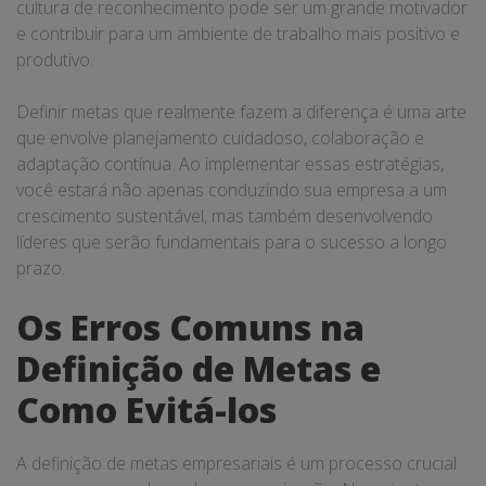
cultura de reconhecimento pode ser um grande motivador
e contribuir para um ambiente de trabalho mais positivo e
produtivo.
Definir metas que realmente fazem a diferença é uma arte
que envolve planejamento cuidadoso, colaboração e
adaptação contínua. Ao implementar essas estratégias,
você estará não apenas conduzindo sua empresa a um
crescimento sustentável, mas também desenvolvendo
líderes que serão fundamentais para o sucesso a longo
prazo.
Os Erros Comuns na
Definição de Metas e
Como Evitá-los
A definição de metas empresariais é um processo crucial