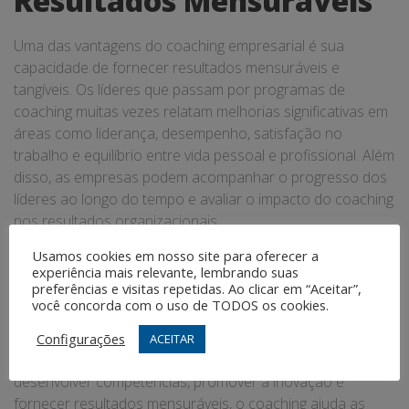
Resultados Mensuráveis
Uma das vantagens do coaching empresarial é sua
capacidade de fornecer resultados mensuráveis ​​e
tangíveis. Os líderes que passam por programas de
coaching muitas vezes relatam melhorias significativas em
áreas como liderança, desempenho, satisfação no
trabalho e equilíbrio entre vida pessoal e profissional. Além
disso, as empresas podem acompanhar o progresso dos
líderes ao longo do tempo e avaliar o impacto do coaching
nos resultados organizacionais.
Usamos cookies em nosso site para oferecer a
Conclusão
experiência mais relevante, lembrando suas
preferências e visitas repetidas. Ao clicar em “Aceitar”,
você concorda com o uso de TODOS os cookies.
O coaching empresarial é uma ferramenta poderosa para
o desenvolvimento de líderes internos e o fortalecimento
Configurações
ACEITAR
das organizações como um todo. Ao identificar talentos,
desenvolver competências, promover a inovação e
fornecer resultados mensuráveis, o coaching ajuda as