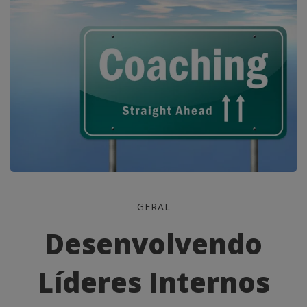
Desenvolvendo
GERAL
Líderes
Desenvolvendo
Internos
Líderes Internos
com