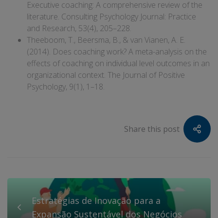
Executive coaching: A comprehensive review of the
literature. Consulting Psychology Journal: Practice
and Research, 53(4), 205–228.
Theeboom, T., Beersma, B., & van Vianen, A. E.
(2014). Does coaching work? A meta-analysis on the
effects of coaching on individual level outcomes in an
organizational context. The Journal of Positive
Psychology, 9(1), 1–18.
Share this post
Estratégias de Inovação para a
Expansão Sustentável dos Negócios