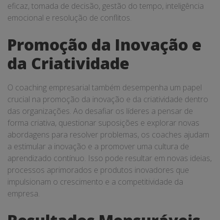
eficaz, tomada de decisão, gestão do tempo, inteligência
emocional e resolução de conflitos.
Promoção da Inovação e
da Criatividade
O coaching empresarial também desempenha um papel
crucial na promoção da inovação e da criatividade dentro
das organizações. Ao desafiar os líderes a pensar de
forma criativa, questionar suposições e explorar novas
abordagens para resolver problemas, os coaches ajudam
a estimular a inovação e a promover uma cultura de
aprendizado contínuo. Isso pode resultar em novas ideias,
processos aprimorados e produtos inovadores que
impulsionam o crescimento e a competitividade da
empresa.