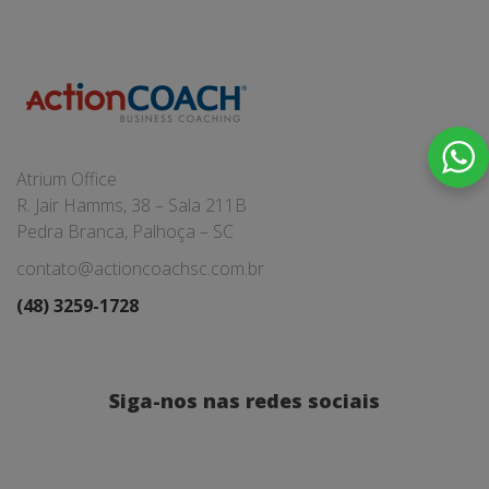
Atrium Office
R. Jair Hamms, 38 – Sala 211B
Pedra Branca, Palhoça – SC
contato@actioncoachsc.com.br
(48) 3259-1728
Siga-nos nas redes sociais