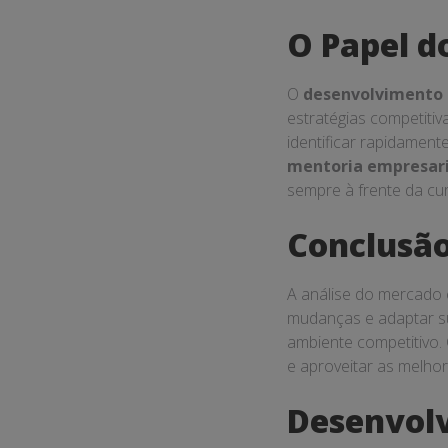
O Papel d
O
desenvolvimento 
estratégias competiti
identificar rapidamen
mentoria empresari
sempre à frente da cur
Conclusã
A análise do mercado 
mudanças e adaptar s
ambiente competitivo.
e aproveitar as melho
Desenvol