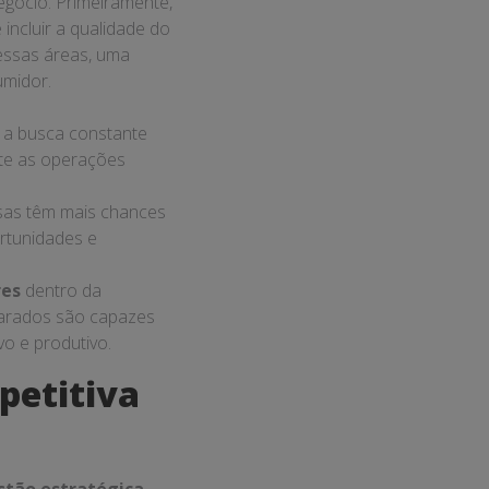
egócio. Primeiramente,
incluir a qualidade do
nessas áreas, uma
umidor.
 a busca constante
ente as operações
sas têm mais chances
rtunidades e
res
dentro da
parados são capazes
o e produtivo.
petitiva