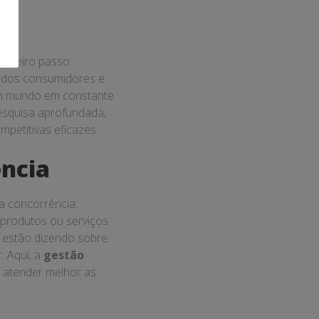
rimeiro passo
s dos consumidores e
um mundo em constante
esquisa aprofundada,
petitivas eficazes.
ência
a concorrência.
 produtos ou serviços
 estão dizendo sobre
. Aqui, a
gestão
a atender melhor as