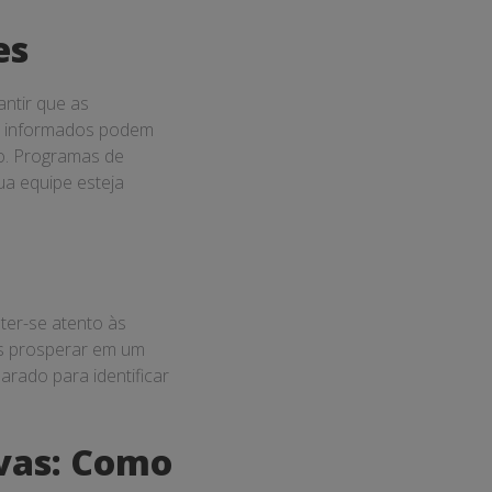
es
ntir que as
 e informados podem
io. Programas de
ua equipe esteja
ter-se atento às
as prosperar em um
rado para identificar
vas: Como