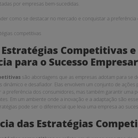
otadas por empresas bem-sucedidas.
der como se destacar no mercado e conquistar a preferência
 Estratégias Competitivas e
ia para o Sucesso Empresar
etitivas
são abordagens que as empresas adotam para se d
 dinâmico e desafiador. Elas envolvem um conjunto de ações 
 a preferência dos consumidores, mas também garantir uma p
tes. Em um ambiente onde a inovação e a adaptação são essen
ratégias pode ser o diferencial que leva uma empresa ao suces
cia das Estratégias Competi