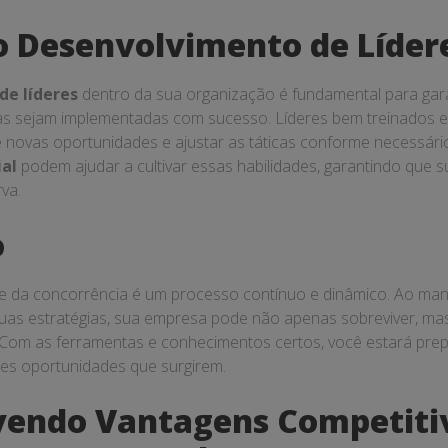
o Desenvolvimento de Líder
de líderes
dentro da sua organização é fundamental para gara
vas sejam implementadas com sucesso. Líderes bem treinados
te novas oportunidades e ajustar as táticas conforme necessár
al
podem ajudar a cultivar essas habilidades, garantindo que s
va.
o
e da concorrência é um processo contínuo e dinâmico. Ao man
uas estratégias, sua empresa pode não apenas sobreviver, m
 Com as ferramentas e conhecimentos certos, você estará prepa
res oportunidades que surgirem.
vendo Vantagens Competiti