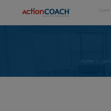
Quem 
Home
Gera