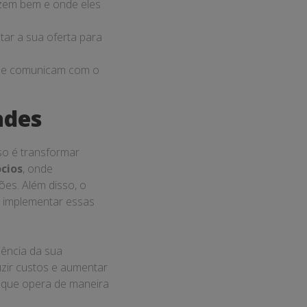
azem bem e onde eles
tar a sua oferta para
 se comunicam com o
ades
so é transformar
cios
, onde
ões. Além disso, o
 implementar essas
iência da sua
zir custos e aumentar
a que opera de maneira