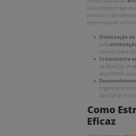
A importância das
est
elas permitem que as 
produto, o atendiment
empresa pode se torna
Otimização de 
pela
otimização
internas para red
Crescimento e
de alcançar um
expandindo sua 
Desenvolviment
organização tam
de inspirar e mo
Como Estr
Eficaz