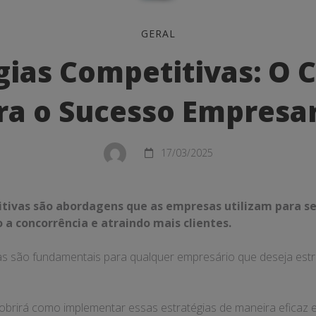
as
GERAL
vas:
gias Competitivas: O
ra o Sucesso Empresar
17/03/2025
tivas são abordagens que as empresas utilizam para se
al
a concorrência e atraindo mais clientes.
vas são fundamentais para qualquer empresário que deseja estr
obrirá como implementar essas estratégias de maneira eficaz e