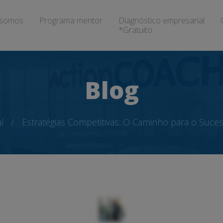
somos
Programa mentor
Diagnóstico empresarial
*Gratuito
Blog
l
Estratégias Competitivas: O Caminho para o Suce