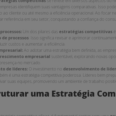
ratégias competitivas
se reflete em diversos aspectos do n
empresas identifiquem suas vantagens comparativas. Isso pode 
o ao cliente ou até mesmo a eficiência operacional. Ao focar 
r referência em seu setor, conquistando a confiança do cons
processos:
Um dos pilares das
estratégias competitivas
é
 de processos
. Isso significa revisar e aprimorar continuam
uzir custos e aumentar a eficiência.
mpresarial:
Ao adotar uma estratégia bem definida, as empre
crescimento empresarial
sustentável, explorando novas opo
presença no mercado.
o de líderes:
O investimento no
desenvolvimento de líde
bém é uma estratégia competitiva poderosa. Líderes bem pre
tivar suas equipes, promovendo um ambiente de trabalho positiv
uturar uma Estratégia Com