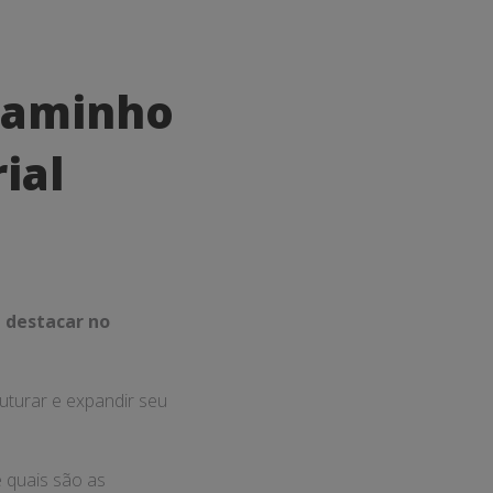
 Caminho
ial
 destacar no
uturar e expandir seu
 quais são as