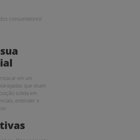
 dos consumidores!
 sua
ial
estacar em um
planejadas que visam
osição sólida em
ciais, entender e
so.
tivas