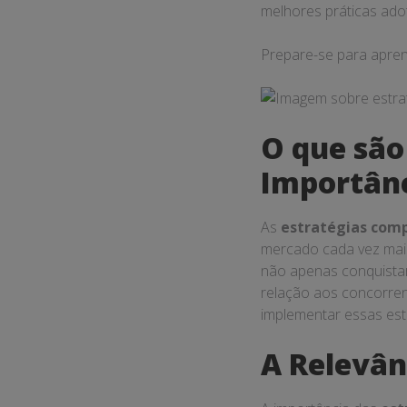
melhores práticas ad
Prepare-se para apren
O que são
Importânc
As
estratégias comp
mercado cada vez mais
não apenas conquistar
relação aos concorren
implementar essas est
A Relevân