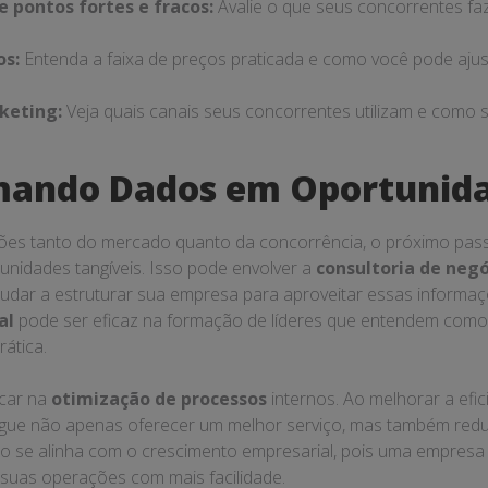
e pontos fortes e fracos:
Avalie o que seus concorrentes f
os:
Entenda a faixa de preços praticada e como você pode ajus
keting:
Veja quais canais seus concorrentes utilizam e como
mando Dados em Oportunid
ões tanto do mercado quanto da concorrência, o próximo pas
nidades tangíveis. Isso pode envolver a
consultoria de negó
judar a estruturar sua empresa para aproveitar essas informaç
al
pode ser eficaz na formação de líderes que entendem como
rática.
car na
otimização de processos
internos. Ao melhorar a efic
gue não apenas oferecer um melhor serviço, mas também redu
so se alinha com o crescimento empresarial, pois uma empres
 suas operações com mais facilidade.