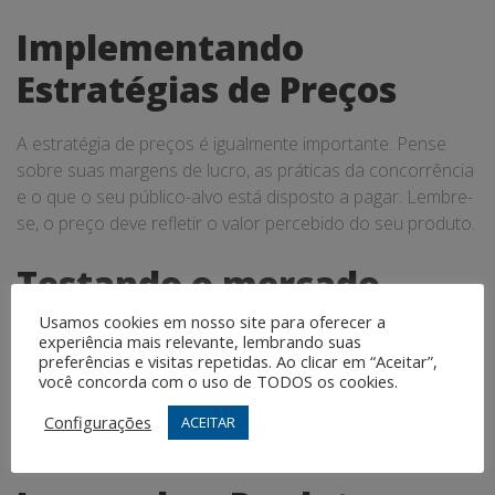
Implementando
Estratégias de Preços
A estratégia de preços é igualmente importante. Pense
sobre suas margens de lucro, as práticas da concorrência
e o que o seu público-alvo está disposto a pagar. Lembre-
se, o preço deve refletir o valor percebido do seu produto.
Testando o mercado
Usamos cookies em nosso site para oferecer a
O teste do mercado pode fornecer dados valiosos sobre
experiência mais relevante, lembrando suas
preferências e visitas repetidas. Ao clicar em “Aceitar”,
como o seu produto provavelmente será recebido pelo
você concorda com o uso de TODOS os cookies.
público. O feedback coletado durante o teste do mercado
pode te ajudar a fazer ajustes finais antes do lançamento
Configurações
ACEITAR
oficial.