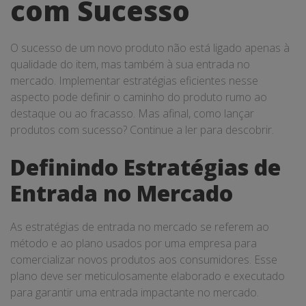
com Sucesso
O sucesso de um novo produto não está ligado apenas à
qualidade do item, mas também à sua entrada no
mercado. Implementar estratégias eficientes nesse
aspecto pode definir o caminho do produto rumo ao
destaque ou ao fracasso. Mas afinal, como lançar
produtos com sucesso? Continue a ler para descobrir.
Definindo Estratégias de
Entrada no Mercado
As estratégias de entrada no mercado se referem ao
método e ao plano usados ​​por uma empresa para
comercializar novos produtos aos consumidores. Esse
plano deve ser meticulosamente elaborado e executado
para garantir uma entrada impactante no mercado.