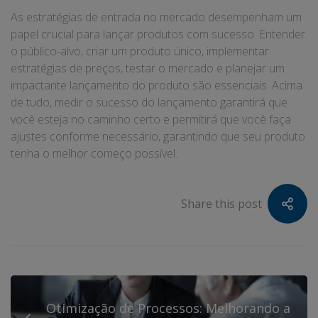
As estratégias de entrada no mercado desempenham um
papel crucial para lançar produtos com sucesso. Entender
o público-alvo, criar um produto único, implementar
estratégias de preços, testar o mercado e planejar um
impactante lançamento do produto são essenciais. Acima
de tudo, medir o sucesso do lançamento garantirá que
você esteja no caminho certo e permitirá que você faça
ajustes conforme necessário, garantindo que seu produto
tenha o melhor começo possível.
Share this post
Otimização de Processos: Melhorando a