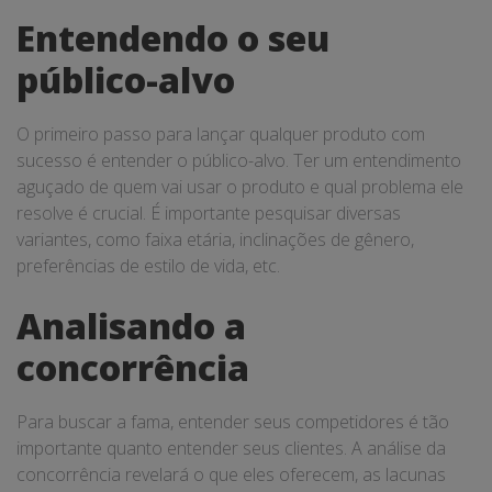
Entendendo o seu
público-alvo
O primeiro passo para lançar qualquer produto com
sucesso é entender o público-alvo. Ter um entendimento
aguçado de quem vai usar o produto e qual problema ele
resolve é crucial. É importante pesquisar diversas
variantes, como faixa etária, inclinações de gênero,
preferências de estilo de vida, etc.
Analisando a
concorrência
Para buscar a fama, entender seus competidores é tão
importante quanto entender seus clientes. A análise da
concorrência revelará o que eles oferecem, as lacunas