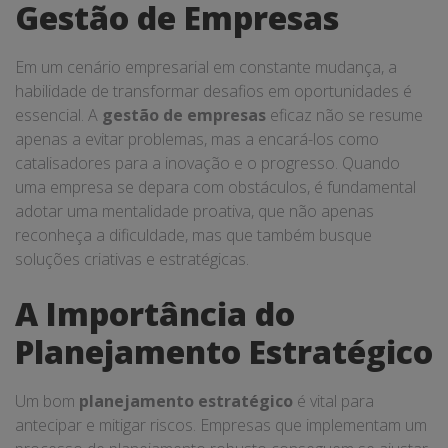
Gestão de Empresas
Em um cenário empresarial em constante mudança, a
habilidade de transformar desafios em oportunidades é
essencial. A
gestão de empresas
eficaz não se resume
apenas a evitar problemas, mas a encará-los como
catalisadores para a inovação e o progresso. Quando
uma empresa se depara com obstáculos, é fundamental
adotar uma mentalidade proativa, que não apenas
reconheça a dificuldade, mas que também busque
soluções criativas e estratégicas.
A Importância do
Planejamento Estratégico
Um bom
planejamento estratégico
é vital para
antecipar e mitigar riscos. Empresas que implementam um