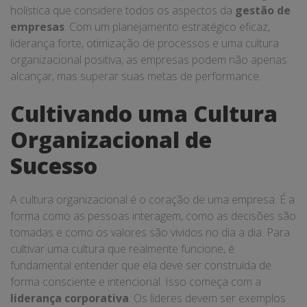
holística que considere todos os aspectos da
gestão de
empresas
. Com um planejamento estratégico eficaz,
liderança forte, otimização de processos e uma cultura
organizacional positiva, as empresas podem não apenas
alcançar, mas superar suas metas de performance.
Cultivando uma Cultura
Organizacional de
Sucesso
A cultura organizacional é o coração de uma empresa. É a
forma como as pessoas interagem, como as decisões são
tomadas e como os valores são vividos no dia a dia. Para
cultivar uma cultura que realmente funcione, é
fundamental entender que ela deve ser construída de
forma consciente e intencional. Isso começa com a
liderança corporativa
. Os líderes devem ser exemplos