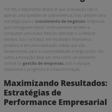
Por fim, é importante destacar que a inovação não é
apenas uma questão de sobrevivência, mas também uma
estratégia para o
crescimento de negócios
. Empresas
que conseguem inovar continuamente tendem a
conquistar uma maior fatia do mercado e a fidelizar
clientes. Isso se traduz em resultados financeiros
positivos e em uma reputação sólida, que são
fundamentais para a sustentabilidade a longo prazo. Em
suma, a inovação deve ser vista como um elemento
central na
gestão de empresas
, pois é ela que
impulsiona o progresso e a transformação.
Maximizando Resultados:
Estratégias de
Performance Empresarial