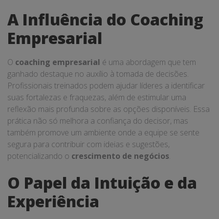
A Influência do Coaching
Empresarial
O
coaching empresarial
é uma abordagem que tem
ganhado destaque no auxílio à tomada de decisões.
Profissionais treinados podem ajudar líderes a identificar
suas fortalezas e fraquezas, além de estimular uma
reflexão mais profunda sobre as opções disponíveis. Essa
prática não só melhora a confiança do decisor, mas
também promove um ambiente onde a equipe se sente
segura para contribuir com ideias e sugestões,
potencializando o
crescimento de negócios
.
O Papel da Intuição e da
Experiência