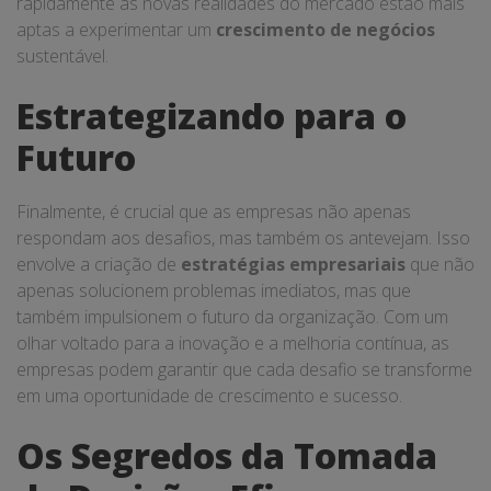
rapidamente às novas realidades do mercado estão mais
aptas a experimentar um
crescimento de negócios
sustentável.
Estrategizando para o
Futuro
Finalmente, é crucial que as empresas não apenas
respondam aos desafios, mas também os antevejam. Isso
envolve a criação de
estratégias empresariais
que não
apenas solucionem problemas imediatos, mas que
também impulsionem o futuro da organização. Com um
olhar voltado para a inovação e a melhoria contínua, as
empresas podem garantir que cada desafio se transforme
em uma oportunidade de crescimento e sucesso.
Os Segredos da Tomada