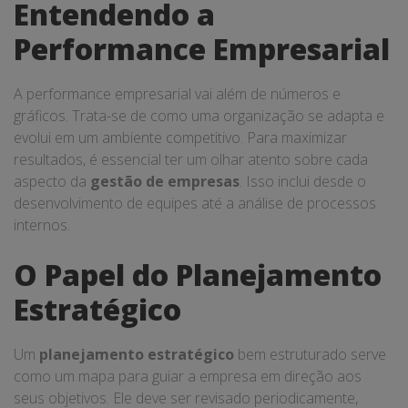
Entendendo a
Performance Empresarial
A performance empresarial vai além de números e
gráficos. Trata-se de como uma organização se adapta e
evolui em um ambiente competitivo. Para maximizar
resultados, é essencial ter um olhar atento sobre cada
aspecto da
gestão de empresas
. Isso inclui desde o
desenvolvimento de equipes até a análise de processos
internos.
O Papel do Planejamento
Estratégico
Um
planejamento estratégico
bem estruturado serve
como um mapa para guiar a empresa em direção aos
seus objetivos. Ele deve ser revisado periodicamente,