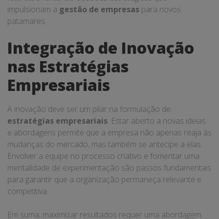
impulsionam a
gestão de empresas
para novos
patamares.
Integração de Inovação
nas Estratégias
Empresariais
A inovação deve ser um pilar na formulação de
estratégias empresariais
. Estar aberto a novas ideias
e abordagens permite que a empresa não apenas reaja às
mudanças do mercado, mas também se antecipe a elas.
Envolver a equipe no processo criativo e fomentar uma
mentalidade de experimentação são passos fundamentais
para garantir que a organização permaneça relevante e
competitiva.
Em suma, maximizar resultados requer uma abordagem