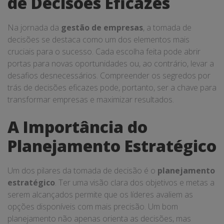
de Decisões Eficazes
Na jornada da
gestão de empresas
, a tomada de
decisões se destaca como um dos elementos mais
cruciais para o sucesso. Cada escolha feita pode abrir
portas para novas oportunidades ou, ao contrário, levar a
desafios desnecessários. Compreender os segredos por
trás de decisões eficazes pode, portanto, ser a chave para
transformar empresas e maximizar resultados.
A Importância do
Planejamento Estratégico
Um dos pilares da tomada de decisão é o
planejamento
estratégico
. Ter uma visão clara dos objetivos e metas a
serem alcançados permite que os líderes avaliem as
opções disponíveis com mais precisão. Um bom
planejamento não apenas orienta as decisões, mas