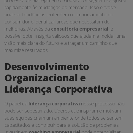
processo de planejamento robusto conseguem se ajustar
rapidamente às mudanças do mercado. Isso envolve
analisar tendências, entender o comportamento do
consumidor e identificar áreas que necessitam de
melhorias. Através da
consultoria empresarial
, é
possível obter insights valiosos que ajudam a moldar uma
visão mais clara do futuro e a traçar um caminho que
maximize resultados.
Desenvolvimento
Organizacional e
Liderança Corporativa
O papel da
liderança corporativa
nesse processo não
pode ser subestimado. Líderes que inspiram e motivam
suas equipes criam um ambiente onde todos se sentem
capacitados a contribuir para a solução de problemas.
Investir em
coaching empresarial
pode potencializar