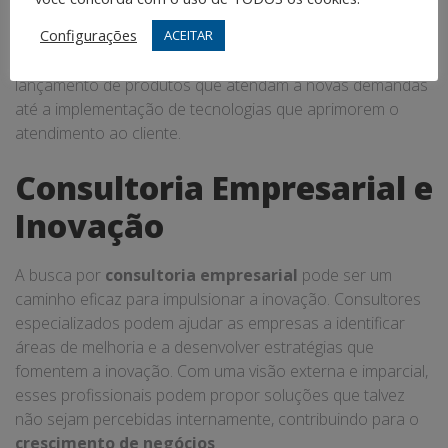
tendências do mercado e das necessidades dos
Configurações
ACEITAR
consumidores, as empresas podem identificar
oportunidades para inovar. Isso pode incluir desde o
lançamento de produtos que atendam a novas demandas
até a implementação de tecnologias que aprimorem o
atendimento ao cliente.
Consultoria Empresarial e
Inovação
A busca por
consultoria empresarial
pode ser um
caminho eficaz para impulsionar a inovação. Consultores
especializados podem ajudar as empresas a identificar
áreas de melhoria e a desenvolver estratégias que
fomentem a inovação. Com uma visão externa e imparcial,
esses profissionais podem propor soluções que talvez
não sejam percebidas internamente, contribuindo para o
crescimento de negócios
.