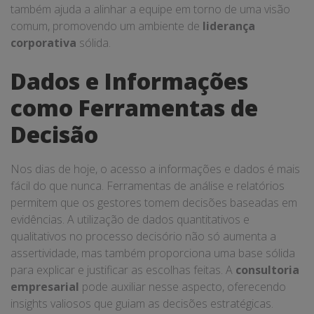
também ajuda a alinhar a equipe em torno de uma visão
comum, promovendo um ambiente de
liderança
corporativa
sólida.
Dados e Informações
como Ferramentas de
Decisão
Nos dias de hoje, o acesso a informações e dados é mais
fácil do que nunca. Ferramentas de análise e relatórios
permitem que os gestores tomem decisões baseadas em
evidências. A utilização de dados quantitativos e
qualitativos no processo decisório não só aumenta a
assertividade, mas também proporciona uma base sólida
para explicar e justificar as escolhas feitas. A
consultoria
empresarial
pode auxiliar nesse aspecto, oferecendo
insights valiosos que guiam as decisões estratégicas.