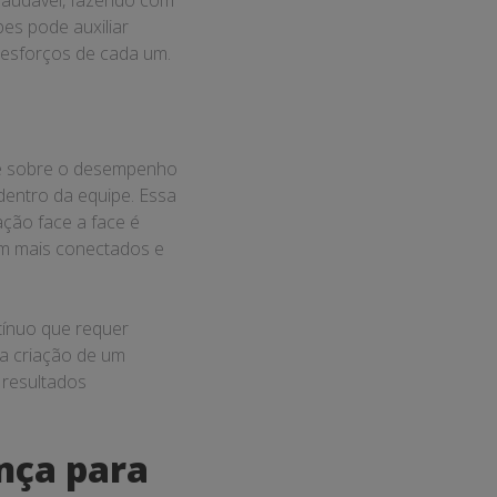
 saudável, fazendo com
es pode auxiliar
 esforços de cada um.
nte sobre o desempenho
dentro da equipe. Essa
ação face a face é
tam mais conectados e
ínuo que requer
na criação de um
 resultados
nça para