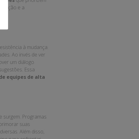
quipes
que priorizem
boração e a
resistência à mudança.
des. Ao invés de ver
over um diálogo
sugestões. Essa
de equipes de alta
ue surgem. Programas
primorar suas
dversas. Além disso,