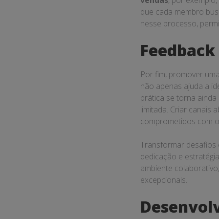
vendas
, por exemplo,
que cada membro busqu
nesse processo, permi
Feedback
Por fim, promover uma
não apenas ajuda a ide
prática se torna ainda
limitada. Criar canai
comprometidos com os
Transformar desafios
dedicação e estratégi
ambiente colaborativo
excepcionais.
Desenvolv