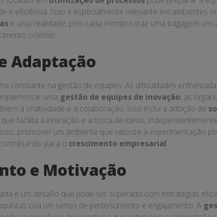
os focados em
otimização de processos
pode preparar a equ
e e eficiência. Isso é especialmente relevante em ambientes 
das
é uma realidade, pois cada membro traz uma bagagem únic
imento coletivo.
 e Adaptação
ma constante na gestão de equipes. As dificuldades enfrentada
o implementar uma
gestão de equipes de inovação
, as organ
ivem a criatividade e a colaboração. Isso inclui a adoção de
so
que facilita a interação e a troca de ideias, independentement
isso, promover um ambiente que valorize a experimentação po
 contribuindo para o
crescimento empresarial
.
nto e Motivação
ada é um desafio que pode ser superado com estratégias efic
quistas cria um senso de pertencimento e engajamento. A
ges