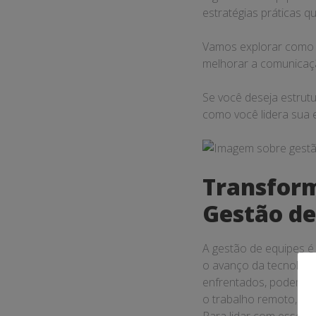
estratégias práticas 
Vamos explorar como u
melhorar a comunicaçã
Se você deseja estrut
como você lidera sua 
Transfor
Gestão de
A gestão de equipes é
o avanço da tecnologi
enfrentados, podem se
o trabalho remoto, qu