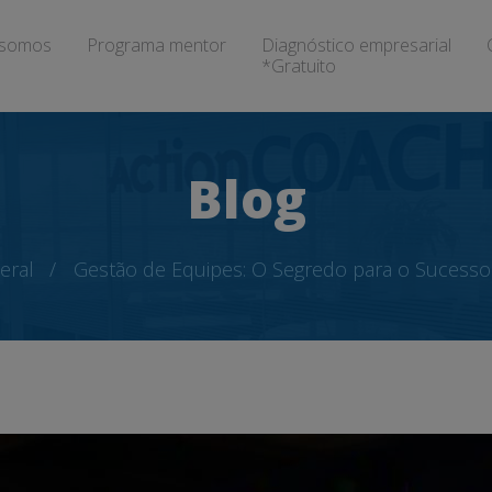
somos
Programa mentor
Diagnóstico empresarial
*Gratuito
Blog
eral
Gestão de Equipes: O Segredo para o Sucesso