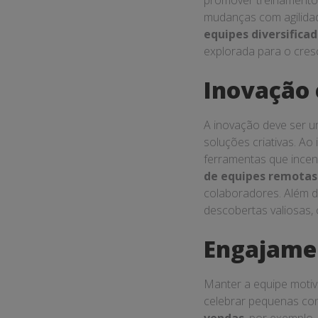
promover treinament
mudanças com agilidad
equipes diversifica
explorada para o cresc
Inovação
A inovação deve ser u
soluções criativas. A
ferramentas que incent
de equipes remotas
colaboradores. Além d
descobertas valiosas,
Engajame
Manter a equipe motiv
celebrar pequenas con