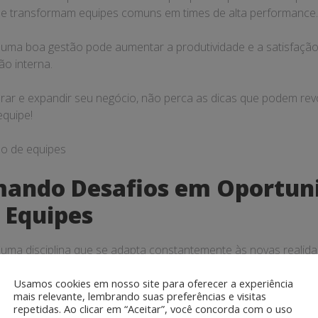
que transformam equipes comuns em times de alta performance.
ma boa gestão pode aumentar a produtividade e a satisfação 
o interna.
urar e expandir seu negócio, não perca as dicas que podem rev
equipe!
mando Desafios em Oportun
 Equipes
 uma disciplina que se adapta constantemente às novas reali
a e as mudanças nas dinâmicas de trabalho, surgem desafios 
Usamos cookies em nosso site para oferecer a experiência
 transformar em grandes oportunidades. Um exemplo claro dis
mais relevante, lembrando suas preferências e visitas
e trouxe à tona a necessidade de uma
gestão de equipes r
repetidas. Ao clicar em “Aceitar”, você concorda com o uso