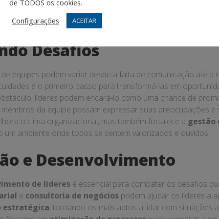
enário, é fundamental desenvolver habilidades de
gestão de e
de TODOS os cookies.
jamento, utilizando aplicativos de gestão que facilitem a cola
Configurações
ACEITAR
ando Desafios
 de equipes podem variar desde a falta de comunicação até a 
culdades é o primeiro passo para transformá-las em oportunida
obstáculo, líderes podem encará-lo como uma chance de prom
s membros da equipe possam expressar suas preocupações e 
hora o clima organizacional, mas também fortalece a
gestão 
do um ambiente onde todos se sentem valorizados e ouvidos.
ção e Desenvolvimento
imento de líderes
é essencial para combater os desafios q
arial
e
consultoria de negócios
podem ajudar os líderes a a
 estratégica
, tornando-os mais aptos a lidar com situações a