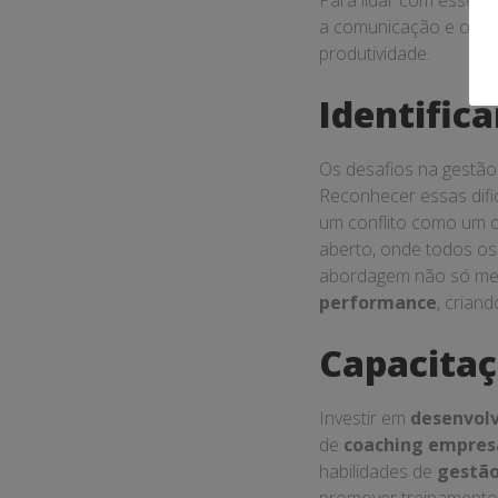
Para lidar com esse c
a comunicação e o enga
produtividade.
Identific
Os desafios na gestão
Reconhecer essas difi
um conflito como um 
aberto, onde todos o
abordagem não só mel
performance
, crian
Capacita
Investir em
desenvolv
de
coaching empres
habilidades de
gestão