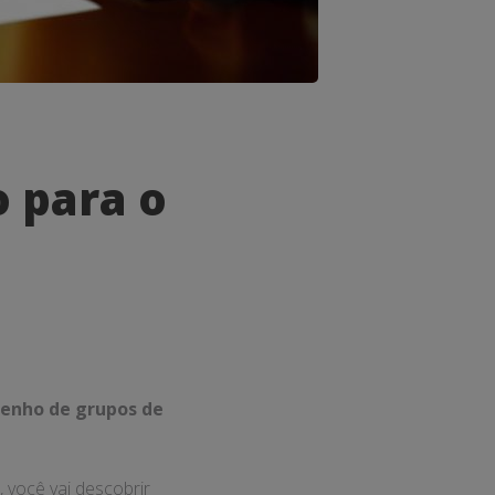
o para o
penho de grupos de
 você vai descobrir