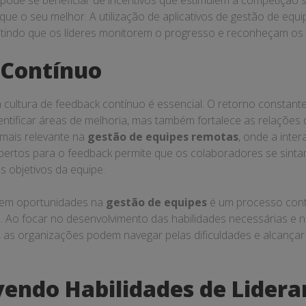
 pode se beneficiar de incentivos que estimulem a competição
e o seu melhor. A utilização de aplicativos de gestão de equip
tindo que os líderes monitorem o progresso e reconheçam os
 Contínuo
 cultura de feedback contínuo é essencial. O retorno consta
ntificar áreas de melhoria, mas também fortalece as relações 
 mais relevante na
gestão de equipes remotas
, onde a inter
s abertos para o feedback permite que os colaboradores se sin
 objetivos da equipe.
 em oportunidades na
gestão de equipes
é um processo cont
a. Ao focar no desenvolvimento das habilidades necessárias e 
, as organizações podem navegar pelas dificuldades e alcançar
endo Habilidades de Lidera