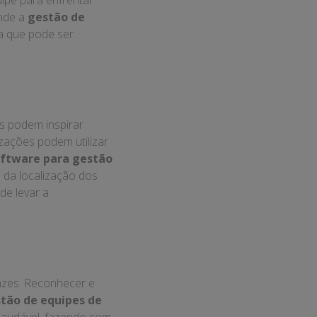
ipe para enfrentar
onde a
gestão de
a que pode ser
s podem inspirar
izações podem utilizar
ftware para gestão
e da localização dos
de levar a
azes. Reconhecer e
tão de equipes de