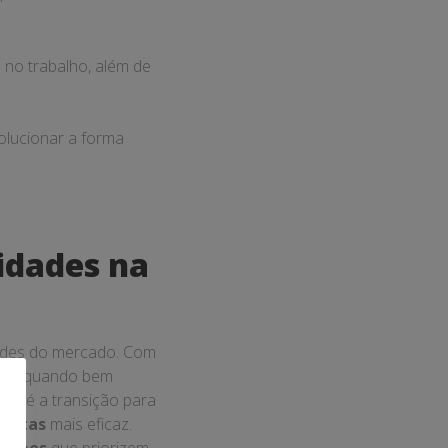
no trabalho, além de
olucionar a forma
idades na
dades do mercado. Com
que, quando bem
so é a transição para
emotas
mais eficaz.