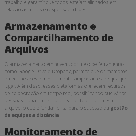
trabalho e garantir que todos estejam alinhados em
relação às metas e responsabilidades.
Armazenamento e
Compartilhamento de
Arquivos
O armazenamento em nuvem, por meio de ferramentas
como Google Drive e Dropbox, permite que os membros
da equipe acessem documentos importantes de qualquer
lugar. Além disso, essas plataformas oferecem recursos
de colaboração em tempo real, possibilitando que várias
pessoas trabalhem simultaneamente em um mesmo
arquivo, o que é fundamental para o sucesso da
gestão
de equipes a distância
.
Monitoramento de