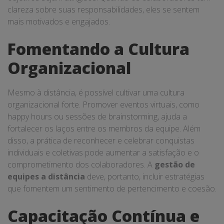
clareza sobre suas responsabilidades, eles se sentem
mais motivados e engajados.
Fomentando a Cultura
Organizacional
Mesmo à distância, é possível cultivar uma cultura
organizacional forte. Promover eventos virtuais, como
happy hours ou sessões de brainstorming, ajuda a
fortalecer os laços entre os membros da equipe. Além
disso, a prática de reconhecer e celebrar conquistas
individuais e coletivas pode aumentar a satisfação e o
comprometimento dos colaboradores. A
gestão de
equipes a distância
deve, portanto, incluir estratégias
que fomentem um sentimento de pertencimento e coesão.
Capacitação Contínua e