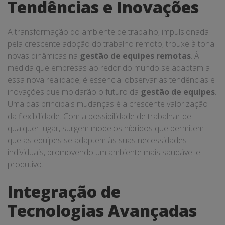
Tendências e Inovações
A transformação do ambiente de trabalho, impulsionada
pela crescente adoção do trabalho remoto, trouxe à tona
novas dinâmicas na
gestão de equipes remotas
. À
medida que empresas ao redor do mundo se adaptam a
essa nova realidade, é essencial observar as tendências e
inovações que moldarão o futuro da
gestão de equipes
.
Uma das principais mudanças é a crescente valorização
da flexibilidade. Com a possibilidade de trabalhar de
qualquer lugar, surgem modelos híbridos que permitem
que as equipes se adaptem às suas necessidades
individuais, promovendo um ambiente mais saudável e
produtivo.
Integração de
Tecnologias Avançadas