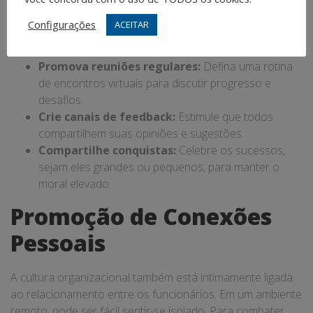
construir confiança, um pilar fundamental em uma
gestão
Configurações
ACEITAR
de equipes a distância
.
Promova reuniões regulares:
Defina uma rotina
de encontros virtuais para discutir progresso e
desafios.
Crie canais de feedback:
Estimule que todos
compartilhem suas opiniões e sugestões.
Compartilhe conquistas:
Celebre os sucessos,
sejam eles grandes ou pequenos, para manter o
moral elevado.
Promoção de Conexões
Pessoais
A cultura organizacional também está intimamente ligada
ao relacionamento entre os funcionários. Em um ambiente
remoto, pode ser fácil sentir-se isolado. Para combater