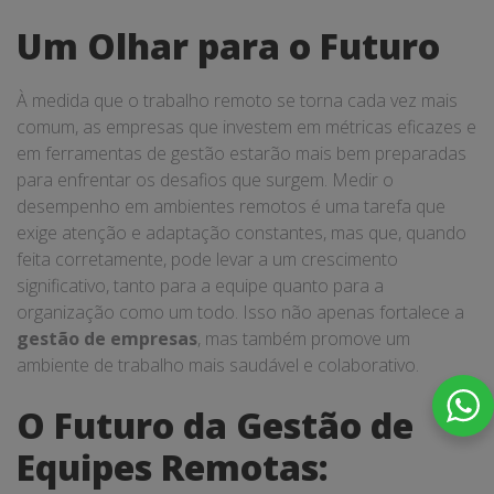
Um Olhar para o Futuro
À medida que o trabalho remoto se torna cada vez mais
comum, as empresas que investem em métricas eficazes e
em ferramentas de gestão estarão mais bem preparadas
para enfrentar os desafios que surgem. Medir o
desempenho em ambientes remotos é uma tarefa que
exige atenção e adaptação constantes, mas que, quando
feita corretamente, pode levar a um crescimento
significativo, tanto para a equipe quanto para a
organização como um todo. Isso não apenas fortalece a
gestão de empresas
, mas também promove um
ambiente de trabalho mais saudável e colaborativo.
O Futuro da Gestão de
Equipes Remotas: