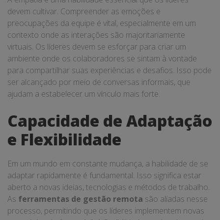
devem cultivar. Compreender as emoções e
preocupações da equipe é vital, especialmente em um
contexto onde as interações são majoritariamente
virtuais. Os líderes devem se esforçar para criar um
ambiente onde os colaboradores se sintam à vontade
para compartilhar suas experiências e desafios. Isso pode
ser alcançado por meio de conversas informais, que
ajudam a estabelecer um vínculo mais forte.
Capacidade de Adaptação
e Flexibilidade
Em um mundo em constante mudança, a habilidade de se
adaptar rapidamente é fundamental. Isso significa estar
aberto a novas ideias, tecnologias e métodos de trabalho.
As
ferramentas de gestão remota
são aliadas nesse
processo, permitindo que os líderes implementem novas