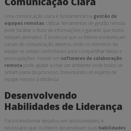
Comunicação Clara
Uma comunicação clara é fundamental na
gestão de
equipes remotas
. Utilizar ferramentas de gestão remota
pode facilitar o fluxo de informações e garantir que todos
estejam alinhados. É essencial que os líderes estabeleçam
canais de comunicação abertos, onde os membros da
equipe se sintam confortáveis para compartilhar ideias e
preocupações. Investir em
softwares de colaboração
remota
pode ajudar a criar um ambiente onde todos se
sintam parte do processo, fomentando um espírito de
equipe mesmo à distância.
Desenvolvendo
Habilidades de Liderança
Para transformar desafios em oportunidades, é
necessário que os líderes desenvolvam suas
habilidades