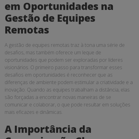
em Oportunidades na
Gestão de Equipes
Remotas
A gestão de equipes remotas traz à tona uma série de
desafios, mas também oferece um leque de
oportunidades que podem ser exploradas por líderes
visionários. O primeiro passo para transformar esses
desafios em oportunidades é reconhecer que as
diferenças de ambiente podem estimular a criatividade e a
inovação. Quando as equipes trabalham a distância, elas
são forçadas a encontrar novas maneiras de se
comunicar e colaborar, o que pode resultar em soluções
mais eficazes e dinâmicas.
A Importância da