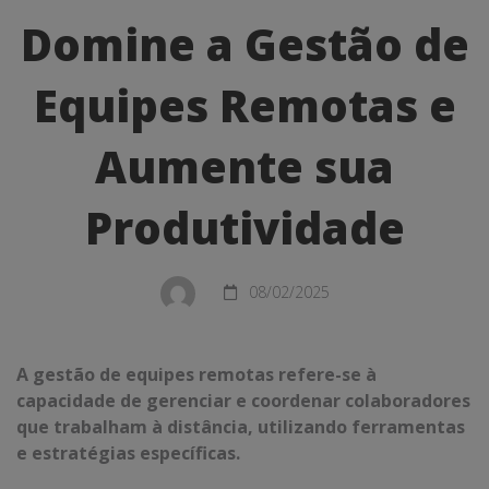
a
Domine a Gestão de
Gestão
Equipes Remotas e
de
Equipes
Aumente sua
Remotas
Produtividade
e
Aumente
08/02/2025
sua
Produtividade
A gestão de equipes remotas refere-se à
capacidade de gerenciar e coordenar colaboradores
que trabalham à distância, utilizando ferramentas
e estratégias específicas.