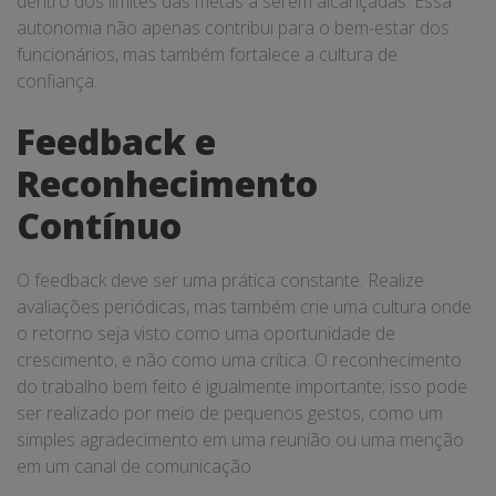
dentro dos limites das metas a serem alcançadas. Essa
autonomia não apenas contribui para o bem-estar dos
funcionários, mas também fortalece a cultura de
confiança.
Feedback e
Reconhecimento
Contínuo
O feedback deve ser uma prática constante. Realize
avaliações periódicas, mas também crie uma cultura onde
o retorno seja visto como uma oportunidade de
crescimento, e não como uma crítica. O reconhecimento
do trabalho bem feito é igualmente importante; isso pode
ser realizado por meio de pequenos gestos, como um
simples agradecimento em uma reunião ou uma menção
em um canal de comunicação.