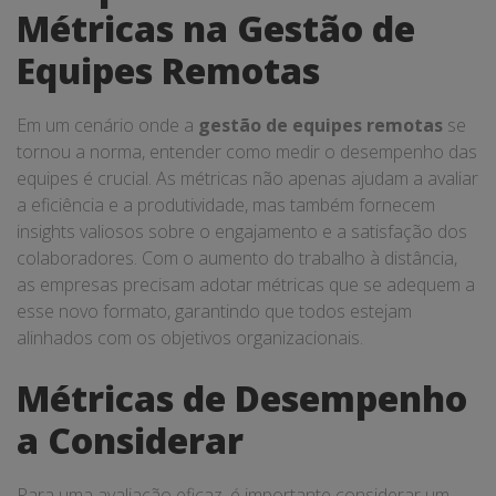
Métricas na Gestão de
Equipes Remotas
Em um cenário onde a
gestão de equipes remotas
se
tornou a norma, entender como medir o desempenho das
equipes é crucial. As métricas não apenas ajudam a avaliar
a eficiência e a produtividade, mas também fornecem
insights valiosos sobre o engajamento e a satisfação dos
colaboradores. Com o aumento do trabalho à distância,
as empresas precisam adotar métricas que se adequem a
esse novo formato, garantindo que todos estejam
alinhados com os objetivos organizacionais.
Métricas de Desempenho
a Considerar
Para uma avaliação eficaz, é importante considerar um