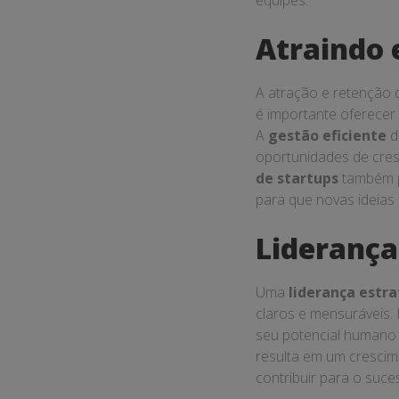
equipes.
Atraindo 
A atração e retenção 
é importante oferecer 
A
gestão eficiente
d
oportunidades de cres
de startups
também p
para que novas ideias
Liderança
Uma
liderança estr
claros e mensuráveis.
seu potencial humano 
resulta em um crescim
contribuir para o suc