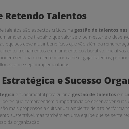
e Retendo Talentos
de talentos são aspectos críticos na
gestão de talentos nas
um ambiente de trabalho que valorize o bem-estar e o desenvol
as equipes deve incluir benefícios que vão além da remuneraç
cimento, treinamentos e um ambiente colaborativo. Iniciativa
odem ser uma excelente maneira de engajar talentos, propo
 floresçam e sejam implementadas.
 Estratégica e Sucesso Orga
atégica
é fundamental para guiar a
gestão de talentos
em dir
 Líderes que compreendem a importância de desenvolver suas e
são mais propensos a cultivar um ambiente de alta performan
ento sustentável, mas também em uma equipe que se sente rea
esso da organização.