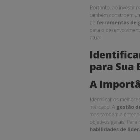
Portanto, ao investir 
também constroem um 
de
ferramentas de 
para o desenvolviment
atual.
Identific
para Sua 
A Importâ
Identificar os melhor
mercado. A
gestão d
mas também a entender
objetivos gerais. Para
habilidades de lide