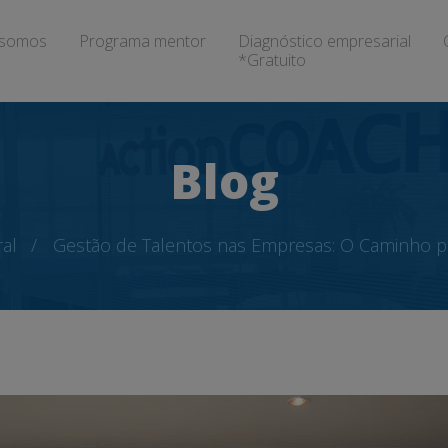
somos
Programa mentor
Diagnóstico empresarial
*Gratuito
Blog
al
Gestão de Talentos nas Empresas: O Caminho p