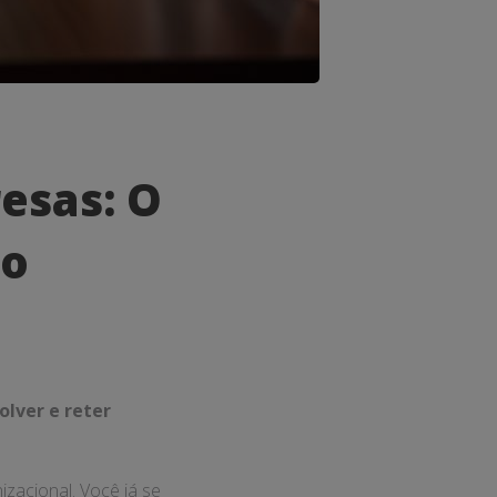
esas: O
so
olver e reter
zacional. Você já se