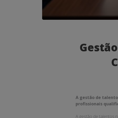
Gestão
de
Gestão
Talentos
C
nas
Empresas
O
Caminho
A gestão de talento
para
profissionais quali
o
A gestão de talentos 