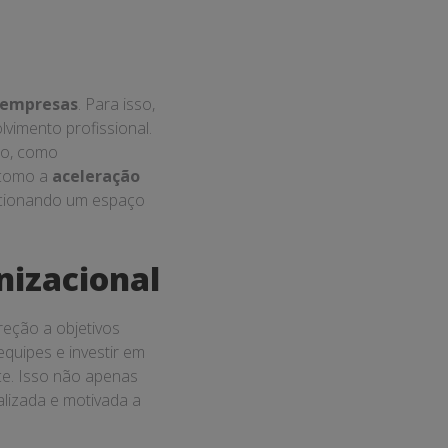
 empresas
. Para isso,
vimento profissional.
ão, como
s como a
aceleração
rcionando um espaço
nizacional
eção a objetivos
quipes e investir em
ce. Isso não apenas
lizada e motivada a