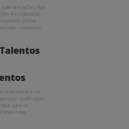
 suas operações, mas
ções. A combinação
ntalidade voltada
mercado competitivo
 Talentos
lentos
busca se destacar no
pessoas qualificadas,
ibuir para os
ssárias e das