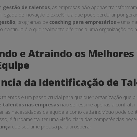
na
gestão de talentos
, as empresas não apenas transformam
legado de inovação e excelência que pode perdurar por gera
gestão
, programas de
coaching para empresários
e uma me
o contínuo é o que realmente diferencia uma organização no 
ando e Atraindo os Melhores
Equipe
ncia da Identificação de Ta
es talentos é um passo crucial para qualquer organização que 
e talentos nas empresas
não se resume apenas a contratar 
 as necessidades da equipe e como cada indivíduo pode contr
 isso, é fundamental ter uma visão clara das competências nece
rança
que seu time precisa para prosperar.