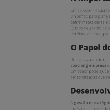
Um aspecto frequente
um tempo para planeja
definir metas claras e
Cursos de gestão de 
um planejamento que f
O Papel d
Buscar a ajuda de um c
coaching empresari
Um coach pode ajudar 
personalizadas que se
Desenvolv
A
gestão estratégi
Investir em cursos de