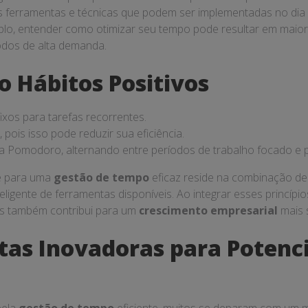
ferramentas e técnicas que podem ser implementadas no dia a
lo, entender como otimizar seu tempo pode resultar em maio
odos de alta demanda.
o Hábitos Positivos
ixos para tarefas recorrentes.
, pois isso pode reduzir sua eficiência.
ca Pomodoro, alternando entre períodos de trabalho focado e 
ve para uma
gestão de tempo
eficaz reside na combinação de
teligente de ferramentas disponíveis. Ao integrar esses princíp
as também contribui para um
crescimento empresarial
mais s
as Inovadoras para Potenci