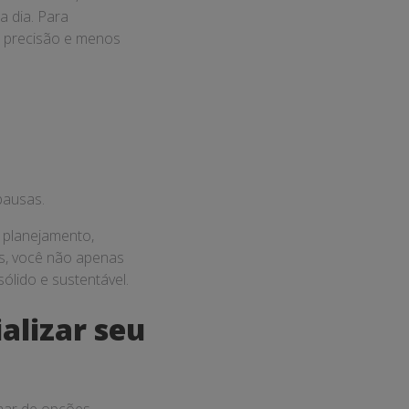
 dia. Para
r precisão e menos
pausas.
 planejamento,
ios, você não apenas
ólido e sustentável.
alizar seu