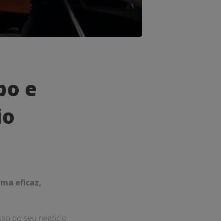
po e
io
rma eficaz,
sso do seu negócio.