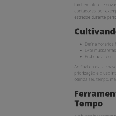
também oferece novas 
contadores, por exemp
estresse durante perí
Cultivand
Defina horários f
Evite multitarefas
Pratique a técni
Ao final do dia, a cha
priorização e o uso in
otimiza seu tempo, m
Ferrament
Tempo