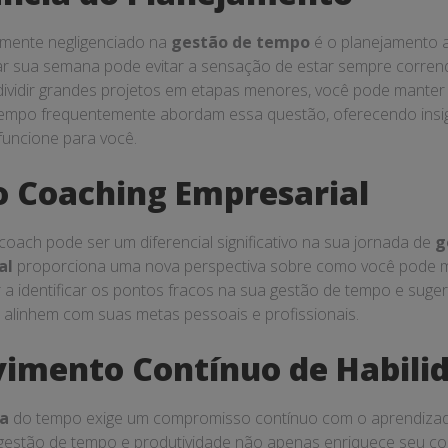
mente negligenciado na
gestão de tempo
é o planejamento 
r sua semana pode evitar a sensação de estar sempre corrend
 dividir grandes projetos em etapas menores, você pode manter
tempo frequentemente abordam essa questão, oferecendo insig
uncione para você.
o Coaching Empresarial
oach pode ser um diferencial significativo na sua jornada de
g
al
proporciona uma nova perspectiva sobre como você pode mel
a identificar os pontos fracos na sua gestão de tempo e sugeri
 alinhem com suas metas pessoais e profissionais.
imento Contínuo de Habili
ca
do tempo exige um compromisso contínuo com o aprendizad
 gestão de tempo e produtividade não apenas enriquece seu c