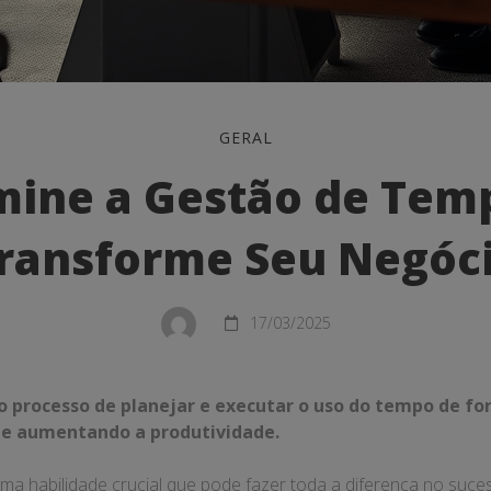
GERAL
ine a Gestão de Tem
ransforme Seu Negóc
17/03/2025
me
 processo de planejar e executar o uso do tempo de fo
s e aumentando a produtividade.
ma habilidade crucial que pode fazer toda a diferença no suce