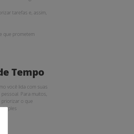
rizar tarefas e, assim,
e e que prometem
 de Tempo
mo você lida com suas
 pessoal. Para muitos,
priorizar o que
 simples