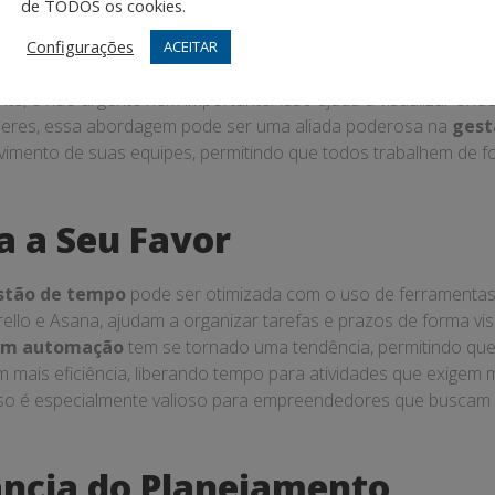
de TODOS os cookies.
estão de tempo
, saber o que deve ser feito primeiro é crucial
Configurações
ACEITAR
que divide as tarefas em quatro quadrantes: urgente e importa
nte, e não urgente nem importante. Isso ajuda a visualizar ond
íderes, essa abordagem pode ser uma aliada poderosa na
gest
imento de suas equipes, permitindo que todos trabalhem de f
a a Seu Favor
stão de tempo
pode ser otimizada com o uso de ferramentas di
ello e Asana, ajudam a organizar tarefas e prazos de forma visu
om automação
tem se tornado uma tendência, permitindo que
mais eficiência, liberando tempo para atividades que exigem ma
sso é especialmente valioso para empreendedores que buscam 
ncia do Planejamento