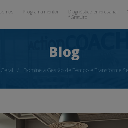
somos
Programa mentor
Diagnóstico empresarial
*Gratuito
Blog
Geral
Domine a Gestão de Tempo e Transforme S