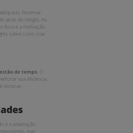
adequado. Reservar
o atrás do relógio. Ao
 o foco e a motivação.
hts sobre como criar
estão de tempo
. O
horar sua eficiência.
r técnicas
dades
o e a adaptação.
onhecimento, mas