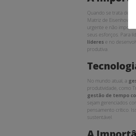
Quando se trata de
g
Matriz de Eisenhower, 
urgente e não importa
seus esforços. Para l
líderes
e no desenvolv
produtiva.
Tecnologi
No mundo atual, a
ge
produtividade, como Tr
gestão de tempo c
sejam gerenciados com 
pensamento crítico. I
sustentável.
A Importâ