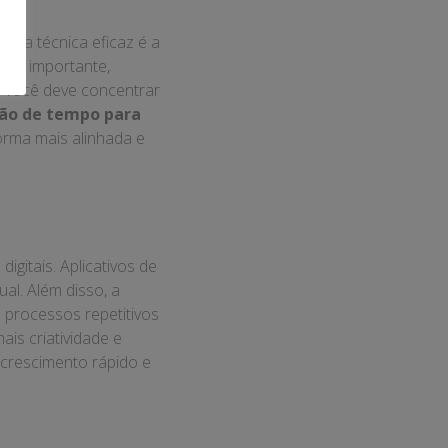
. Uma técnica eficaz é a
nte, importante,
e você deve concentrar
ão de tempo para
orma mais alinhada e
gitais. Aplicativos de
al. Além disso, a
 processos repetitivos
is criatividade e
crescimento rápido e