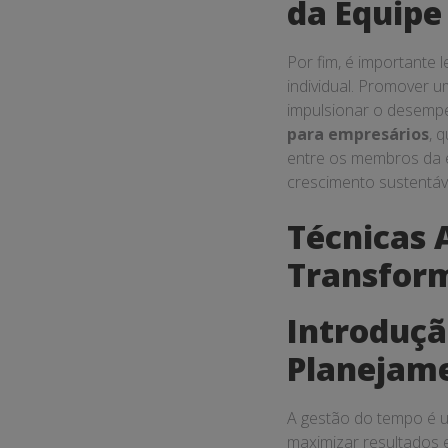
da Equipe
Por fim, é importante 
individual. Promover u
impulsionar o desempe
para empresários
, 
entre os membros da e
crescimento sustentáv
Técnicas 
Transform
Introduçã
Planejam
A gestão do tempo é u
maximizar resultados 