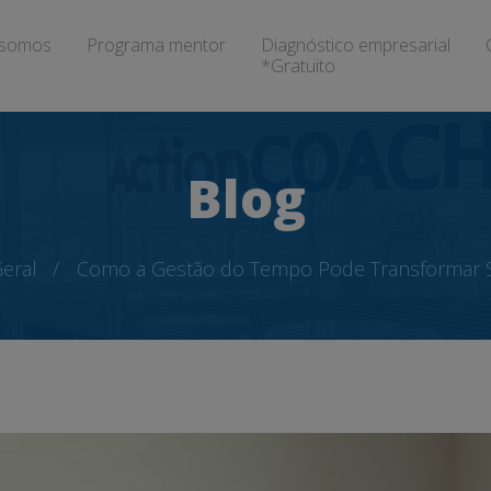
somos
Programa mentor
Diagnóstico empresarial
*Gratuito
Blog
eral
Como a Gestão do Tempo Pode Transformar 