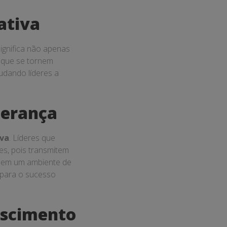
ativa
significa não apenas
s que se tornem
udando líderes a
derança
iva
. Líderes que
es, pois transmitem
 em um ambiente de
 para o sucesso
escimento