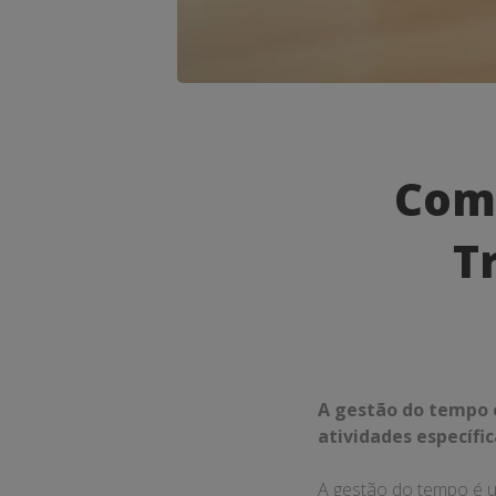
Como
a
Com
Gestão
T
do
Tempo
Pode
Transfor
A gestão do tempo é
Seu
atividades específi
Negócio
A gestão do tempo é u