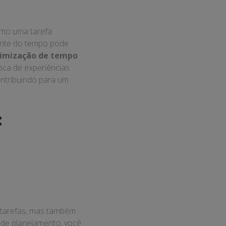
omo uma tarefa
gente do tempo pode
imização de tempo
oca de experiências
ontribuindo para um
:
 tarefas, mas também
 de planejamento, você