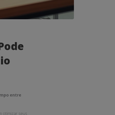
Pode
io
empo entre
m otimizar seus