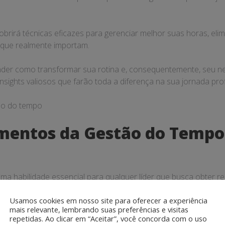
brirá técnicas eficazes para gerenciar melhor suas horas, eli
s que realmente importam.
der como transformar sua rotina e, consequentemente, seu ne
insights valiosos que farão toda a diferença na sua jornada prof
mentos da Gestão do Tempo
a habilidade essencial para qualquer líder que busca obter res
ganização como um todo. A capacidade de organizar e prioriza
Usamos cookies em nosso site para oferecer a experiência
de, mas também permite que os líderes inspirem suas equipes a
mais relevante, lembrando suas preferências e visitas
repetidas. Ao clicar em “Aceitar”, você concorda com o uso