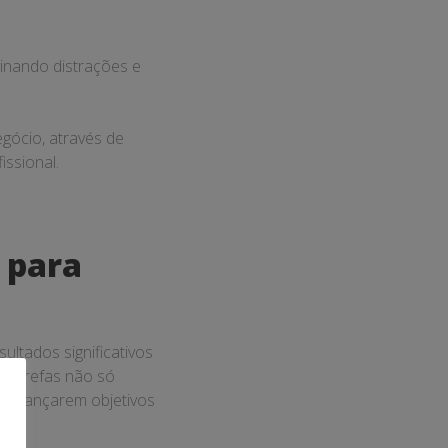
minando distrações e
gócio, através de
issional.
 para
ultados significativos
r tarefas não só
 alcançarem objetivos