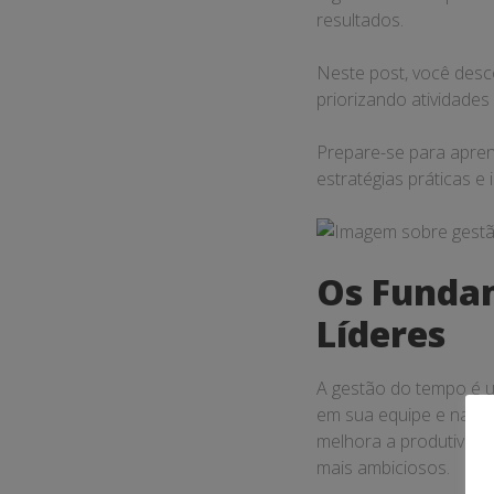
resultados.
Neste post, você desco
priorizando atividade
Prepare-se para apren
estratégias práticas e 
Os Funda
Líderes
A gestão do tempo é um
em sua equipe e na or
melhora a produtivida
mais ambiciosos.