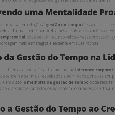
es a monitorar o progresso e organizar suas atividades diárias.
vendo uma Mentalidade Pro
de proativa em relação à
gestão do tempo
é essencial. Isso 
 dia a dia, mas antecipar problemas e elaborar soluções ante
 empresarial
pode ser um recurso valioso nesse processo, aj
rdagem mais estratégica e eficiente em suas rotinas.
 da Gestão do Tempo na Li
ciar bem o tempo reflete diretamente na
liderança corporat
de tendem a ser mais respeitados e admirados por suas equip
. Além disso, a
melhoria da gestão de tempo
pode resultar
oso e produtivo, onde todos se sentem motivados a contribuir
o a Gestão do Tempo ao Cr