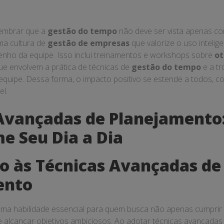
lembrar que a
gestão do tempo
não deve ser vista apenas c
ma cultura de
gestão de empresas
que valorize o uso inteli
nho da equipe. Isso inclui treinamentos e workshops sobre
ot
que envolvem a prática de técnicas de
gestão do tempo
e a tr
quipe. Dessa forma, o impacto positivo se estende a todos, c
el.
Avançadas de Planejamento
e Seu Dia a Dia
o às Técnicas Avançadas de
ento
ma habilidade essencial para quem busca não apenas cumprir
e alcançar objetivos ambiciosos. Ao adotar técnicas avançadas