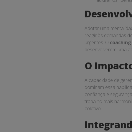
auxiliar os líder
Desenvol
Adotar uma mentalida
reagir às demandas do
urgentes. O
coaching
desenvolverem uma abo
O Impacto
A capacidade de geren
dominam essa habilida
confiança e segurança
trabalho mais harmoni
coletivo.
Integrand