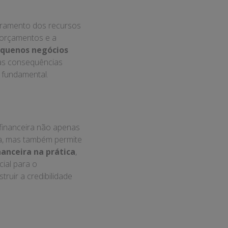
ra e
io
to das finanças de
io. Neste post, você