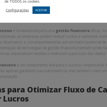
rata-se de fazer escolhas estratégicas que impactam diretamen
de TODOS os cookies.
Configurações
ACEITAR
estão Financeira?
é o processo de planejamento, organização, controle e monit
resa. Isso inclui a análise de fluxos de caixa, a elaboração d
entos. Para pequenas empresas, a
gestão financeira para p
nte desafiadora, uma vez que a margem para erros é menor e
s. Portanto, ter um controle rigoroso da
gestão financeira
é
ncia da Gestão Financeira
stão financeira
não pode ser subestimada. Uma boa gestão 
a tenha recursos suficientes para suas operações do dia a d
portunidades de investimento e expansão. Através da
gestão fi
mizar seus processos e maximizar seus lucros, o que é essenc
arial
. Além disso, uma gestão financeira bem feita ajuda a cons