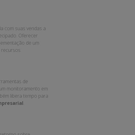
tro da organização.
as podem capacitar
. Essa abordagem não
is colaborativo e
 revisar e aprimorar
ência. Isso se traduz
e
crescimento
litar essa otimização,
inanceiros.
o adotar práticas
 ambiente propício