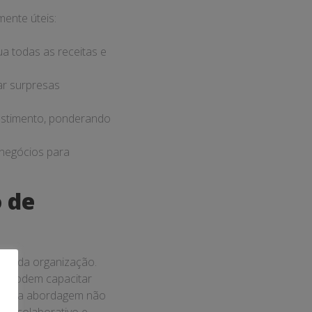
resa.
 a identificar
nanceira, fique
s!
a para o
io,
nanceiros de forma
zo. Neste contexto, é
smente controlar