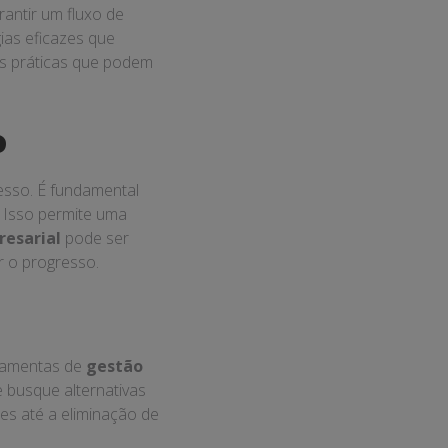
ente úteis:
a todas as receitas e
ar surpresas
estimento, ponderando
 negócios para
 de