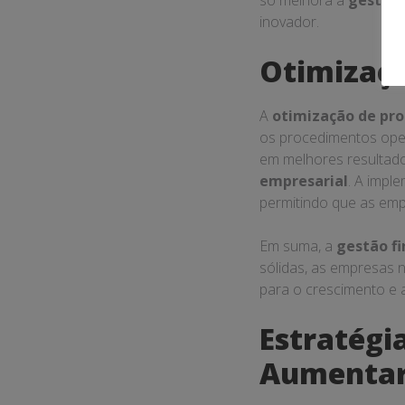
despesas e receitas; t
da empresa.
O que é G
A
gestão financeira
financeiros de uma emp
avaliação de investim
pode ser particularme
podem ser mais severa
A Importâ
A
importância da ge
assegura que a empres
que ela identifique o
as empresas podem oti
crescimento empres