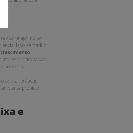
te na saúde financeira
oramento dos recursos
e orçamentos e a
equenos negócios
 as consequências
 fundamental.
financeira não apenas
ia, mas também permite
nanceira na prática
,
ial para o
truir a credibilidade