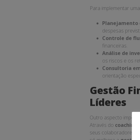
irá descobrir como im
Vamos explorar estrat
oportunidades de cres
Se você é um empresár
comigo até o final e 
Os Fundam
Sucesso E
A
gestão financeira
independentemente do 
eficaz pode ser a chav
essencial destacar qu