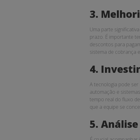
Outro aspecto import
Através do
coaching 
seus colaboradores a 
só melhora a
gestão 
inovador.
Otimizaçã
A
otimização de pro
os procedimentos oper
em melhores resultado
empresarial
. A impl
permitindo que as emp
Em suma, a
gestão fi
sólidas, as empresas 
para o crescimento e 