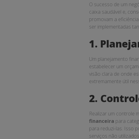
da empresa no mercado
Dicas de 
Para implementar um
Planejamento 
despesas previst
Controle de flu
financeiras.
Análise de inv
os riscos e os re
Consultoria em
orientação espec
Gestão Fi
Líderes