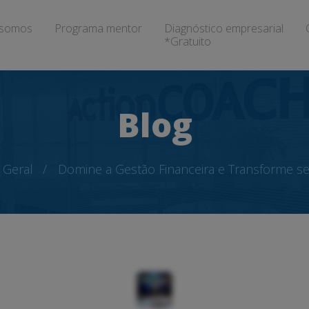
somos
Programa mentor
Diagnóstico empresarial
*Gratuito
Blog
Geral
Domine a Gestão Financeira e Transforme s