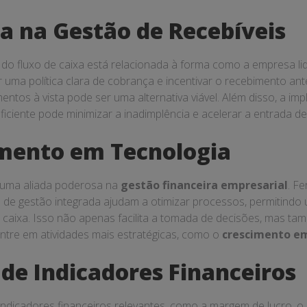
ante da
gestão financeira
é o desenvolvimento de líderes den
empresarial
e do
desenvolvimento de líderes
, as empres
tomarem decisões financeiras mais informadas e estratégicas
financeira
em si, mas também cria um ambiente de trabalho ma
o de Processos
cessos
é fundamental para uma
gestão financeira
eficaz. Ao
acionais, as empresas podem reduzir custos e aumentar a efici
s financeiros e, consequentemente, em um maior potencial d
ementação de tecnologias de gestão financeira também pode faci
resas automatizem tarefas e melhorem a precisão dos dados f
nanceira
é um componente vital para o sucesso empresarial. A
não apenas garantem sua sobrevivência, mas também criam um
a inovação.