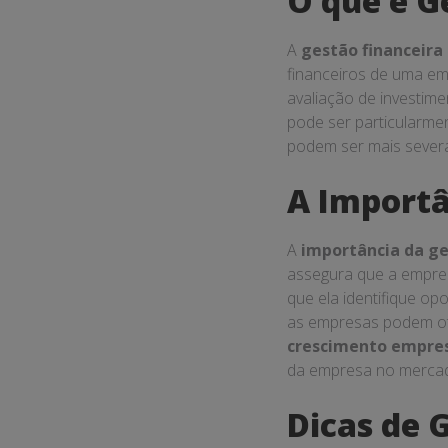
Domine
a
Dom
Gestão
T
Financeir
e
Transfor
seu
A gestão financeira
Negócio
uma empresa, visand
A gestão financeira é