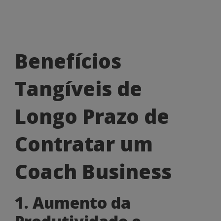
Benefícios
Benefícios
Tangíveis
Tangíveis de
de
Longo
Longo Prazo de
Prazo
Contratar um
de
Contratar
Coach Business
um
1. Aumento da
Coach