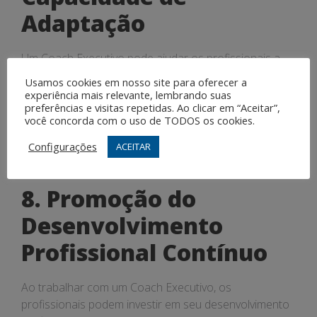
Adaptação
Um Coach Executivo pode ajudar os profissionais a
desenvolver resiliência e capacidade de adaptação
Usamos cookies em nosso site para oferecer a
diante de desafios e mudanças no ambiente de
experiência mais relevante, lembrando suas
preferências e visitas repetidas. Ao clicar em “Aceitar”,
trabalho. Isso pode torná-los mais preparados para
você concorda com o uso de TODOS os cookies.
lidar com situações adversas e manter um
desempenho consistente mesmo em momentos de
Configurações
ACEITAR
pressão.
8. Promoção do
Desenvolvimento
Profissional Contínuo
Ao trabalhar com um Coach Executivo, os
profissionais podem investir em seu desenvolvimento