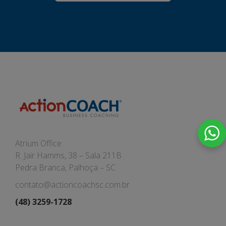
Atrium Office
R. Jair Hamms, 38 – Sala 211B
Pedra Branca, Palhoça – SC
contato@actioncoachsc.com.br
(48) 3259-1728