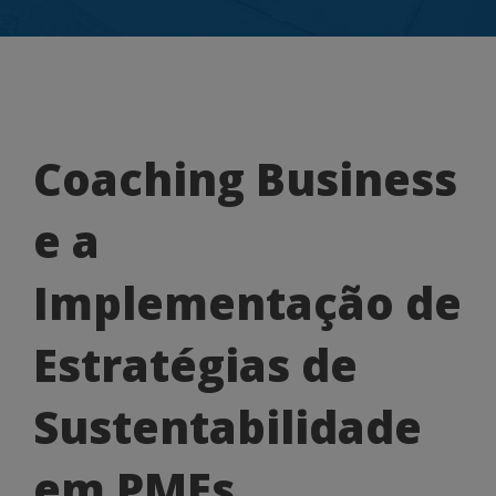
Coaching
Coaching Business
Business
e a
e
a
Implementação de
Implementação
Estratégias de
de
Estratégias
Sustentabilidade
de
em PMEs