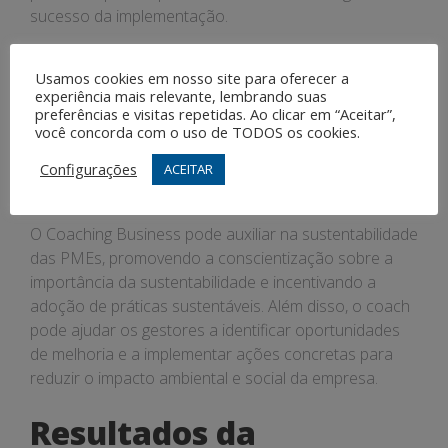
sucesso da implementação.
Como o Coaching
Usamos cookies em nosso site para oferecer a
experiência mais relevante, lembrando suas
Business pode Auxiliar
preferências e visitas repetidas. Ao clicar em “Aceitar”,
você concorda com o uso de TODOS os cookies.
na Sustentabilidade das
Configurações
ACEITAR
PMEs
O Coaching Business pode auxiliar na sustentabilidade
das PMEs, promovendo a conscientização sobre a
importância da sustentabilidade e incentivando a
adoção de práticas sustentáveis. Além disso, o coach
pode ajudar os gestores a identificar oportunidades
de melhoria e a implementar ações concretas para
reduzir o impacto ambiental e social da empresa.
Resultados da