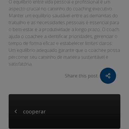
O equilíbrio entre vida pessoal e profissional é um
aspecto crucial no caminho do coaching executivo.
Manter um equilíbrio saudável entre as demandas do
trabalho e as necessidades pessoais é essencial para
o bem-estar e a produtividade a longo prazo. O coach
ajuda o coachee a identificar prioridades, gerenciar o
tempo de forma eficaz e estabelecer limites claros.
Um equilíbrio adequado garante que o coachee possa
percorrer seu caminho de maneira sustentável e
satisfatória.
Share this post
cooperar