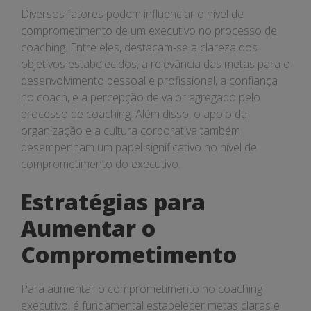
Diversos fatores podem influenciar o nível de
comprometimento de um executivo no processo de
coaching. Entre eles, destacam-se a clareza dos
objetivos estabelecidos, a relevância das metas para o
desenvolvimento pessoal e profissional, a confiança
no coach, e a percepção de valor agregado pelo
processo de coaching. Além disso, o apoio da
organização e a cultura corporativa também
desempenham um papel significativo no nível de
comprometimento do executivo.
Estratégias para
Aumentar o
Comprometimento
Para aumentar o comprometimento no coaching
executivo, é fundamental estabelecer metas claras e