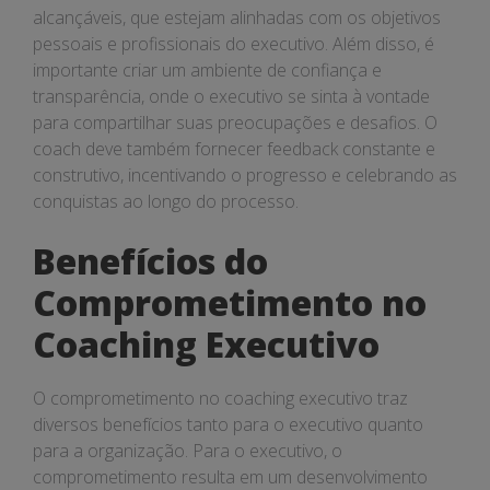
alcançáveis, que estejam alinhadas com os objetivos
pessoais e profissionais do executivo. Além disso, é
importante criar um ambiente de confiança e
transparência, onde o executivo se sinta à vontade
para compartilhar suas preocupações e desafios. O
coach deve também fornecer feedback constante e
construtivo, incentivando o progresso e celebrando as
conquistas ao longo do processo.
Benefícios do
Comprometimento no
Coaching Executivo
O comprometimento no coaching executivo traz
diversos benefícios tanto para o executivo quanto
para a organização. Para o executivo, o
comprometimento resulta em um desenvolvimento