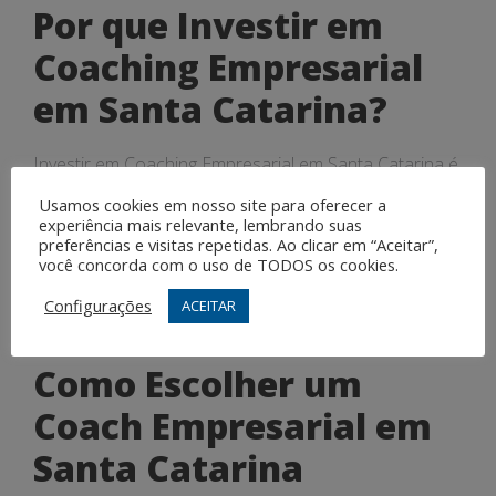
Por que Investir em
Coaching Empresarial
em Santa Catarina?
Investir em Coaching Empresarial em Santa Catarina é
uma estratégia inteligente para as empresas que
Usamos cookies em nosso site para oferecer a
desejam se destacar no mercado e se manterem
experiência mais relevante, lembrando suas
competitivas. Além de promover a inovação, o
preferências e visitas repetidas. Ao clicar em “Aceitar”,
você concorda com o uso de TODOS os cookies.
coaching ajuda a desenvolver habilidades essenciais
para o sucesso empresarial, como a liderança, a
Configurações
ACEITAR
comunicação e a resolução de problemas.
Como Escolher um
Coach Empresarial em
Santa Catarina