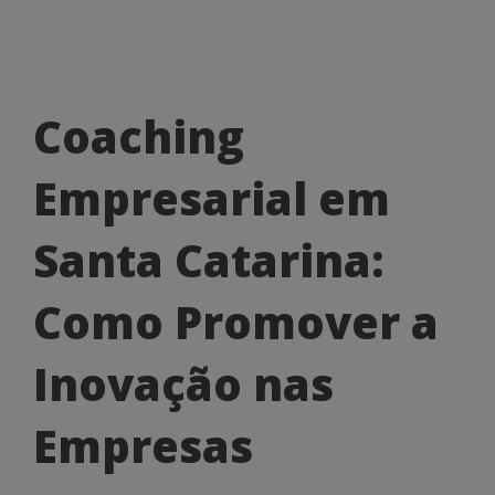
Coaching
Coaching
Empresarial
Empresarial em
em
Santa
Santa Catarina:
Catarina:
Como Promover a
Como
Promover
Inovação nas
a
Empresas
Inovação