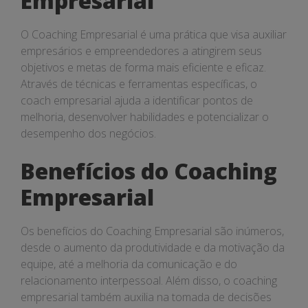
Empresarial
Negócios
em
O Coaching Empresarial é uma prática que visa auxiliar
SC
empresários e empreendedores a atingirem seus
objetivos e metas de forma mais eficiente e eficaz.
Através de técnicas e ferramentas específicas, o
coach empresarial ajuda a identificar pontos de
melhoria, desenvolver habilidades e potencializar o
desempenho dos negócios.
Benefícios do Coaching
Empresarial
Os benefícios do Coaching Empresarial são inúmeros,
desde o aumento da produtividade e da motivação da
equipe, até a melhoria da comunicação e do
relacionamento interpessoal. Além disso, o coaching
empresarial também auxilia na tomada de decisões