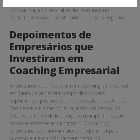
superam os custos iniciais. Empresários que investem
no coaching empresarial estão investindo no
crescimento e na sustentabilidade de seus negócios.
Depoimentos de
Empresários que
Investiram em
Coaching Empresarial
Empresários que investiram em coaching empresarial
em Santa Catarina têm compartilhado seus
depoimentos positivos sobre os resultados obtidos.
Eles destacam a melhoria na gestão de tempo, no
desenvolvimento de lideranças e na implementação
de novas estratégias de negócio. O coaching
empresarial tem sido um aliado fundamental para o
sucesso e a expansão de seus negócios.