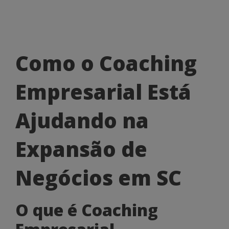
Como
Como o Coaching
o
Empresarial Está
Coaching
Empresarial
Ajudando na
Está
Expansão de
Ajudando
na
Negócios em SC
Expansão
O que é Coaching
de