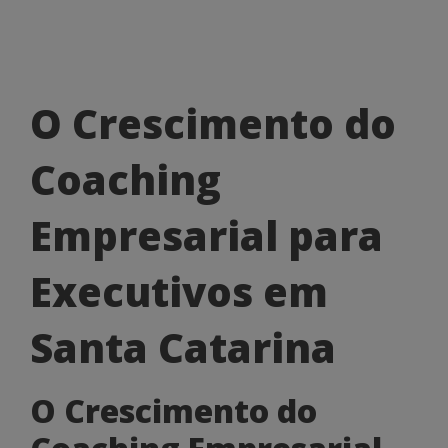
O
O Crescimento do
Crescimento
Coaching
do
Coaching
Empresarial para
Empresarial
Executivos em
para
Executivos
Santa Catarina
em
O Crescimento do
Santa