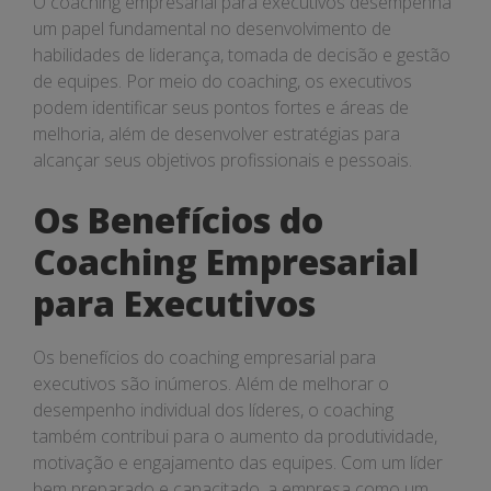
O coaching empresarial para executivos desempenha
um papel fundamental no desenvolvimento de
habilidades de liderança, tomada de decisão e gestão
de equipes. Por meio do coaching, os executivos
podem identificar seus pontos fortes e áreas de
melhoria, além de desenvolver estratégias para
alcançar seus objetivos profissionais e pessoais.
Os Benefícios do
Coaching Empresarial
para Executivos
Os benefícios do coaching empresarial para
executivos são inúmeros. Além de melhorar o
desempenho individual dos líderes, o coaching
também contribui para o aumento da produtividade,
motivação e engajamento das equipes. Com um líder
bem preparado e capacitado, a empresa como um