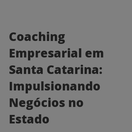
Coaching
Coaching
Empresarial
Empresarial em
em
Santa
Santa Catarina:
Catarina:
Impulsionando
Impulsionando
Negócios
Negócios no
no
Estado
Estado