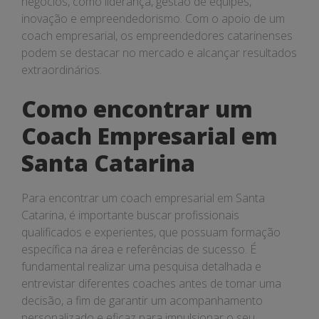
negócios, como liderança, gestão de equipes,
inovação e empreendedorismo. Com o apoio de um
coach empresarial, os empreendedores catarinenses
podem se destacar no mercado e alcançar resultados
extraordinários.
Como encontrar um
Coach Empresarial em
Santa Catarina
Para encontrar um coach empresarial em Santa
Catarina, é importante buscar profissionais
qualificados e experientes, que possuam formação
específica na área e referências de sucesso. É
fundamental realizar uma pesquisa detalhada e
entrevistar diferentes coaches antes de tomar uma
decisão, a fim de garantir um acompanhamento
personalizado e eficaz para impulsionar o seu