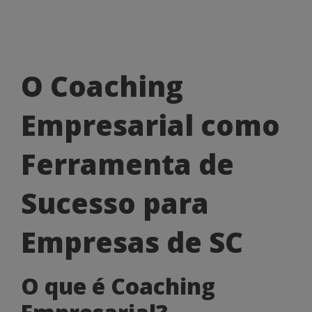
O
O Coaching
Coaching
Empresarial como
Empresarial
como
Ferramenta de
Ferramenta
Sucesso para
de
Sucesso
Empresas de SC
para
O que é Coaching
Empresas