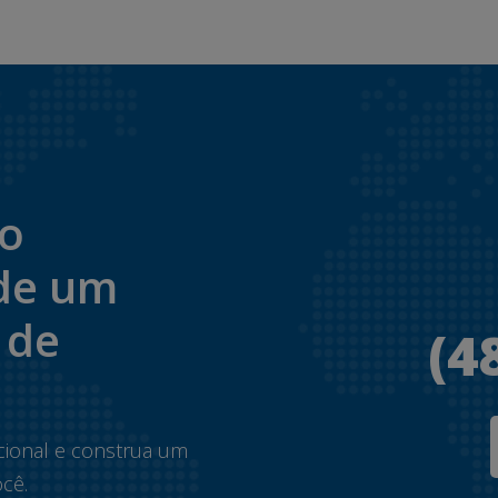
to
de um
 de
(4
.
cional e construa um
cê.