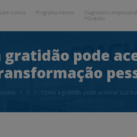
uem somos
Programa mentor
Diagnóstico empresarial
*Gratuito
 gratidão pode ace
ransformação pes
ssário
C
Como a gratidão pode acelerar sua tr