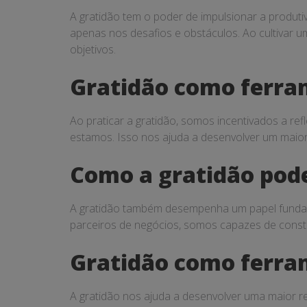
A gratidão tem o poder de impulsionar a produt
apenas nos desafios e obstáculos. Ao cultivar 
objetivos.
Gratidão como ferra
Ao praticar a gratidão, somos incentivados a r
estamos. Isso nos ajuda a desenvolver um maio
Como a gratidão pode
A gratidão também desempenha um papel fundamen
parceiros de negócios, somos capazes de constr
Gratidão como ferram
A gratidão nos ajuda a desenvolver uma maior r