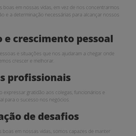
sas boas em nossas vidas, em vez de nos concentrarmos
ção e a determinação necessárias para alcançar nossos
 e crescimento pessoal
s pessoas e situações que nos ajudaram a chegar onde
emos crescer e melhorar.
 profissionais
 expressar gratidão aos colegas, funcionários e
al para o sucesso nos negócios.
ação de desafios
isas boas em nossas vidas, somos capazes de manter