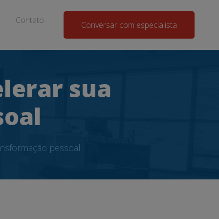
Contato
Conversar com especialista
lerar sua
soal
ansformação pessoal