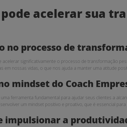
 pode acelerar sua t
ão no processo de transform
acelerar significativamente o processo de transformação pess
s em nossas vidas, o que nos ajuda a manter uma atitude positi
no mindset do Coach Empres
uma ferramenta fundamental para ajudar seus clientes a alcanç
esenvolver um mindset positivo e proativo, que é essencial par
 impulsionar a produtivida