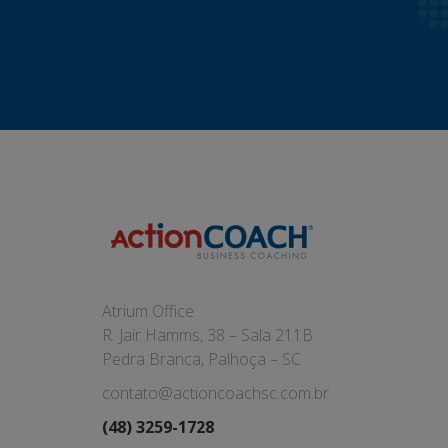
Atrium Office
R. Jair Hamms, 38 – Sala 211B
Pedra Branca, Palhoça – SC
contato@actioncoachsc.com.br
(48) 3259-1728