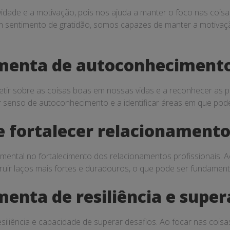
ividade e a motivação, pois nos ajuda a manter o foco nas coi
um sentimento de gratidão, somos capazes de manter a motiva
menta de autoconhecimento
efletir sobre as coisas boas em nossas vidas e a reconhecer a
r senso de autoconhecimento e a identificar áreas em que pod
 fortalecer relacionamentos
tal no fortalecimento dos relacionamentos profissionais. Ao
uir laços mais fortes e duradouros, o que pode ser fundament
enta de resiliência e super
esiliência e capacidade de superar desafios. Ao focar nas co