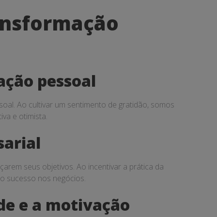
ransformação
ação pessoal
oal. Ao cultivar um sentimento de gratidão, somos
va e otimista.
arial
arem seus objetivos. Ao incentivar a prática da
a o sucesso nos negócios.
de e a motivação