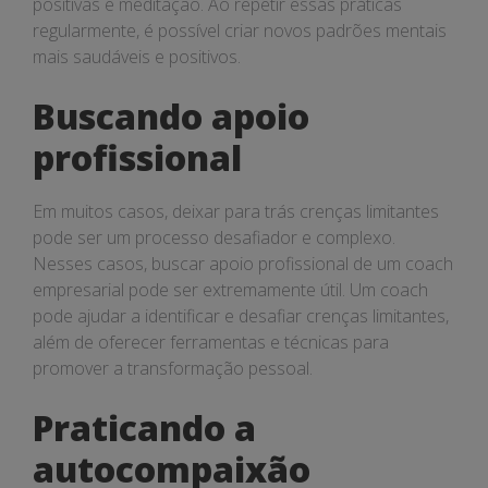
positivas e meditação. Ao repetir essas práticas
regularmente, é possível criar novos padrões mentais
mais saudáveis e positivos.
Buscando apoio
profissional
Em muitos casos, deixar para trás crenças limitantes
pode ser um processo desafiador e complexo.
Nesses casos, buscar apoio profissional de um coach
empresarial pode ser extremamente útil. Um coach
pode ajudar a identificar e desafiar crenças limitantes,
além de oferecer ferramentas e técnicas para
promover a transformação pessoal.
Praticando a
autocompaixão