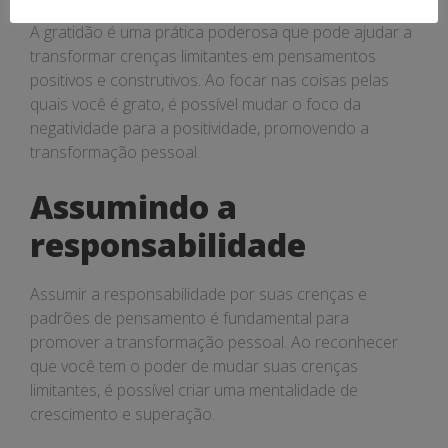
A gratidão é uma prática poderosa que pode ajudar a
transformar crenças limitantes em pensamentos
positivos e construtivos. Ao focar nas coisas pelas
quais você é grato, é possível mudar o foco da
negatividade para a positividade, promovendo a
transformação pessoal.
Assumindo a
responsabilidade
Assumir a responsabilidade por suas crenças e
padrões de pensamento é fundamental para
promover a transformação pessoal. Ao reconhecer
que você tem o poder de mudar suas crenças
limitantes, é possível criar uma mentalidade de
crescimento e superação.