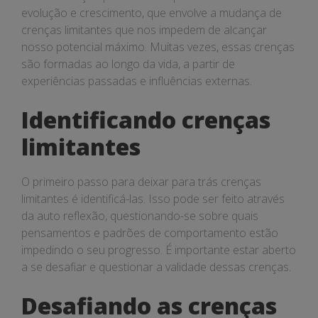
evolução e crescimento, que envolve a mudança de
crenças limitantes que nos impedem de alcançar
nosso potencial máximo. Muitas vezes, essas crenças
são formadas ao longo da vida, a partir de
experiências passadas e influências externas.
Identificando crenças
limitantes
O primeiro passo para deixar para trás crenças
limitantes é identificá-las. Isso pode ser feito através
da auto reflexão, questionando-se sobre quais
pensamentos e padrões de comportamento estão
impedindo o seu progresso. É importante estar aberto
a se desafiar e questionar a validade dessas crenças.
Desafiando as crenças