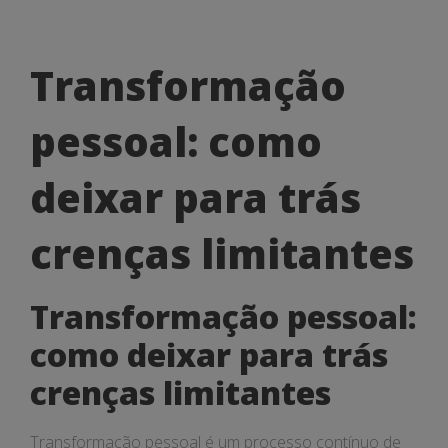
Transformação
Transformação
pessoal:
pessoal: como
como
deixar
deixar para trás
para
crenças limitantes
trás
crenças
Transformação pessoal:
limitantes
como deixar para trás
crenças limitantes
Transformação pessoal é um processo contínuo de