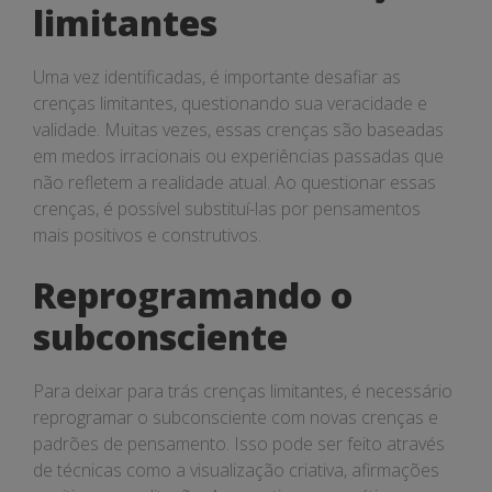
limitantes
Uma vez identificadas, é importante desafiar as
crenças limitantes, questionando sua veracidade e
validade. Muitas vezes, essas crenças são baseadas
em medos irracionais ou experiências passadas que
não refletem a realidade atual. Ao questionar essas
crenças, é possível substituí-las por pensamentos
mais positivos e construtivos.
Reprogramando o
subconsciente
Para deixar para trás crenças limitantes, é necessário
reprogramar o subconsciente com novas crenças e
padrões de pensamento. Isso pode ser feito através
de técnicas como a visualização criativa, afirmações