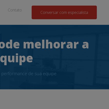
Contato
Conversar com especialista
ode melhorar a
equipe
 performance de sua equipe