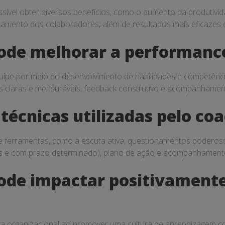
ssível obter diversos benefícios, como o aumento da produtivi
amento dos colaboradores, além de resultados mais eficazes e
pode melhorar a performanc
ipe por meio do desenvolvimento de habilidades e competênci
s claras e mensuráveis, feedback construtivo e acompanhamento
s técnicas utilizadas pelo c
s e ferramentas, como a escuta ativa, questionamentos podero
ntes e com prazo determinado), plano de ação e acompanhament
ode impactar positivamente
ra organizacional ao promover uma cultura de aprendizagem c