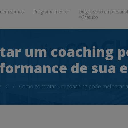
uem somos
Programa mentor
Diagnóstico empresarial
*Gratuito
tar um coaching p
formance de sua 
C
Como contratar um coaching pode melhorar a