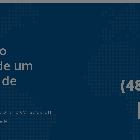
to
de um
 de
(4
.
cional e construa um
cê.